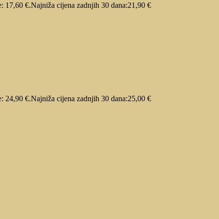
e: 17,60 €.
Najniža cijena zadnjih 30 dana:
21,90
€
e: 24,90 €.
Najniža cijena zadnjih 30 dana:
25,00
€