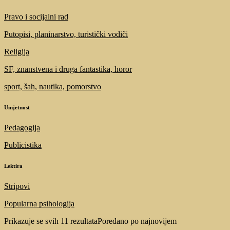
Pravo i socijalni rad
Putopisi, planinarstvo, turistički vodiči
Religija
SF, znanstvena i druga fantastika, horor
sport, šah, nautika, pomorstvo
Umjetnost
Pedagogija
Publicistika
Lektira
Stripovi
Popularna psihologija
Prikazuje se svih 11 rezultata
Poredano po najnovijem