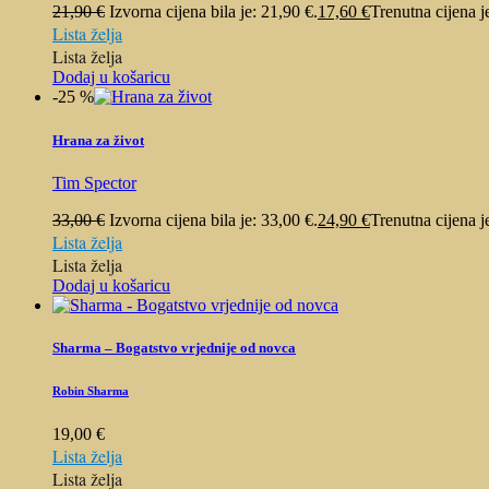
21,90
€
Izvorna cijena bila je: 21,90 €.
17,60
€
Trenutna cijena j
Lista želja
Lista želja
Dodaj u košaricu
-25 %
Hrana za život
Tim Spector
33,00
€
Izvorna cijena bila je: 33,00 €.
24,90
€
Trenutna cijena j
Lista želja
Lista želja
Dodaj u košaricu
Sharma – Bogatstvo vrjednije od novca
Robin Sharma
19,00
€
Lista želja
Lista želja