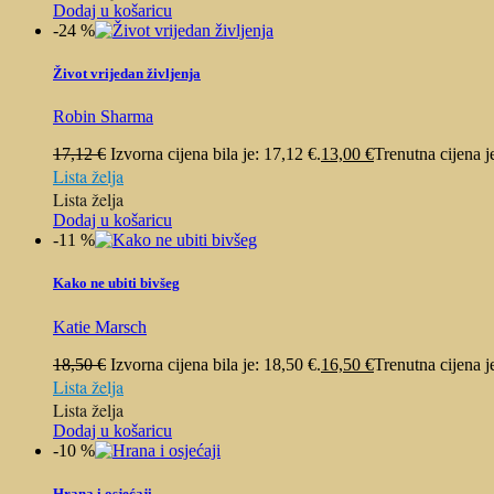
Dodaj u košaricu
-24 %
Život vrijedan življenja
Robin Sharma
17,12
€
Izvorna cijena bila je: 17,12 €.
13,00
€
Trenutna cijena j
Lista želja
Lista želja
Dodaj u košaricu
-11 %
Kako ne ubiti bivšeg
Katie Marsch
18,50
€
Izvorna cijena bila je: 18,50 €.
16,50
€
Trenutna cijena j
Lista želja
Lista želja
Dodaj u košaricu
-10 %
Hrana i osjećaji