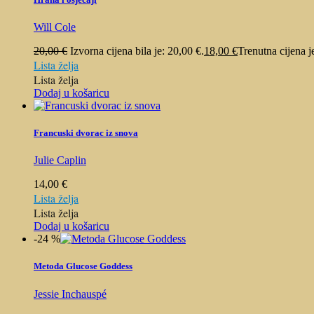
Will Cole
20,00
€
Izvorna cijena bila je: 20,00 €.
18,00
€
Trenutna cijena j
Lista želja
Lista želja
Dodaj u košaricu
Francuski dvorac iz snova
Julie Caplin
14,00
€
Lista želja
Lista želja
Dodaj u košaricu
-24 %
Metoda Glucose Goddess
Jessie Inchauspé