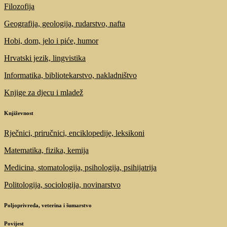
Filozofija
Geografija, geologija, rudarstvo, nafta
Hobi, dom, jelo i piće, humor
Hrvatski jezik, lingvistika
Informatika, bibliotekarstvo, nakladništvo
Knjige za djecu i mladež
Književnost
Rječnici, priručnici, enciklopedije, leksikoni
Matematika, fizika, kemija
Medicina, stomatologija, psihologija, psihijatrija
Politologija, sociologija, novinarstvo
Poljoprivreda, veterina i šumarstvo
Povijest