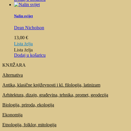
Nalin svijet
Dean Nicholson
13,00
€
Lista želja
Lista želja
Dodaj u košaricu
KNJIŽARA
Alternativa
Antika, klasične književnosti i kl. filologija, latinizam
Arhitektura, dizajn, građevina, tehnika, promet, geodezija
Biologija, priroda, ekologija
Ekonomija
Etnologija, folklor, mitologija