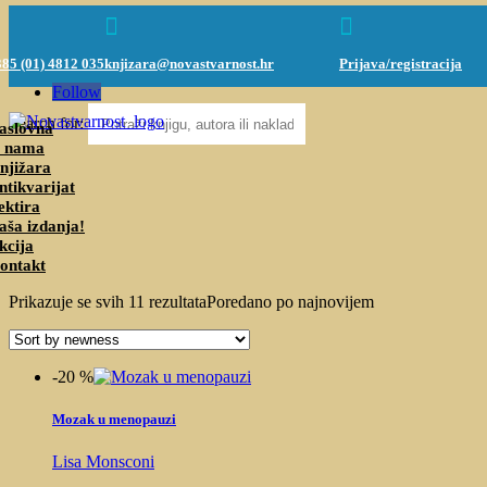



85 (01) 4812 035
knjizara@novastvarnost.hr
Prijava/registracija
Follow
Search for:
aslovna
 nama
njižara
ntikvarijat
ektira
aša izdanja!
kcija
ontakt
Prikazuje se svih 11 rezultata
Poredano po najnovijem
-20 %
Mozak u menopauzi
Lisa Monsconi