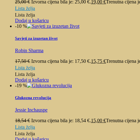
25,00
€
Izvorna cijena bila je: 25,00 €.
19,00
€
Trenutna cijena j
Lista želja
Lista želja
Dodaj u košaricu
-10 %
Savjeti za izuzetan život
Robin Sharma
17,50
€
Izvorna cijena bila je: 17,50 €.
15,75
€
Trenutna cijena j
Lista želja
Lista želja
Dodaj u košaricu
-19 %
Glukozna revolucija
Jessie Inchauspe
18,54
€
Izvorna cijena bila je: 18,54 €.
15,00
€
Trenutna cijena j
Lista želja
Lista želja
Dodaj u košaricu