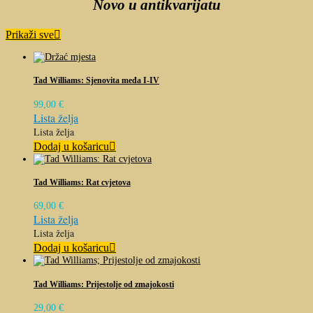
Novo u antikvarijatu
Prikaži sve
Tad Williams: Sjenovita međa I-IV
99,00
€
Lista želja
Lista želja
Dodaj u košaricu
Tad Williams: Rat cvjetova
69,00
€
Lista želja
Lista želja
Dodaj u košaricu
Tad Williams: Prijestolje od zmajokosti
29,00
€