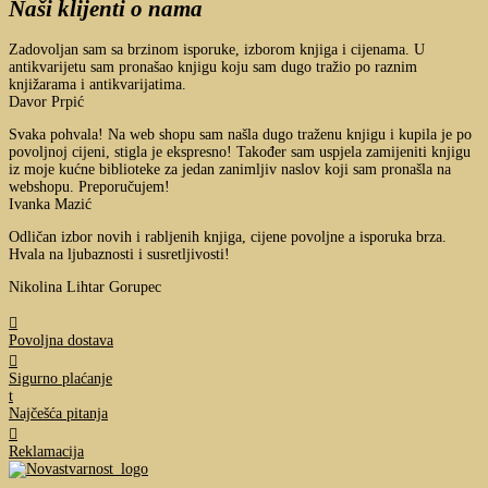
Naši klijenti o nama
Zadovoljan sam sa brzinom isporuke, izborom knjiga i cijenama. U
antikvarijetu sam pronašao knjigu koju sam dugo tražio po raznim
knjižarama i antikvarijatima.
Davor Prpić
Svaka pohvala! Na web shopu sam našla dugo traženu knjigu i kupila je po
povoljnoj cijeni, stigla je ekspresno! Također sam uspjela zamijeniti knjigu
iz moje kućne biblioteke za jedan zanimljiv naslov koji sam pronašla na
webshopu. Preporučujem!
Ivanka Mazić
Odličan izbor novih i rabljenih knjiga, cijene povoljne a isporuka brza.
Hvala na ljubaznosti i susretljivosti!
Nikolina Lihtar Gorupec

Povoljna dostava

Sigurno plaćanje
t
Najčešća pitanja

Reklamacija