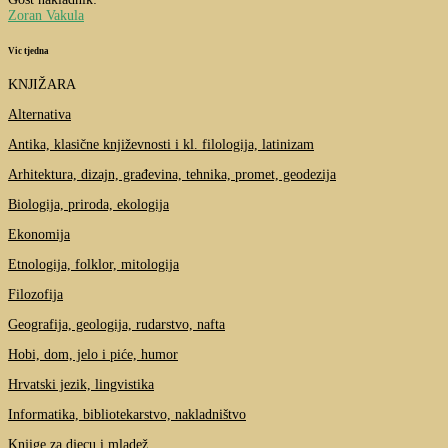
Zoran Vakula
Vic tjedna
KNJIŽARA
Alternativa
Antika, klasične književnosti i kl. filologija, latinizam
Arhitektura, dizajn, građevina, tehnika, promet, geodezija
Biologija, priroda, ekologija
Ekonomija
Etnologija, folklor, mitologija
Filozofija
Geografija, geologija, rudarstvo, nafta
Hobi, dom, jelo i piće, humor
Hrvatski jezik, lingvistika
Informatika, bibliotekarstvo, nakladništvo
Knjige za djecu i mladež