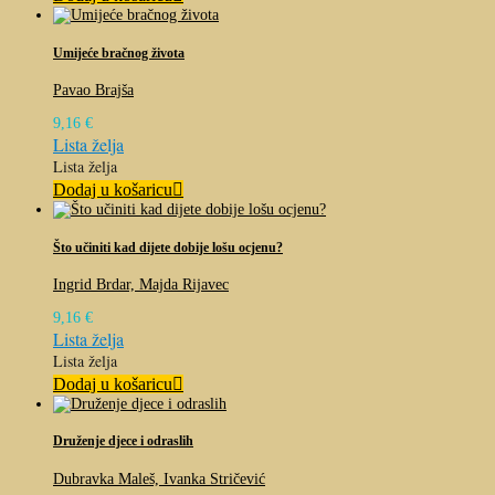
Umijeće bračnog života
Pavao Brajša
9,16
€
Lista želja
Lista želja
Dodaj u košaricu
Što učiniti kad dijete dobije lošu ocjenu?
Ingrid Brdar, Majda Rijavec
9,16
€
Lista želja
Lista želja
Dodaj u košaricu
Druženje djece i odraslih
Dubravka Maleš, Ivanka Stričević