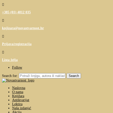

+385 (01) 4812 035

knjizara@novastvarnost.hr

Prijava/registracija

Lista želja
Follow
Search for:
Naslovna
O nama
Knjižara
Antikvarijat
Lektira
Naša izdanja!
Akcija