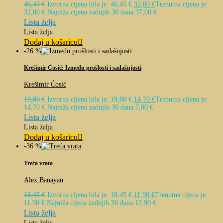
46,45
€
Izvorna cijena bila je: 46,45 €.
32,00
€
Trenutna cijena je:
32,00 €.
Najniža cijena zadnjih 30 dana:
37,00
€
Lista želja
Lista želja
Dodaj u košaricu
-26 %
Krešimir Ćosić: Između prošlosti i sadašnjosti
Krešimir Ćosić
19,80
€
Izvorna cijena bila je: 19,80 €.
14,70
€
Trenutna cijena je:
14,70 €.
Najniža cijena zadnjih 30 dana:
7,00
€
Lista želja
Lista želja
Dodaj u košaricu
-36 %
Treća vrata
Alex Banayan
18,45
€
Izvorna cijena bila je: 18,45 €.
11,90
€
Trenutna cijena je:
11,90 €.
Najniža cijena zadnjih 30 dana:
12,90
€
Lista želja
Lista želja