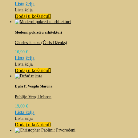
Lista želja
Lista želja
Dodaj u košaricu
Moderni pokreti u arhitekturi
Charles Jencks (Čarls Dženks)
16,90
€
Lista želja
Lista želja
Dodaj u košaricu
Djela P. Vergila Marona
Publije Vergil Maron
19,00
€
Lista želja
Lista želja
Dodaj u košaricu