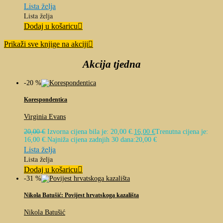
Lista želja
Lista želja
Dodaj u košaricu
Prikaži sve knjige na akciji
Akcija tjedna
-20 %
Korespondentica
Virginia Evans
20,00
€
Izvorna cijena bila je: 20,00 €.
16,00
€
Trenutna cijena je:
16,00 €.
Najniža cijena zadnjih 30 dana:
20,00
€
Lista želja
Lista želja
Dodaj u košaricu
-31 %
Nikola Batušić: Povijest hrvatskoga kazališta
Nikola Batušić