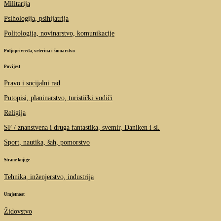
Militarija
Psihologija, psihijatrija
Politologija, novinarstvo, komunikacije
Poljoprivreda, veterina i šumarstvo
Povijest
Pravo i socijalni rad
Putopisi, planinarstvo, turistički vodiči
Religija
SF / znanstvena i druga fantastika, svemir, Daniken i sl.
Sport, nautika, šah, pomorstvo
Strane knjige
Tehnika, inženjerstvo, industrija
Umjetnost
Židovstvo