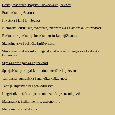
Češka, mađarska, poljska i slovačka književnost
Francuska književnost
Hrvatska i BiH književnost
Njemačka, austrijska, švicarska, nizozemska i flamanska književnost
Ruska, ukrajinska, bjeloruska i rusinska književnost
Skandinavske i baltičke književnosti
Slovenska, makedonska, bugarska, albanska, novogrčka i kavkaske
književnosti
Srpska i crnogorska književnost
Španjolska, portugalska i latinoameričke književnosti
Talijanska, rumunjska i malteška književnost
Teorija književnosti i prevodilaštvo
Lingvistika, rječnici, priručnici za učenje stranih jezika
Matematika, fizika, kemija, astronomija
Medicina, stomatologija