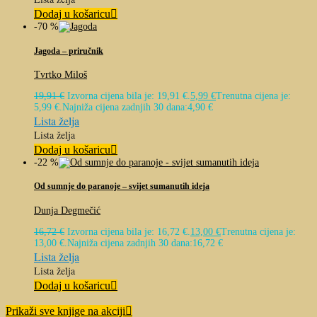
Dodaj u košaricu
-70 %
Jagoda – priručnik
Tvrtko Miloš
19,91
€
Izvorna cijena bila je: 19,91 €.
5,99
€
Trenutna cijena je:
5,99 €.
Najniža cijena zadnjih 30 dana:
4,90
€
Lista želja
Lista želja
Dodaj u košaricu
-22 %
Od sumnje do paranoje – svijet sumanutih ideja
Dunja Degmečić
16,72
€
Izvorna cijena bila je: 16,72 €.
13,00
€
Trenutna cijena je:
13,00 €.
Najniža cijena zadnjih 30 dana:
16,72
€
Lista želja
Lista želja
Dodaj u košaricu
Prikaži sve knjige na akciji