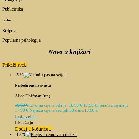
Publicistika
Lektira
Stripovi
Popularna psihologija
Novo u knjižari
Prikaži sve
-5 %
Najbolji pas na svijetu
Alice Hoffman (ur.)
18,90
€
Izvorna cijena bila je: 18,90 €.
17,90
€
Trenutna cijena je:
17,90 €.
Najniža cijena zadnjih 30 dana:
18,90
€
Lista želja
Lista želja
Dodaj u košaricu
-10 %