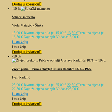
Dodaj u košaricu
-10 %
Šokački memento
Viola Matagić - Šinka
15,00
€
Izvorna cijena bila je: 15,00 €.
13,50
€
Trenutna cijena je:
13,50 €.
Najniža cijena zadnjih 30 dana:
15,00
€
Lista želja
Lista želja
Dodaj u košaricu
-10 %
Živjeti preko… Priča o obitelji Gustava Radulića 1871. – 1975.
Ivan Radulić
25,00
€
Izvorna cijena bila je: 25,00 €.
22,50
€
Trenutna cijena je:
22,50 €.
Najniža cijena zadnjih 30 dana:
25,00
€
Lista želja
Lista želja
Dodaj u košaricu