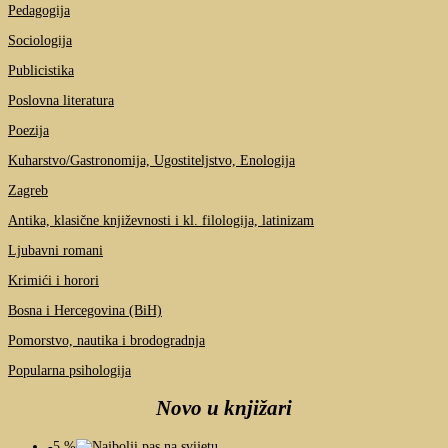
Pedagogija
Sociologija
Publicistika
Poslovna literatura
Poezija
Kuharstvo/Gastronomija, Ugostiteljstvo, Enologija
Zagreb
Antika, klasične književnosti i kl. filologija, latinizam
Ljubavni romani
Krimići i horori
Bosna i Hercegovina (BiH)
Pomorstvo, nautika i brodogradnja
Popularna psihologija
Novo u knjižari
-5 %