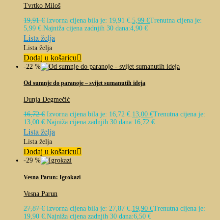
Tvrtko Miloš
19,91
€
Izvorna cijena bila je: 19,91 €.
5,99
€
Trenutna cijena je:
5,99 €.
Najniža cijena zadnjih 30 dana:
4,90
€
Lista želja
Lista želja
Dodaj u košaricu
-22 %
Od sumnje do paranoje – svijet sumanutih ideja
Dunja Degmečić
16,72
€
Izvorna cijena bila je: 16,72 €.
13,00
€
Trenutna cijena je:
13,00 €.
Najniža cijena zadnjih 30 dana:
16,72
€
Lista želja
Lista želja
Dodaj u košaricu
-29 %
Vesna Parun: Igrokazi
Vesna Parun
27,87
€
Izvorna cijena bila je: 27,87 €.
19,90
€
Trenutna cijena je:
19,90 €.
Najniža cijena zadnjih 30 dana:
6,50
€