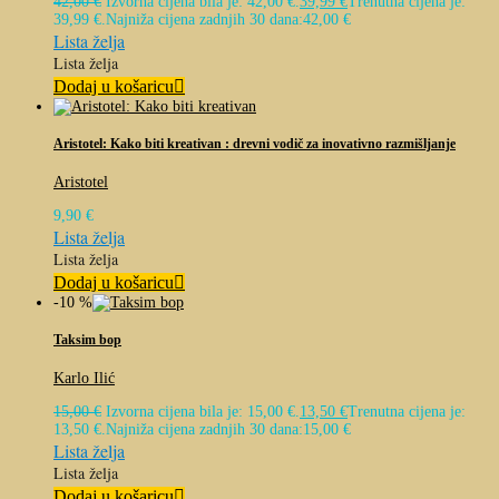
42,00
€
Izvorna cijena bila je: 42,00 €.
39,99
€
Trenutna cijena je:
39,99 €.
Najniža cijena zadnjih 30 dana:
42,00
€
Lista želja
Lista želja
Dodaj u košaricu
Aristotel: Kako biti kreativan : drevni vodič za inovativno razmišljanje
Aristotel
9,90
€
Lista želja
Lista želja
Dodaj u košaricu
-10 %
Taksim bop
Karlo Ilić
15,00
€
Izvorna cijena bila je: 15,00 €.
13,50
€
Trenutna cijena je:
13,50 €.
Najniža cijena zadnjih 30 dana:
15,00
€
Lista želja
Lista želja
Dodaj u košaricu