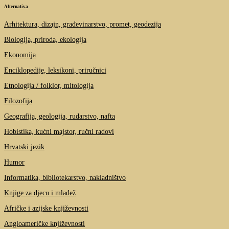
Alternativa
Arhitektura, dizajn, građevinarstvo, promet, geodezija
Biologija, priroda, ekologija
Ekonomija
Enciklopedije, leksikoni, priručnici
Etnologija / folklor, mitologija
Filozofija
Geografija, geologija, rudarstvo, nafta
Hobistika, kućni majstor, ručni radovi
Hrvatski jezik
Humor
Informatika, bibliotekarstvo, nakladništvo
Knjige za djecu i mladež
Afričke i azijske književnosti
Angloameričke književnosti