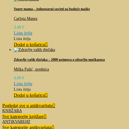
Super mama – jednostavni savjeti za buduće majke
Carlota Manez
3,48
€
Lista želja
Lista želja
Dodaj u košaricu
Zdravlje vaših dječaka – 2000 pojmova o zdravlju muškaraca
Milka Pašić, urednica
4,00
€
Lista želja
Lista želja
Dodaj u košaricu
Pogledaj sve u antikvarijatu
KNJIŽARA
Sve kategorije knjižare
ANTIKVARIJAT
Sve kategorije antikvarijata