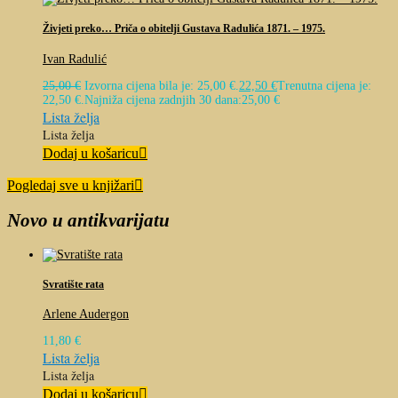
Živjeti preko… Priča o obitelji Gustava Radulića 1871. – 1975.
Ivan Radulić
25,00
€
Izvorna cijena bila je: 25,00 €.
22,50
€
Trenutna cijena je:
22,50 €.
Najniža cijena zadnjih 30 dana:
25,00
€
Lista želja
Lista želja
Dodaj u košaricu
Pogledaj sve u knjižari
Novo u antikvarijatu
Svratište rata
Arlene Audergon
11,80
€
Lista želja
Lista želja
Dodaj u košaricu