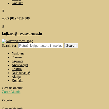
Kontakt

+385 (01) 4819 509

knjizara@novastvarnost.hr
Search for:
Naslovna
O nama
Knjižara
Antikvarijat
Lektira
Naša izdanja!
Akcija
Kontakt
Gost nakladnik:
Zoran Vakula
Vic tjedna
Gost nakladnik: