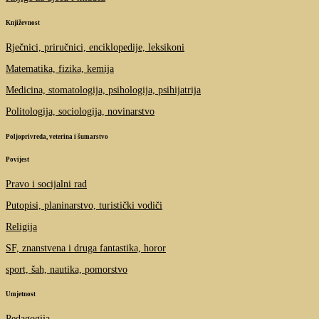
Književnost
Rječnici, priručnici, enciklopedije, leksikoni
Matematika, fizika, kemija
Medicina, stomatologija, psihologija, psihijatrija
Politologija, sociologija, novinarstvo
Poljoprivreda, veterina i šumarstvo
Povijest
Pravo i socijalni rad
Putopisi, planinarstvo, turistički vodiči
Religija
SF, znanstvena i druga fantastika, horor
sport, šah, nautika, pomorstvo
Umjetnost
Pedagogija