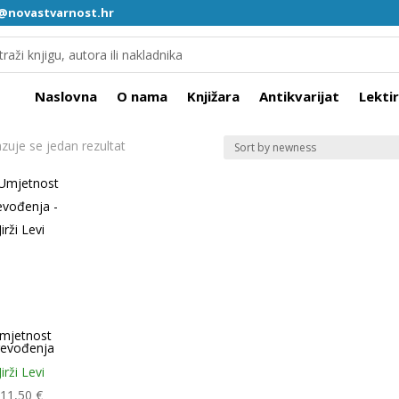
a@novastvarnost.hr
Naslovna
O nama
Knjižara
Antikvarijat
Lekti
azuje se jedan rezultat
mjetnost
revođenja
Jirži Levi
11,50
€