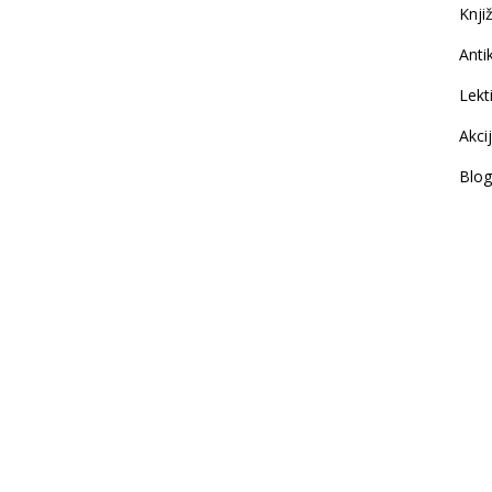
Knji
Antik
Lekt
Akci
Blog