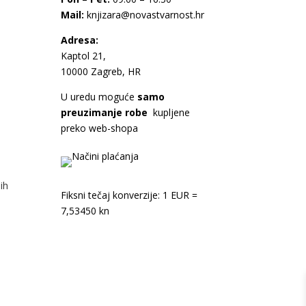
Mail:
knjizara@novastvarnost.hr
Adresa:
Kaptol 21,
10000 Zagreb, HR
U uredu moguće
samo
preuzimanje robe
kupljene
preko web-shopa
ih
Fiksni tečaj konverzije: 1 EUR =
7,53450 kn