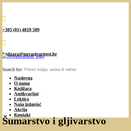

+385 (01) 4819 509

knjizara@novastvarnost.hr
Search for:
Naslovna
O nama
Knjižara
Antikvarijat
Lektira
Naša izdanja!
Akcija
Kontakt
Šumarstvo i gljivarstvo