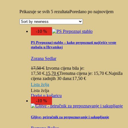
Prikazuje se svih 5 rezultata
Poredano po najnovijem
-10 %
PS Prepoznaj stablo – kako prepoznati najčešće vrste
stabala u Hrvatskoj
Zorana Sedlar
17,50
€
Izvorna cijena bila je:
17,50 €.
15,70
€
Trenutna cijena je: 15,70 €.
Najniža
cijena zadnjih 30 dana:
17,50
€
Lista želja
Lista želja
Dodaj u košaricu
-10 %
Gljive- priručnik za prepoznavanje i sakupljanje