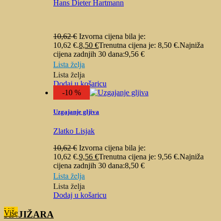
Hans Dieter Hartmann
10,62
€
Izvorna cijena bila je:
10,62 €.
8,50
€
Trenutna cijena je: 8,50 €.
Najniža
cijena zadnjih 30 dana:
9,56
€
Lista želja
Lista želja
Dodaj u košaricu
-10 %
Uzgajanje gljiva
Zlatko Lisjak
10,62
€
Izvorna cijena bila je:
10,62 €.
9,56
€
Trenutna cijena je: 9,56 €.
Najniža
cijena zadnjih 30 dana:
8,50
€
Lista želja
Lista želja
Dodaj u košaricu
Više
Više
KNJIŽARA