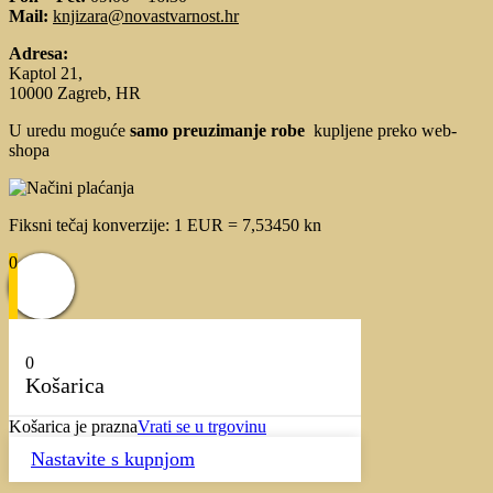
Mail:
knjizara@novastvarnost.hr
Adresa:
Kaptol 21,
10000 Zagreb, HR
U uredu moguće
samo preuzimanje robe
kupljene preko web-
shopa
Fiksni tečaj konverzije: 1 EUR = 7,53450 kn
0
0
Košarica
Košarica je prazna
Vrati se u trgovinu
Nastavite s kupnjom