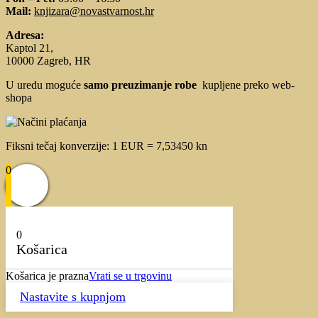
Mail:
knjizara@novastvarnost.hr
Adresa:
Kaptol 21,
10000 Zagreb, HR
U uredu moguće
samo preuzimanje robe
kupljene preko web-
shopa
Fiksni tečaj konverzije: 1 EUR = 7,53450 kn
0
0
Košarica
Košarica je prazna
Vrati se u trgovinu
Nastavite s kupnjom