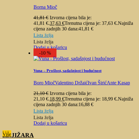
Borna Mioč
41,81
€
Izvorna cijena bila je:
41,81 €.
37,63
€
Trenutna cijena je: 37,63 €.
Najniža
cijena zadnjih 30 dana:
41,81
€
Lista želja
Lista želja
Dodaj u košaricu
-10 %
Vuna – Prošlost, sadašnjost i budućnost
Boro Mioč
Valentino Držaić
Ivan Širić
Ante Kasap
21,10
€
Izvorna cijena bila je:
21,10 €.
18,99
€
Trenutna cijena je: 18,99 €.
Najniža
cijena zadnjih 30 dana:
16,88
€
Lista želja
Lista želja
Dodaj u košaricu
Više
Više
KNJIŽARA