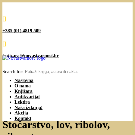

+385 (01) 4819 509

knjizara@novastvarnost.hr
Search for:
Naslovna
O nama
Knjižara
Antikvarijat
Lektira
Naša izdanja!
Akcija
Kontakt
Stočarstvo, lov, ribolov,