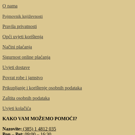
O nama
Pojmovnik književnosti
Pravila privatnosti
Opći uvjeti korištenja
Načini plaćanja
Sigurnost online plaćanja
Uvjeti dostave
Povrat robe i jamstvo
Prikupljanje i korištenje osobnih podataka
Zaštita osobnih podataka
Uvjeti kolačića
KAKO VAM MOŽEMO POMOĆI?
Nazovite:
(385) 1 4812 035
Pon – Pet:
09:00 – 16:30