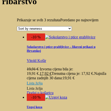
ribarstvo
Prikazuje se svih 3 rezultata
Poredano po najnovijem
-10 %
Sokolarstvo i ptice grabljivice – likovni prikazi u
Hrvatskoj
Vitold Košir
19,91
€
Izvorna cijena bila je:
19,91 €.
17,92
€
Trenutna cijena je: 17,92 €.
Najniža
cijena zadnjih 30 dana:
19,91
€
Lista želja
Lista želja
Dodaj u košaricu
-10 %
Uzgoj koza