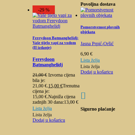
Povoljna dostava
-29 %
Pomorstvenost plovnih
objekata
Fereydoon Batmanghelidj:
Vaše tijelo vapi za vodom
Jasna Prpić-Oršić
(II izdanje)
6,90
€
Fereydoon
Lista želja
Batmanghelidj
Lista želja
Dodaj u košaricu
21,00
€
Izvorna cijena
bila je:
21,00 €.
15,00
€
Trenutna
cijena je:

15,00 €.
Najniža cijena
zadnjih 30 dana:
13,00
€
Lista želja
Sigurno plaćanje
Lista želja
Dodaj u košaricu