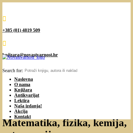

+385 (01) 4819 509

knjizara@novastvarnost.hr
Search for:
Naslovna
O nama
Knjižara
Antikvarijat
Lektira
Naša izdanja!
Akcija
Kontakt
Matematika, fizika, kemija,