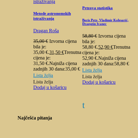
Petzova statistika
Metode astronomskih
istraživanja
Boris Petz, Vladimir Kolesarić,
Dragutin Ivanec
Dragan Roša
58,80
€
Izvorna cijena
35,00
€
Izvorna cijena
bila je:
bila je:
58,80 €.
52,90
€
Trenutna
35,00 €.
31,50
€
Trenutna
cijena je:
cijena je:
52,90 €.
Najniža cijena
31,50 €.
Najniža cijena
zadnjih 30 dana:
58,80
€
zadnjih 30 dana:
35,00
€
Lista želja
Lista želja
Lista želja
Lista želja
Dodaj u košaricu
Dodaj u košaricu
t
Najčešća pitanja