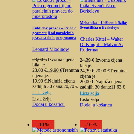
Mehanika – Udžbenik fizike
Sveučilišta u Berkeleyu
Euklidov prozor – Priča o
geometriji od paralelnih
pravaca do hiperprostora
Charles Kittel – Walter
D. Knight – Malvin A.
Leonard Mlodinow
Ruderman
23,00
€
Izvorna cijena
24,39
€
Izvorna cijena
bila je:
bila je:
23,00 €.
19,90
€
Trenutna
24,39 €.
20,00
€
Trenutna
cijena je:
cijena je:
19,90 €.
Najniža cijena
20,00 €.
Najniža cijena
zadnjih 30 dana:
20,70
€
zadnjih 30 dana:
11,63
€
Lista želja
Lista želja
Lista želja
Lista želja
Dodaj u košaricu
Dodaj u košaricu
-10 %
-10 %