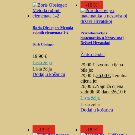
-10 %
Boris Obsieger: Metoda
rubnih elemenata 1-2
Prirodoslovlje i
matematika u Nezavisnoj
Državi Hrvatskoj
Boris Obsieger
Žarko Dadić
19,90
€
Lista želja
29,00
€
Izvorna cijena
Lista želja
bila je:
Dodaj u košaricu
29,00 €.
26,00
€
Trenutna
cijena je:
26,00 €.
Najniža cijena
zadnjih 30 dana:
26,10
€
Lista želja
Lista želja
Dodaj u košaricu
-13 %
-18 %