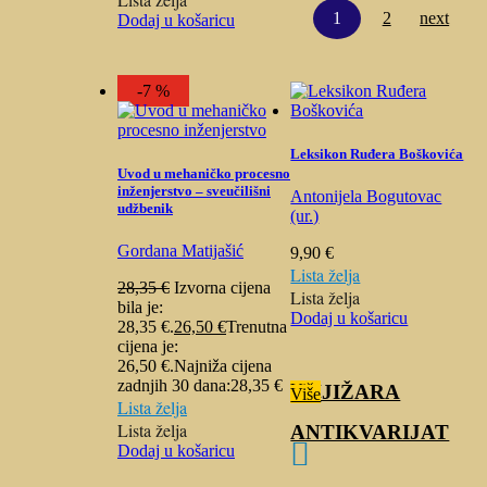
1
2
next
Dodaj u košaricu
-7 %
Leksikon Ruđera Boškovića
Uvod u mehaničko procesno
inženjerstvo – sveučilišni
Antonijela Bogutovac
udžbenik
(ur.)
Gordana Matijašić
9,90
€
Lista želja
28,35
€
Izvorna cijena
Lista želja
bila je:
Dodaj u košaricu
28,35 €.
26,50
€
Trenutna
cijena je:
26,50 €.
Najniža cijena
zadnjih 30 dana:
28,35
€
KNJIŽARA
Više
Više
Lista želja
Lista želja
ANTIKVARIJAT

Dodaj u košaricu