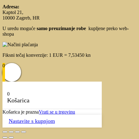
Adresa:
Kaptol 21,
10000 Zagreb, HR
U uredu moguće
samo preuzimanje robe
kupljene preko web-
shopa
Fiksni tečaj konverzije: 1 EUR = 7,53450 kn
0
0
Košarica
Košarica je prazna
Vrati se u trgovinu
Nastavite s kupnjom