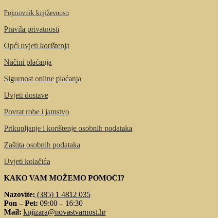
Pojmovnik književnosti
Pravila privatnosti
Opći uvjeti korištenja
Načini plaćanja
Sigurnost online plaćanja
Uvjeti dostave
Povrat robe i jamstvo
Prikupljanje i korištenje osobnih podataka
Zaštita osobnih podataka
Uvjeti kolačića
KAKO VAM MOŽEMO POMOĆI?
Nazovite:
(385) 1 4812 035
Pon – Pet:
09:00 – 16:30
Mail:
knjizara@novastvarnost.hr