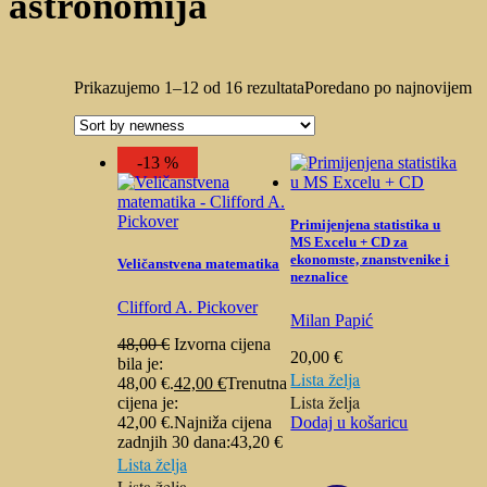
astronomija
Prikazujemo 1–12 od 16 rezultata
Poredano po najnovijem
-13 %
Primijenjena statistika u
MS Excelu + CD za
ekonomste, znanstvenike i
Veličanstvena matematika
neznalice
Clifford A. Pickover
Milan Papić
48,00
€
Izvorna cijena
20,00
€
bila je:
Lista želja
48,00 €.
42,00
€
Trenutna
Lista želja
cijena je:
42,00 €.
Najniža cijena
Dodaj u košaricu
zadnjih 30 dana:
43,20
€
Lista želja
Lista želja