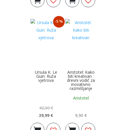
cijena
cijena
cijena
cijena
košaricu
košaricu
bila
je:
bila
je:
je:
17,90 €.
je:
18,90 €.
-5 %
18,90 €.
20,90 €.
Ursula K. Le
Aristotel: Kako
Guin: Ruža
biti kreativan :
vjetrova
drevni vodič za
inovativno
razmišljanje
Aristotel
42,00
€
39,99
€
9,90
€
Izvorna
Trenutna
Dodaj u
Dodaj u
cijena
cijena