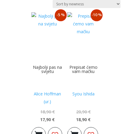
najnovijem
-5 %
-10 %
Najbolji pas na
Prepisat ćemo
svijetu
vam mačku
Alice Hoffman
Syou Ishida
(ur.)
18,90
€
20,90
€
17,90
€
18,90
€
Izvorna
Trenutna
Izvorna
Trenutna
Dodaj u
Dodaj u