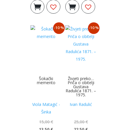
Dodaj u
Dodaj u
cijena
cijena
cijena
cijena
košaricu
košaricu
bila
je:
bila
je:
je:
13,50 €.
je:
31,90 €.
-10 %
-10 %
15,00 €.
35,00 €.
Šokački
Živjeti preko…
memento
Priča o obitelji
Gustava
Radulića 1871. –
1975.
Viola Matagić -
Ivan Radulić
Šinka
15,00
€
25,00
€
13,50
€
22,50
€