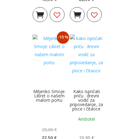
Izvorna
Trenutna
Izvorna
Trenutna
Dodaj u
Dodaj u
cijena
cijena
cijena
cijena
košaricu
košaricu
bila
je:
bila
je:
je:
13,50 €.
je:
22,50 €.
-10 %
15,00 €.
25,00 €.
Miljenko Smoje:
Kako ispričati
Libret o našem
priču : drevni
malom portu
vodič za
pripovedanje, za
pisce i čitaoce
Aristotel
25,00
€
22,50
€
10,90
€