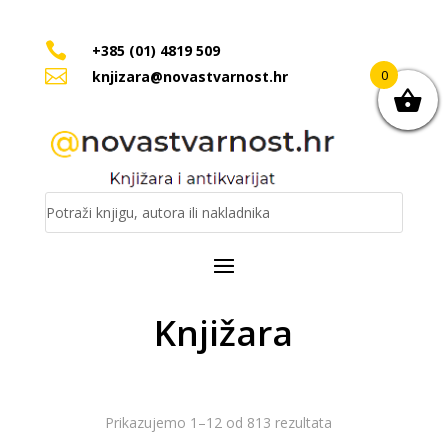

+385 (01) 4819 509

0
knjizara@novastvarnost.hr
Knjižara
Poredano
Prikazujemo 1–12 od 813 rezultata
po