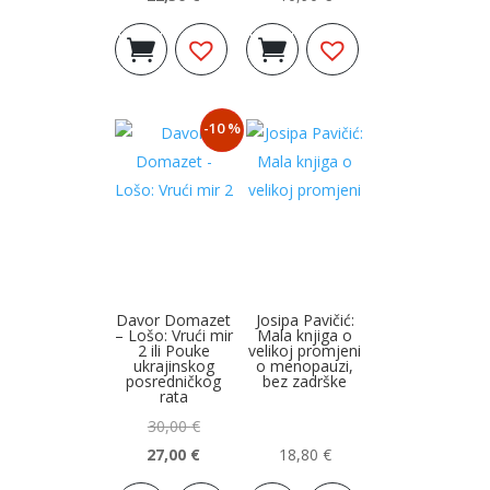
Izvorna
Trenutna
Dodaj u
Dodaj u
cijena
cijena
košaricu
košaricu
bila
je:
je:
22,50 €.
-10 %
25,00 €.
Davor Domazet
Josipa Pavičić:
– Lošo: Vrući mir
Mala knjiga o
2 ili Pouke
velikoj promjeni
ukrajinskog
o menopauzi,
posredničkog
bez zadrške
rata
30,00
€
27,00
€
18,80
€
Izvorna
Trenutna