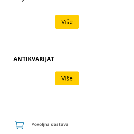
Više
ANTIKVARIJAT
Više

Povoljna dostava