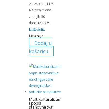
Izvorna
Trenutna
21,24
€
19,11
€
cijena
cijena
Najniža cijena
bila
je:
zadnjih 30
je:
19,11 €.
dana:
16,99
€
Lista želja
21,24 €.
Lista želja
Dodaj u
košaricu
Multikulturalizam
i popis
stanovništva: