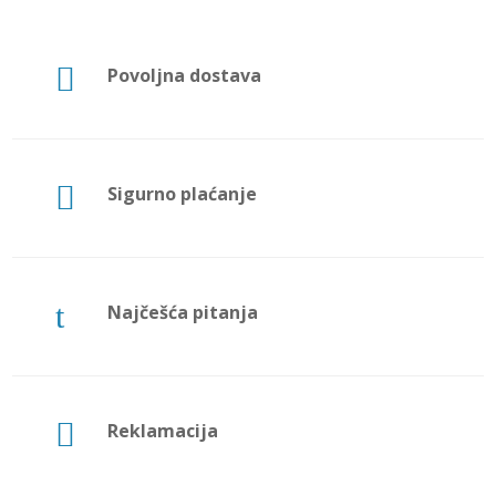

Povoljna dostava

Sigurno plaćanje
t
Najčešća pitanja

Reklamacija