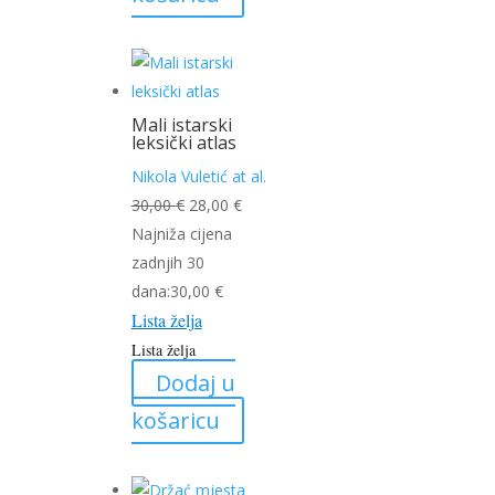
Mali istarski
leksički atlas
Nikola Vuletić at al.
Izvorna
Trenutna
30,00
€
28,00
€
cijena
cijena
Najniža cijena
bila
je:
zadnjih 30
je:
28,00 €.
dana:
30,00
€
Lista želja
30,00 €.
Lista želja
Dodaj u
košaricu