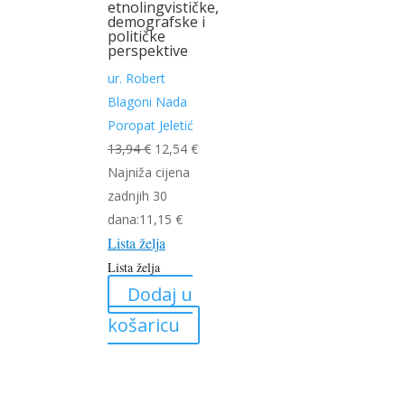
etnolingvističke,
demografske i
političke
perspektive
ur.
Robert
Blagoni
Nada
Poropat Jeletić
Izvorna
Trenutna
13,94
€
12,54
€
cijena
cijena
Najniža cijena
bila
je:
zadnjih 30
je:
12,54 €.
dana:
11,15
€
Lista želja
13,94 €.
Lista želja
Dodaj u
košaricu