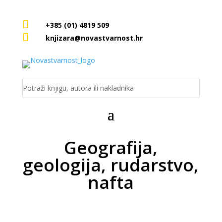

+385 (01) 4819 509

knjizara@novastvarnost.hr
Geografija,
geologija, rudarstvo,
nafta