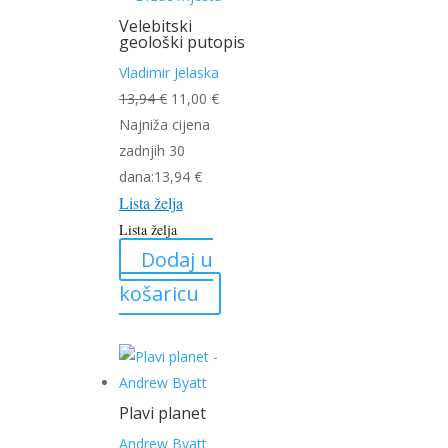
Velebitski
geološki putopis
Vladimir Jelaska
Izvorna
Trenutna
13,94
€
11,00
€
cijena
cijena
Najniža cijena
bila
je:
zadnjih 30
je:
11,00 €.
dana:
13,94
€
Lista želja
13,94 €.
Lista želja
Dodaj u
košaricu
Plavi planet
Andrew Byatt