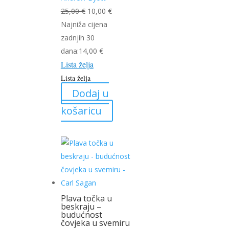
Izvorna
Trenutna
25,00
€
10,00
€
cijena
cijena
Najniža cijena
bila
je:
zadnjih 30
je:
10,00 €.
dana:
14,00
€
Lista želja
25,00 €.
Lista želja
Dodaj u
košaricu
Plava točka u
beskraju –
budućnost
čovjeka u svemiru