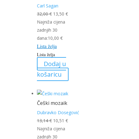
Carl Sagan
Izvorna
Trenutna
32,00
€
13,50
€
cijena
cijena
Najniža cijena
bila
je:
zadnjih 30
je:
13,50 €.
dana:
10,00
€
Lista želja
32,00 €.
Lista želja
Dodaj u
košaricu
Češki mozaik
Dubravko Dosegović
Izvorna
Trenutna
13,14
€
10,51
€
cijena
cijena
Najniža cijena
bila
je:
zadnjih 30