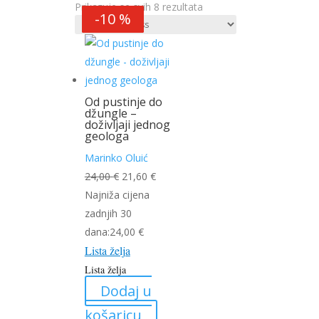
Poredano
Prikazuje se svih 8 rezultata
-10 %
-7 %
-21 %
-60 %
-58 %
-20 %
-10 %
-10 %
po
najnovijem
Od pustinje do
džungle –
doživljaji jednog
geologa
Marinko Oluić
Izvorna
Trenutna
24,00
€
21,60
€
cijena
cijena
Najniža cijena
bila
je:
zadnjih 30
je:
21,60 €.
dana:
24,00
€
Lista želja
24,00 €.
Lista želja
Dodaj u
košaricu