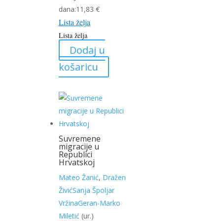
je:
10,51 €.
dana:
11,83
€
Lista želja
13,14 €.
Lista želja
Dodaj u
košaricu
Suvremene
migracije u
Republici
Hrvatskoj
Mateo Žanić
,
Dražen
Živić
Sanja Špoljar
Vržina
Geran-Marko
Miletić
(ur.)