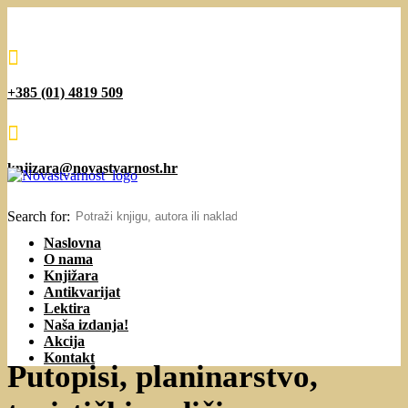

+385 (01) 4819 509

knjizara@novastvarnost.hr
Search for:
Naslovna
O nama
Knjižara
Antikvarijat
Lektira
Naša izdanja!
Akcija
Kontakt
Putopisi, planinarstvo,