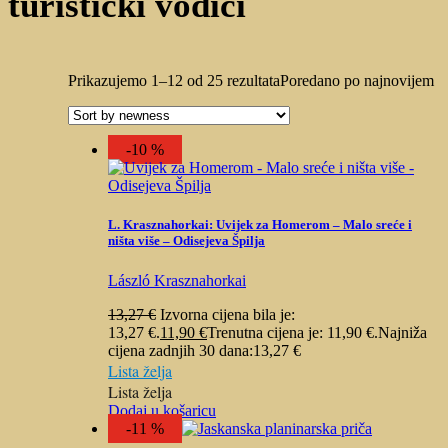
turistički vodiči
Prikazujemo 1–12 od 25 rezultata
Poredano po najnovijem
-10 %
L. Krasznahorkai: Uvijek za Homerom – Malo sreće i
ništa više – Odisejeva Špilja
László Krasznahorkai
13,27
€
Izvorna cijena bila je:
13,27 €.
11,90
€
Trenutna cijena je: 11,90 €.
Najniža
cijena zadnjih 30 dana:
13,27
€
Lista želja
Lista želja
Dodaj u košaricu
-11 %