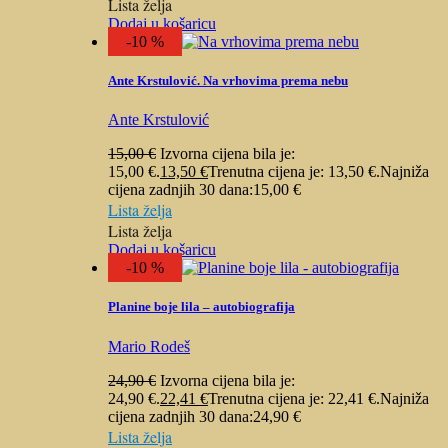
Lista želja
Dodaj u košaricu
-10 %
Ante Krstulović. Na vrhovima prema nebu
Ante Krstulović
15,00
€
Izvorna cijena bila je:
15,00 €.
13,50
€
Trenutna cijena je: 13,50 €.
Najniža
cijena zadnjih 30 dana:
15,00
€
Lista želja
Lista želja
Dodaj u košaricu
-10 %
Planine boje lila – autobiografija
Mario Rodeš
24,90
€
Izvorna cijena bila je:
24,90 €.
22,41
€
Trenutna cijena je: 22,41 €.
Najniža
cijena zadnjih 30 dana:
24,90
€
Lista želja