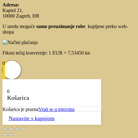
Adresa:
Kaptol 21,
10000 Zagreb, HR
U uredu moguće
samo preuzimanje robe
kupljene preko web-
shopa
Fiksni tečaj konverzije: 1 EUR = 7,53450 kn
0
0
Košarica
Košarica je prazna
Vrati se u trgovinu
Nastavite s kupnjom