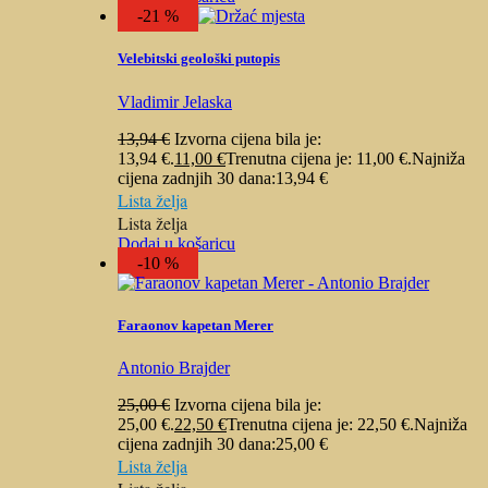
-21 %
Velebitski geološki putopis
Vladimir Jelaska
13,94
€
Izvorna cijena bila je:
13,94 €.
11,00
€
Trenutna cijena je: 11,00 €.
Najniža
cijena zadnjih 30 dana:
13,94
€
Lista želja
Lista želja
Dodaj u košaricu
-10 %
Faraonov kapetan Merer
Antonio Brajder
25,00
€
Izvorna cijena bila je:
25,00 €.
22,50
€
Trenutna cijena je: 22,50 €.
Najniža
cijena zadnjih 30 dana:
25,00
€
Lista želja