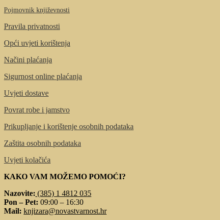
Pojmovnik književnosti
Pravila privatnosti
Opći uvjeti korištenja
Načini plaćanja
Sigurnost online plaćanja
Uvjeti dostave
Povrat robe i jamstvo
Prikupljanje i korištenje osobnih podataka
Zaštita osobnih podataka
Uvjeti kolačića
KAKO VAM MOŽEMO POMOĆI?
Nazovite:
(385) 1 4812 035
Pon – Pet:
09:00 – 16:30
Mail:
knjizara@novastvarnost.hr