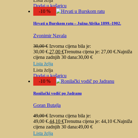
Dodaj u košaricu
-10 %
Hrvati u Burskom ratu – Južna Afrika 1899.-1902.
Zvonimir Navala
30,00
€
Izvorna cijena bila je:
30,00 €.
27,00
€
Trenutna cijena je: 27,00 €.
Najniža
cijena zadnjih 30 dana:
30,00
€
Lista želja
Lista želja
Dodaj u košaricu
-10 %
Ronilački vodič po Jadranu
Goran Butajla
49,00
€
Izvorna cijena bila je:
49,00 €.
44,10
€
Trenutna cijena je: 44,10 €.
Najniža
cijena zadnjih 30 dana:
49,00
€
Lista želja