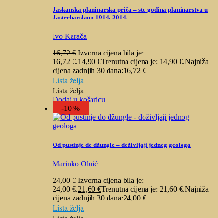
Jaskanska planinarska priča – sto godina planinarstva u
Jastrebarskom 1914.-2014.
Ivo Karača
16,72
€
Izvorna cijena bila je:
16,72 €.
14,90
€
Trenutna cijena je: 14,90 €.
Najniža
cijena zadnjih 30 dana:
16,72
€
Lista želja
Lista želja
Dodaj u košaricu
-10 %
Od pustinje do džungle – doživljaji jednog geologa
Marinko Oluić
24,00
€
Izvorna cijena bila je:
24,00 €.
21,60
€
Trenutna cijena je: 21,60 €.
Najniža
cijena zadnjih 30 dana:
24,00
€
Lista želja
Lista želja