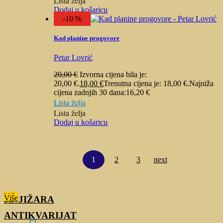
Lista želja
Dodaj u košaricu
-10 %
Kad planine progovore
Petar Lovrić
20,00
€
Izvorna cijena bila je:
20,00 €.
18,00
€
Trenutna cijena je: 18,00 €.
Najniža
cijena zadnjih 30 dana:
16,20
€
Lista želja
Lista želja
Dodaj u košaricu
1
2
3
next
Više
Više
KNJIŽARA
ANTIKVARIJAT