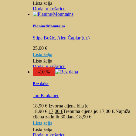
Lista želja
Dodaj u košaricu
Planine/Mountains
Stipe Božić, Alen Čaplar (ur.)
25,00
€
Lista želja
Lista želja
Dodaj u košaricu
-10 %
Bez daha
Jon Krakauer
18,90
€
Izvorna cijena bila je:
18,90 €.
17,00
€
Trenutna cijena je: 17,00 €.
Najniža
cijena zadnjih 30 dana:
18,90
€
Lista želja
Lista želja
Dodaj u košaricu