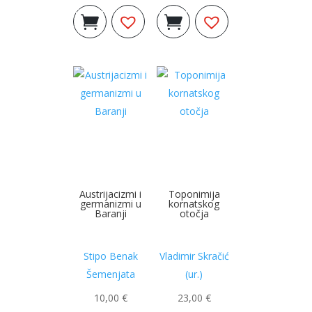
Izvorna
Trenutna
Izvorna
Trenutna
Dodaj u
Dodaj u
cijena
cijena
cijena
cijena
košaricu
košaricu
bila
je:
bila
je:
je:
8,00 €.
je:
25,00 €.
10,00 €.
33,18 €.
Austrijacizmi i
Toponimija
germanizmi u
kornatskog
Baranji
otočja
Stipo Benak
Vladimir Skračić
Šemenjata
(ur.)
10,00
€
23,00
€