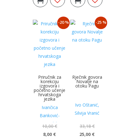
košaricu
košaricu
bila
je:
bila
je:
je:
20,00 €.
je:
10,00 €.
-20 %
-25 %
25,00 €.
13,94 €.
Priručnik za
Rječnik govora
korekciju
Novalje na
izgovora i
otoku Pagu
početno učenje
hrvatskoga
jezika
Ivo Oštanić,
Ivančica
Silvija Vranić
Banković-
Mandić
10,00
€
33,18
€
8,00
€
25,00
€