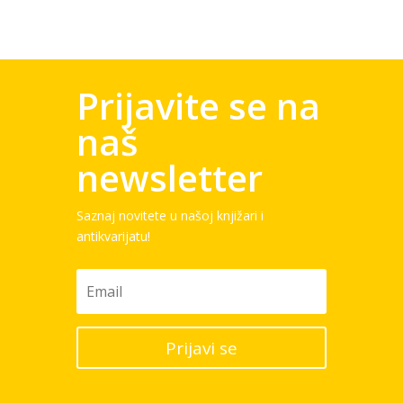
Prijavite se na
naš
newsletter
Saznaj novitete u našoj knjižari i
antikvarijatu!
Prijavi se