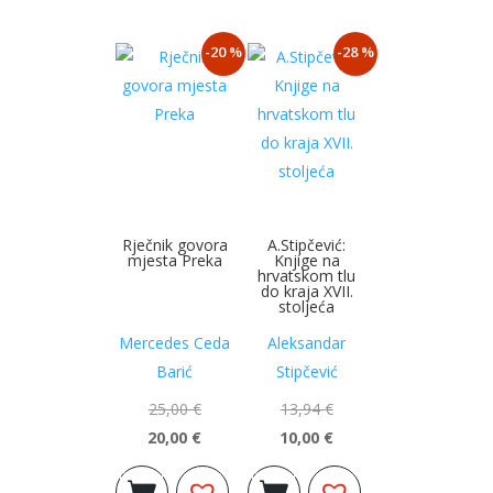
-20 %
-28 %
Rječnik govora
A.Stipčević:
mjesta Preka
Knjige na
hrvatskom tlu
do kraja XVII.
stoljeća
Mercedes Ceda
Aleksandar
Barić
Stipčević
25,00
€
13,94
€
20,00
€
10,00
€
Izvorna
Trenutna
Izvorna
Trenutna
Dodaj u
Dodaj u
cijena
cijena
cijena
cijena