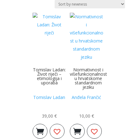
najnovijem
Tomislav Ladan:
Normativnost i
Život riječi –
višefunkcionalnost
etimologija i
u hrvatskome
uporaba
standardnom
jeziku
Tomislav Ladan
Anđela Frančić
39,00
€
10,00
€
Dodaj u
Dodaj u
košaricu
košaricu