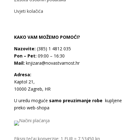
Uvjeti kolačića
KAKO VAM MOŽEMO POMOĆI?
Nazovite:
(385) 1 4812 035
Pon – Pet:
09:00 – 16:30
Mail:
knjizara@novastvarnost.hr
Adresa:
Kaptol 21,
10000 Zagreb, HR
U uredu moguće
samo preuzimanje robe
kupljene
preko web-shopa
Fiksni tečaj konverzije: 1 EUR = 7,53450 kn