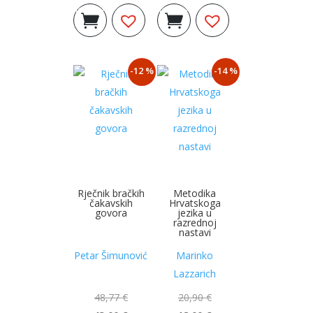
Dodaj u
Dodaj u
košaricu
košaricu
-12 %
-14 %
Rječnik bračkih
Metodika
čakavskih
Hrvatskoga
govora
jezika u
razrednoj
nastavi
Petar Šimunović
Marinko
Lazzarich
48,77
€
20,90
€