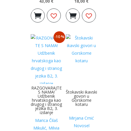
43,00
€
18,00
€
Izvorna
Trenutna
Izvorna
Trenutna
Dodaj u
Dodaj u
cijena
cijena
cijena
cijena
košaricu
košaricu
bila
je:
bila
je:
je:
43,00 €.
je:
18,00 €.
-10 %
48,77 €.
20,90 €.
RAZGOVARAJTE
S NAMA!
Štokavski ikavski
Udžbenik
govori u
hrvatskoga kao
Gorskome
drugog i stranog
kotaru
jezika B2, 3.
izdanje
Mirjana Crnić
Marica Čilaš
Novosel
Mikulić, Milvia