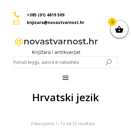

+385 (01) 4819 509

0
knjizara@novastvarnost.hr
Hrvatski jezik
Poredano
Prikazujemo 1–12 od 35 rezultata
po