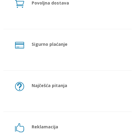

Povoljna dostava

Sigurno plaćanje
t
Najčešća pitanja

Reklamacija