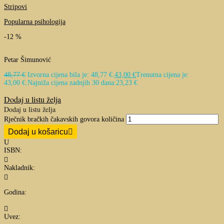
Stripovi
Popularna psihologija
-12 %
Petar Šimunović
48,77
€
Izvorna cijena bila je: 48,77 €.
43,00
€
Trenutna cijena je:
43,00 €.
Najniža cijena zadnjih 30 dana:
23,23
€
Dodaj u listu želja
Dodaj u listu želja
Rječnik bračkih čakavskih govora količina
Dodaj u košaricu
U
ISBN:

Nakladnik:

Godina:

Uvez: