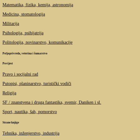
Matematika, fizika, kemija, astronomija
Medicina, stomatologija
Militarija
Psihologija, psihijatrija
Politologija, novinarstvo, komunikacije
Poljoprivreda, veterina i šumarstvo
Povijest
Pravo i socijalni rad
Putopisi, planinarstvo, turistički vodiči
Religija
SF / znanstvena i druga fantastika, svemir, Daniken i sl.
Sport, nautika, šah, pomorstvo
Strane knjige
Tehnika, inženjerstvo, industrija