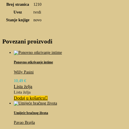
Broj stranica
1210
Uvez
tvrdi
Stanje knjige
novo
Povezani proizvodi
Ponovno otkrivanje intime
Willy Pasini
10,49
€
Lista želja
Lista želja
Dodaj u košaricu
Umijeće bračnog života
Pavao Brajša