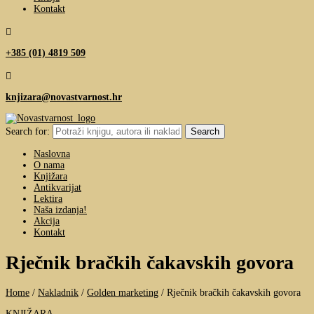
Kontakt

+385 (01) 4819 509

knjizara@novastvarnost.hr
Search for:
Naslovna
O nama
Knjižara
Antikvarijat
Lektira
Naša izdanja!
Akcija
Kontakt
Rječnik bračkih čakavskih govora
Home
/
Nakladnik
/
Golden marketing
/
Rječnik bračkih čakavskih govora
KNJIŽARA