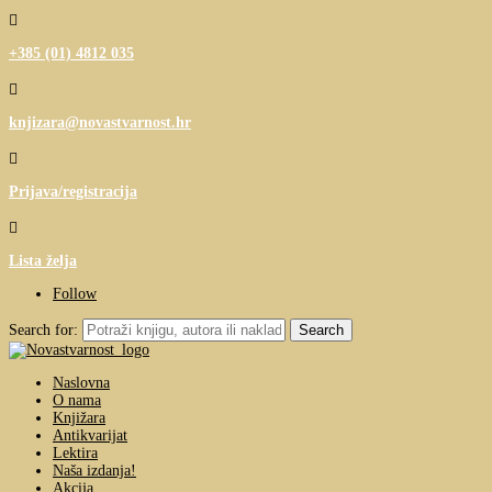

+385 (01) 4812 035

knjizara@novastvarnost.hr

Prijava/registracija

Lista želja
Follow
Search for:
Naslovna
O nama
Knjižara
Antikvarijat
Lektira
Naša izdanja!
Akcija