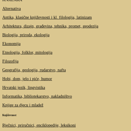
Alternativa
Antika, klasične književnosti i kl. filologija, latinizam
Arhitektura, dizajn, građevina, tehnika, promet, geodezija
Biologija, priroda, ekologija
Ekonomija
Etnologija, folklor, mitologija
Filozofija
Geografija, geologija, rudarstvo, nafta
Hobi, dom, jelo i piće, humor
Hrvatski jezik, lingvistika
Informatika, bibliotekarstvo, nakladništvo
Knjige za djecu i mladež
Književnost
Rječnici, priručnici, enciklopedije, leksikoni