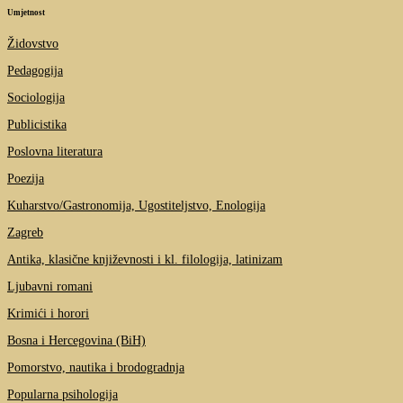
Umjetnost
Židovstvo
Pedagogija
Sociologija
Publicistika
Poslovna literatura
Poezija
Kuharstvo/Gastronomija, Ugostiteljstvo, Enologija
Zagreb
Antika, klasične književnosti i kl. filologija, latinizam
Ljubavni romani
Krimići i horori
Bosna i Hercegovina (BiH)
Pomorstvo, nautika i brodogradnja
Popularna psihologija