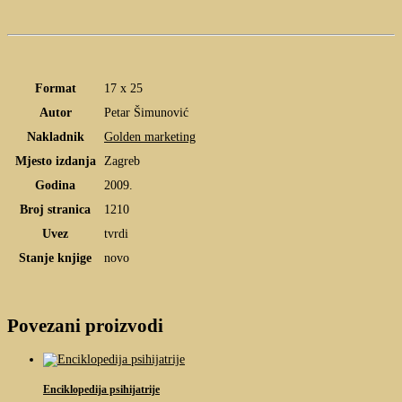
Format
17 x 25
Autor
Petar Šimunović
Nakladnik
Golden marketing
Mjesto izdanja
Zagreb
Godina
2009.
Broj stranica
1210
Uvez
tvrdi
Stanje knjige
novo
Povezani proizvodi
Enciklopedija psihijatrije