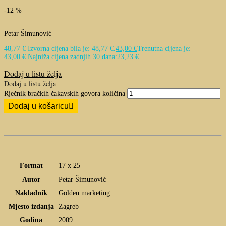
-12 %
Petar Šimunović
48,77
€
Izvorna cijena bila je: 48,77 €.
43,00
€
Trenutna cijena je:
43,00 €.
Najniža cijena zadnjih 30 dana:
23,23
€
Dodaj u listu želja
Dodaj u listu želja
Rječnik bračkih čakavskih govora količina
Dodaj u košaricu
Format
17 x 25
Autor
Petar Šimunović
Nakladnik
Golden marketing
Mjesto izdanja
Zagreb
Godina
2009.