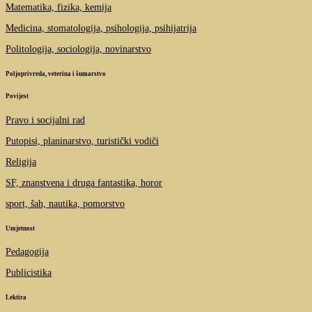
Matematika, fizika, kemija
Medicina, stomatologija, psihologija, psihijatrija
Politologija, sociologija, novinarstvo
Poljoprivreda, veterina i šumarstvo
Povijest
Pravo i socijalni rad
Putopisi, planinarstvo, turistički vodiči
Religija
SF, znanstvena i druga fantastika, horor
sport, šah, nautika, pomorstvo
Umjetnost
Pedagogija
Publicistika
Lektira