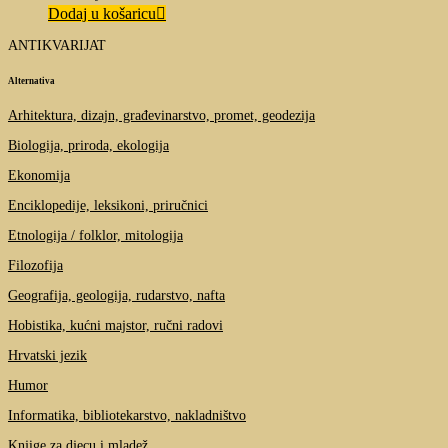
Dodaj u košaricu
ANTIKVARIJAT
Alternativa
Arhitektura, dizajn, građevinarstvo, promet, geodezija
Biologija, priroda, ekologija
Ekonomija
Enciklopedije, leksikoni, priručnici
Etnologija / folklor, mitologija
Filozofija
Geografija, geologija, rudarstvo, nafta
Hobistika, kućni majstor, ručni radovi
Hrvatski jezik
Humor
Informatika, bibliotekarstvo, nakladništvo
Knjige za djecu i mladež