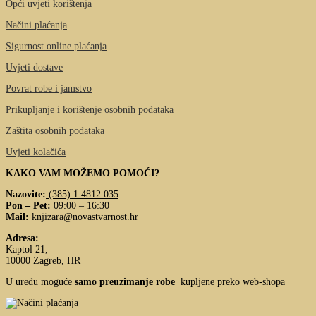
Opći uvjeti korištenja
Načini plaćanja
Sigurnost online plaćanja
Uvjeti dostave
Povrat robe i jamstvo
Prikupljanje i korištenje osobnih podataka
Zaštita osobnih podataka
Uvjeti kolačića
KAKO VAM MOŽEMO POMOĆI?
Nazovite:
(385) 1 4812 035
Pon – Pet:
09:00 – 16:30
Mail:
knjizara@novastvarnost.hr
Adresa:
Kaptol 21,
10000 Zagreb, HR
U uredu moguće
samo preuzimanje robe
kupljene preko web-shopa