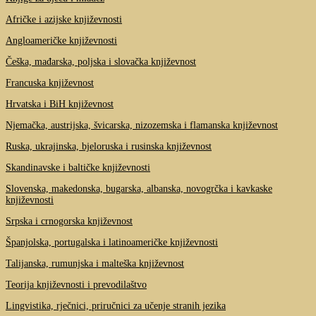
Afričke i azijske književnosti
Angloameričke književnosti
Češka, mađarska, poljska i slovačka književnost
Francuska književnost
Hrvatska i BiH književnost
Njemačka, austrijska, švicarska, nizozemska i flamanska književnost
Ruska, ukrajinska, bjeloruska i rusinska književnost
Skandinavske i baltičke književnosti
Slovenska, makedonska, bugarska, albanska, novogrčka i kavkaske
književnosti
Srpska i crnogorska književnost
Španjolska, portugalska i latinoameričke književnosti
Talijanska, rumunjska i malteška književnost
Teorija književnosti i prevodilaštvo
Lingvistika, rječnici, priručnici za učenje stranih jezika