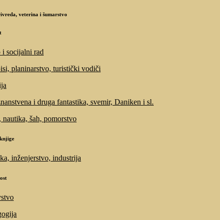
ivreda, veterina i šumarstvo
t
i socijalni rad
si, planinarstvo, turistički vodiči
ija
znanstvena i druga fantastika, svemir, Daniken i sl.
, nautika, šah, pomorstvo
knjige
ka, inženjerstvo, industrija
ost
stvo
ogija