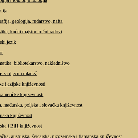
gija / folklor, mitologija
fija
afija, geologija, rudarstvo, nafta
tika, kućni majstor, ručni radovi
ski jezik
r
matika, bibliotekarstvo, nakladništvo
e za djecu i mladež
ke i azijske književnosti
američke književnosti
, mađarska, poljska i slovačka književnost
uska književnost
ska i BiH književnost
čka, austrijska, švicarska, nizozemska i flamanska književnost