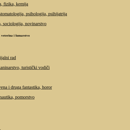
, fizika, kemija
tomatologija, psihologija, psihijatrija
a, sociologija, novinarstvo
 veterina i šumarstvo
ijalni rad
laninarstvo, turistički vodiči
ena i druga fantastika, horor
 nautika, pomorstvo