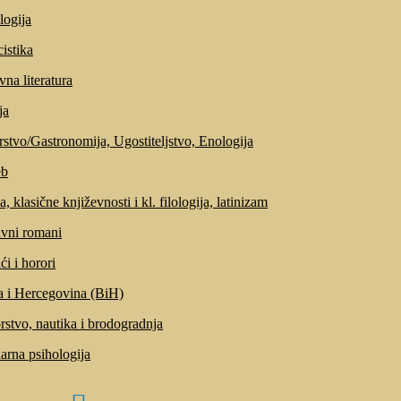
logija
cistika
vna literatura
ja
stvo/Gastronomija, Ugostiteljstvo, Enologija
eb
, klasične književnosti i kl. filologija, latinizam
vni romani
ći i horori
 i Hercegovina (BiH)
stvo, nautika i brodogradnja
arna psihologija