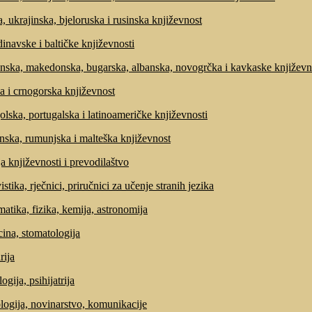
, ukrajinska, bjeloruska i rusinska književnost
inavske i baltičke književnosti
nska, makedonska, bugarska, albanska, novogrčka i kavkaske književn
a i crnogorska književnost
olska, portugalska i latinoameričke književnosti
anska, rumunjska i malteška književnost
ja književnosti i prevodilaštvo
stika, rječnici, priručnici za učenje stranih jezika
atika, fizika, kemija, astronomija
ina, stomatologija
rija
ogija, psihijatrija
ologija, novinarstvo, komunikacije