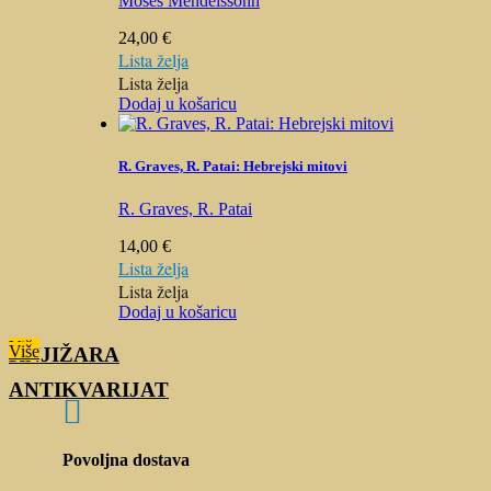
Moses Mendelssohn
24,00
€
Lista želja
Lista želja
Dodaj u košaricu
R. Graves, R. Patai: Hebrejski mitovi
R. Graves, R. Patai
14,00
€
Lista želja
Lista želja
Dodaj u košaricu
Više
Više
KNJIŽARA
ANTIKVARIJAT

Povoljna dostava