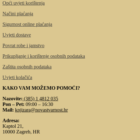
Opći uvjeti korištenja
Načini plaćanja
Sigurnost online plaćanja
Uvjeti dostave
Povrat robe i jamstvo
Prikupljanje i korištenje osobnih podataka
Zaštita osobnih podataka
Uvjeti kolačića
KAKO VAM MOŽEMO POMOĆI?
Nazovite:
(385) 1 4812 035
Pon – Pet:
09:00 – 16:30
Mail:
knjizara@novastvarnost.hr
Adresa:
Kaptol 21,
10000 Zagreb, HR