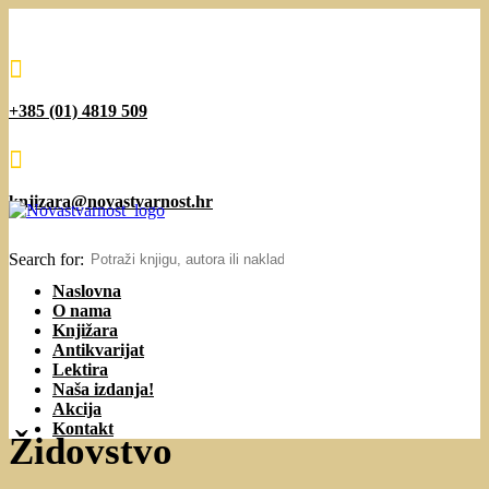

+385 (01) 4819 509

knjizara@novastvarnost.hr
Search for:
Naslovna
O nama
Knjižara
Antikvarijat
Lektira
Naša izdanja!
Akcija
Kontakt
Židovstvo