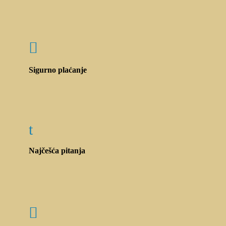

Sigurno plaćanje
t
Najčešća pitanja
