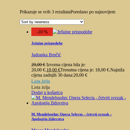
Prikazuje se svih 3 rezultata
Poredano po najnovijem
-10 %
Ješuine prispodobe
Jadranka Brnčić
20,00
€
Izvorna cijena bila je:
20,00 €.
18,00
€
Trenutna cijena je: 18,00 €.
Najniža
cijena zadnjih 30 dana:
20,00
€
Lista želja
Lista želja
Dodaj u košaricu
M. Mendelssohn: Opera Selecta – četvrti svezak –
Apologija židovstva