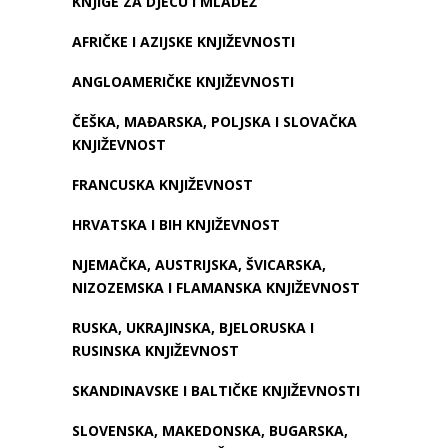
KNJIGE ZA DJECU I MLADEŽ
AFRIČKE I AZIJSKE KNJIŽEVNOSTI
ANGLOAMERIČKE KNJIŽEVNOSTI
ČEŠKA, MAĐARSKA, POLJSKA I SLOVAČKA
KNJIŽEVNOST
FRANCUSKA KNJIŽEVNOST
HRVATSKA I BIH KNJIŽEVNOST
NJEMAČKA, AUSTRIJSKA, ŠVICARSKA,
NIZOZEMSKA I FLAMANSKA KNJIŽEVNOST
RUSKA, UKRAJINSKA, BJELORUSKA I
RUSINSKA KNJIŽEVNOST
SKANDINAVSKE I BALTIČKE KNJIŽEVNOSTI
SLOVENSKA, MAKEDONSKA, BUGARSKA,