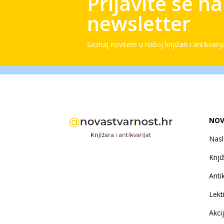
Prijavite se n
newsletter
Saznaj novitete u našoj knjižari i antikvarij
NOV
Nas
Knji
Antik
Lekt
Akci