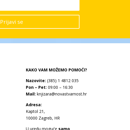
Prijavi se
KAKO VAM MOŽEMO POMOĆI?
Nazovite:
(385) 1 4812 035
Pon – Pet:
09:00 – 16:30
Mail:
knjizara@novastvarnost.hr
Adresa:
Kaptol 21,
10000 Zagreb, HR
U uredu moguće
samo