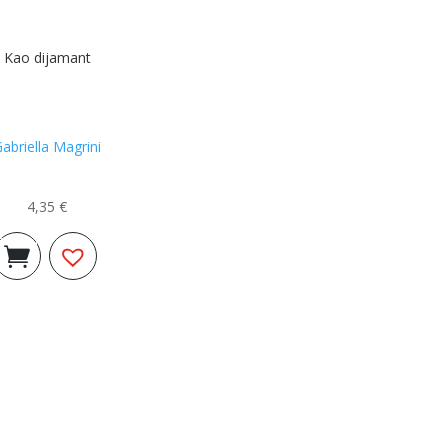
Kao dijamant
abriella Magrini
4,35
€
Dodaj u
košaricu