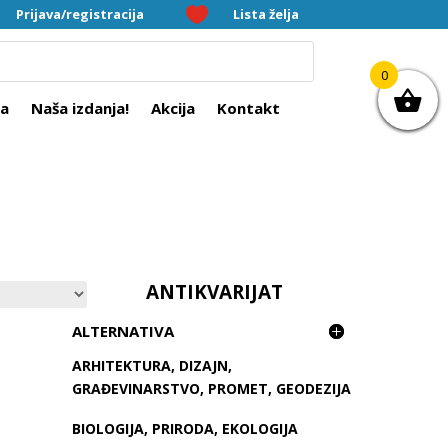


Prijava/registracija
Lista želja
0
ra
Naša izdanja!
Akcija
Kontakt
ANTIKVARIJAT
ALTERNATIVA
ARHITEKTURA, DIZAJN,
GRAĐEVINARSTVO, PROMET, GEODEZIJA
BIOLOGIJA, PRIRODA, EKOLOGIJA