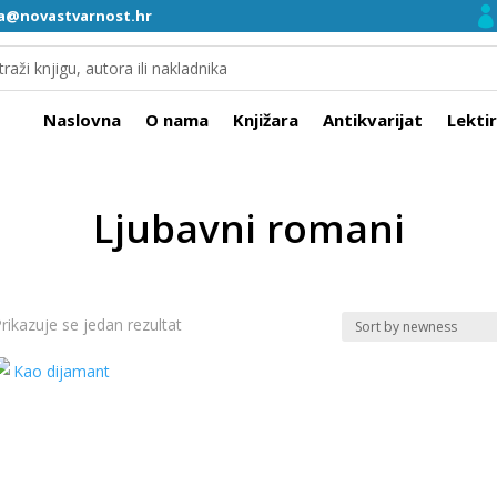
ra@novastvarnost.hr
Naslovna
O nama
Knjižara
Antikvarijat
Lekti
Ljubavni romani
rikazuje se jedan rezultat