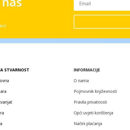
a naš
atu!
A STVARNOST
INFORMACIJE
lovna
O nama
žara
Pojmovnik književnosti
varijat
Pravila privatnosti
ira
Opći uvjeti korištenja
ja
Načini plaćanja