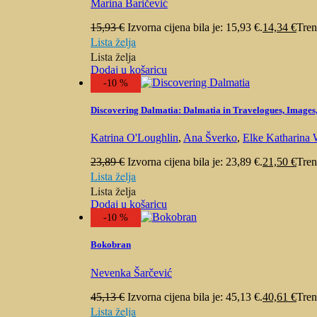
Marina Baričević
15,93
€
Izvorna cijena bila je: 15,93 €.
14,34
€
Tren
Lista želja
Lista želja
Dodaj u košaricu
-10 %
Discovering Dalmatia: Dalmatia in Travelogues, Images
Katrina O'Loughlin
,
Ana Šverko
,
Elke Katharina W
23,89
€
Izvorna cijena bila je: 23,89 €.
21,50
€
Tren
Lista želja
Lista želja
Dodaj u košaricu
-10 %
Bokobran
Nevenka Šarčević
45,13
€
Izvorna cijena bila je: 45,13 €.
40,61
€
Tren
Lista želja