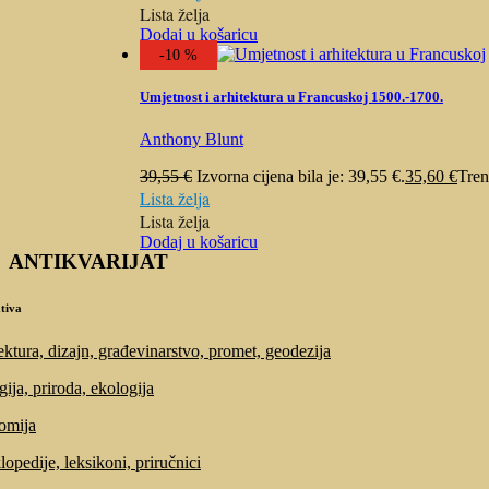
Lista želja
Dodaj u košaricu
-10 %
Umjetnost i arhitektura u Francuskoj 1500.-1700.
Anthony Blunt
39,55
€
Izvorna cijena bila je: 39,55 €.
35,60
€
Tren
Lista želja
Lista želja
Dodaj u košaricu
ANTIKVARIJAT
tiva
ektura, dizajn, građevinarstvo, promet, geodezija
gija, priroda, ekologija
omija
lopedije, leksikoni, priručnici