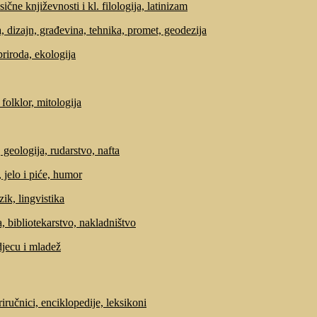
sične književnosti i kl. filologija, latinizam
, dizajn, građevina, tehnika, promet, geodezija
priroda, ekologija
 folklor, mitologija
 geologija, rudarstvo, nafta
 jelo i piće, humor
zik, lingvistika
, bibliotekarstvo, nakladništvo
djecu i mladež
riručnici, enciklopedije, leksikoni