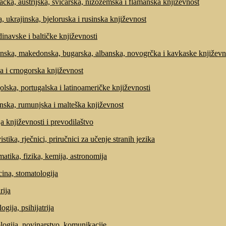
čka, austrijska, švicarska, nizozemska i flamanska književnost
, ukrajinska, bjeloruska i rusinska književnost
inavske i baltičke književnosti
nska, makedonska, bugarska, albanska, novogrčka i kavkaske književn
a i crnogorska književnost
olska, portugalska i latinoameričke književnosti
anska, rumunjska i malteška književnost
ja književnosti i prevodilaštvo
stika, rječnici, priručnici za učenje stranih jezika
atika, fizika, kemija, astronomija
ina, stomatologija
rija
ogija, psihijatrija
ologija, novinarstvo, komunikacije