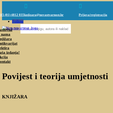



85 (01) 4812 035
knjizara@novastvarnost.hr
Prijava/registracija
Follow
Search for:
aslovna
 nama
njižara
ntikvarijat
ektira
aša izdanja!
kcija
ontakt
Povijest i teorija umjetnosti
KNJIŽARA