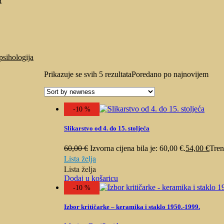
a
psihologija
Prikazuje se svih 5 rezultata
Poredano po najnovijem
-10 %
Slikarstvo od 4. do 15. stoljeća
60,00
€
Izvorna cijena bila je: 60,00 €.
54,00
€
Tren
Lista želja
Lista želja
Dodaj u košaricu
-10 %
Izbor kritičarke – keramika i staklo 1950.-1999.