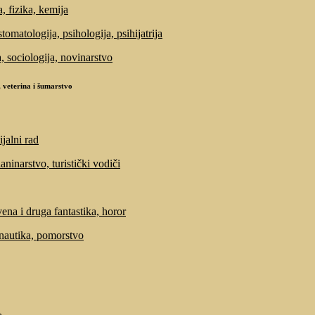
, fizika, kemija
tomatologija, psihologija, psihijatrija
a, sociologija, novinarstvo
 veterina i šumarstvo
ijalni rad
laninarstvo, turistički vodiči
ena i druga fantastika, horor
 nautika, pomorstvo