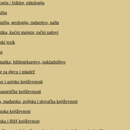
gija / folklor, mitologija
fija
afija, geologija, rudarstvo, nafta
tika, kućni majstor, ručni radovi
ski jezik
r
matika, bibliotekarstvo, nakladništvo
e za djecu i mladež
ke i azijske književnosti
američke književnosti
, mađarska, poljska i slovačka književnost
uska književnost
ska i BiH književnost