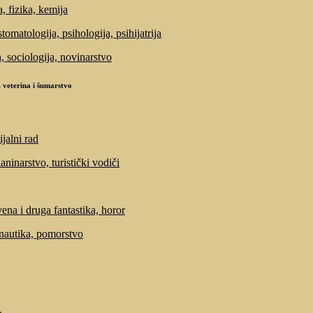
, fizika, kemija
tomatologija, psihologija, psihijatrija
a, sociologija, novinarstvo
 veterina i šumarstvo
ijalni rad
laninarstvo, turistički vodiči
ena i druga fantastika, horor
 nautika, pomorstvo