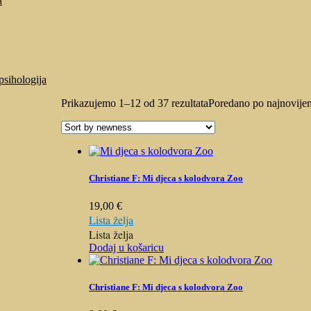
a
psihologija
Prikazujemo 1–12 od 37 rezultata
Poredano po najnovije
Christiane F: Mi djeca s kolodvora Zoo
19,00
€
Lista želja
Lista želja
Dodaj u košaricu
Christiane F: Mi djeca s kolodvora Zoo