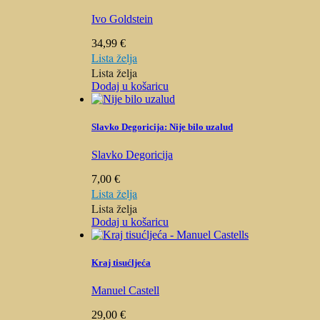
Ivo Goldstein
34,99
€
Lista želja
Lista želja
Dodaj u košaricu
Slavko Degoricija: Nije bilo uzalud
Slavko Degoricija
7,00
€
Lista želja
Lista želja
Dodaj u košaricu
Kraj tisućljeća
Manuel Castell
29,00
€