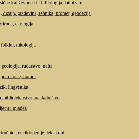
sične književnosti i kl. filologija, latinizam
, dizajn, građevina, tehnika, promet, geodezija
priroda, ekologija
 folklor, mitologija
 geologija, rudarstvo, nafta
 jelo i piće, humor
zik, lingvistika
, bibliotekarstvo, nakladništvo
djecu i mladež
riručnici, enciklopedije, leksikoni