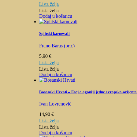
Lista želja
Lista želja
Dodaj u košaricu
Splitski karnevali
Frano Baras (prir.)
5,90
€
Lista želja
Lista želja
Dodaj u košaricu
Bosanski Hrvati – Esej o agoniji jedne evropsko-orijent
Ivan Lovrenović
14,90
€
Lista želja
Lista želja
Dodaj u košaricu