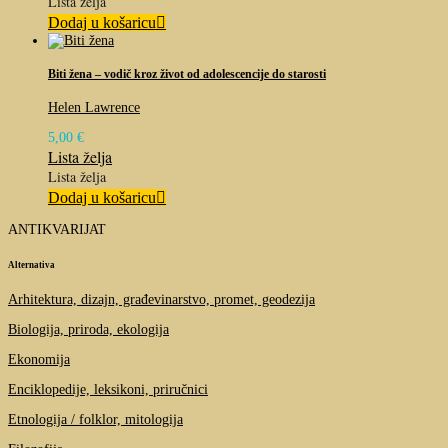
Lista želja
Dodaj u košaricu
Biti žena – vodič kroz život od adolescencije do starosti
Helen Lawrence
5,00
€
Lista želja
Lista želja
Dodaj u košaricu
ANTIKVARIJAT
Alternativa
Arhitektura, dizajn, građevinarstvo, promet, geodezija
Biologija, priroda, ekologija
Ekonomija
Enciklopedije, leksikoni, priručnici
Etnologija / folklor, mitologija