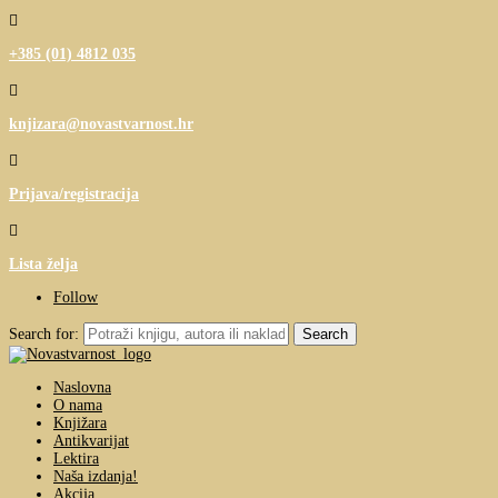

+385 (01) 4812 035

knjizara@novastvarnost.hr

Prijava/registracija

Lista želja
Follow
Search for:
Naslovna
O nama
Knjižara
Antikvarijat
Lektira
Naša izdanja!
Akcija