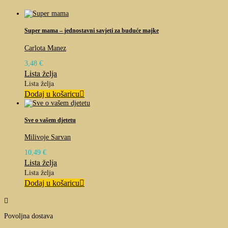
Super mama – jednostavni savjeti za buduće majke
Carlota Manez
3,48
€
Lista želja
Lista želja
Dodaj u košaricu
Sve o vašem djetetu
Milivoje Sarvan
10,49
€
Lista želja
Lista želja
Dodaj u košaricu

Povoljna dostava