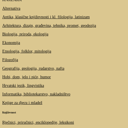
Alternativa
Antika, klasične književnosti i kl. filologija, latinizam
Arhitektura, dizajn, građevina, tehnika, promet, geodezija
Biologija, priroda, ekologija
Ekonomija
Etnologija, folklor, mitologija
Filozofija
Geografija, geologija, rudarstvo, nafta
Hobi, dom, jelo i piće, humor
Hrvatski jezik, lingvistika
Informatika, bibliotekarstvo, nakladništvo
Knjige za djecu i mladež
Književnost
Rječnici, priručnici, enciklopedije, leksikoni