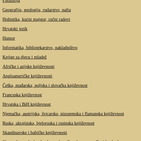
Filozofija
Geografija, geologija, rudarstvo, nafta
Hobistika, kućni majstor, ručni radovi
Hrvatski jezik
Humor
Informatika, bibliotekarstvo, nakladništvo
Knjige za djecu i mladež
Afričke i azijske književnosti
Angloameričke književnosti
Češka, mađarska, poljska i slovačka književnost
Francuska književnost
Hrvatska i BiH književnost
Njemačka, austrijska, švicarska, nizozemska i flamanska književnost
Ruska, ukrajinska, bjeloruska i rusinska književnost
Skandinavske i baltičke književnosti