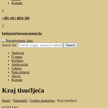
Kontakt

+385 (01) 4819 509

knjizara@novastvarnost.hr
Search for:
Naslovna
O nama
Knjižara
Antikvarijat
Lektira
Naša izdanja!
Akcija
Kontakt
Kraj tisućljeća
Home
/
Nakladnik
/
Golden marketing
/
Kraj tisućljeća
KNJIŽARA