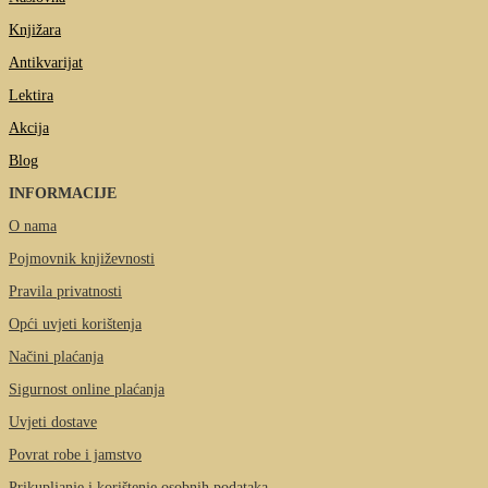
Knjižara
Antikvarijat
Lektira
Akcija
Blog
INFORMACIJE
O nama
Pojmovnik književnosti
Pravila privatnosti
Opći uvjeti korištenja
Načini plaćanja
Sigurnost online plaćanja
Uvjeti dostave
Povrat robe i jamstvo
Prikupljanje i korištenje osobnih podataka