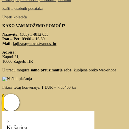
Zaštita osobnih podataka
Uvjeti kolačića
KAKO VAM MOŽEMO POMOĆI?
Nazovite:
(385) 1 4812 035
Pon – Pet:
09:00 – 16:30
Mail:
knjizara@novastvarnost.hr
Adresa:
Kaptol 21,
10000 Zagreb, HR
U uredu moguće
samo preuzimanje robe
kupljene preko web-shopa
Fiksni tečaj konverzije: 1 EUR = 7,53450 kn
0
0
Košarica