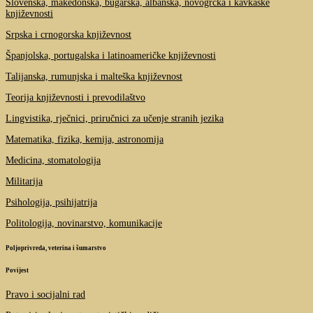
Slovenska, makedonska, bugarska, albanska, novogrčka i kavkaske
književnosti
Srpska i crnogorska književnost
Španjolska, portugalska i latinoameričke književnosti
Talijanska, rumunjska i malteška književnost
Teorija književnosti i prevodilaštvo
Lingvistika, rječnici, priručnici za učenje stranih jezika
Matematika, fizika, kemija, astronomija
Medicina, stomatologija
Militarija
Psihologija, psihijatrija
Politologija, novinarstvo, komunikacije
Poljoprivreda, veterina i šumarstvo
Povijest
Pravo i socijalni rad