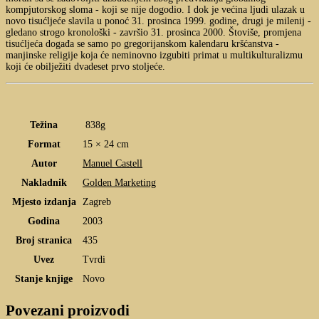
kompjutorskog sloma - koji se nije dogodio. I dok je većina ljudi ulazak u
novo tisućljeće slavila u ponoć 31. prosinca 1999. godine, drugi je milenij -
gledano strogo kronološki - završio 31. prosinca 2000. Štoviše, promjena
tisućljeća događa se samo po gregorijanskom kalendaru kršćanstva -
manjinske religije koja će neminovno izgubiti primat u multikulturalizmu
koji će obilježiti dvadeset prvo stoljeće.
Težina
838g
Format
15 × 24 cm
Autor
Manuel Castell
Nakladnik
Golden Marketing
Mjesto izdanja
Zagreb
Godina
2003
Broj stranica
435
Uvez
Tvrdi
Stanje knjige
Novo
Povezani proizvodi