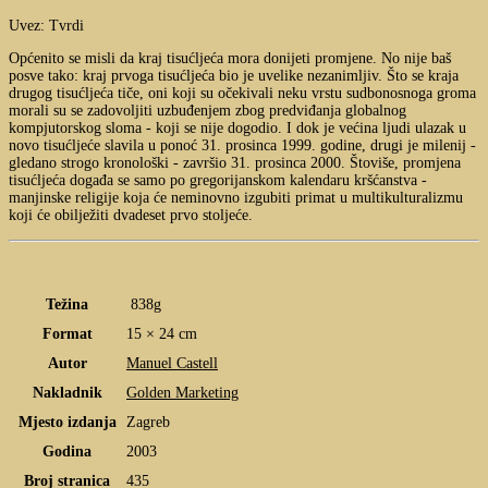
Uvez: Tvrdi
Općenito se misli da kraj tisućljeća mora donijeti promjene. No nije baš
posve tako: kraj prvoga tisućljeća bio je uvelike nezanimljiv. Što se kraja
drugog tisućljeća tiče, oni koji su očekivali neku vrstu sudbonosnoga groma
morali su se zadovoljiti uzbuđenjem zbog predviđanja globalnog
kompjutorskog sloma - koji se nije dogodio. I dok je većina ljudi ulazak u
novo tisućljeće slavila u ponoć 31. prosinca 1999. godine, drugi je milenij -
gledano strogo kronološki - završio 31. prosinca 2000. Štoviše, promjena
tisućljeća događa se samo po gregorijanskom kalendaru kršćanstva -
manjinske religije koja će neminovno izgubiti primat u multikulturalizmu
koji će obilježiti dvadeset prvo stoljeće.
Težina
838g
Format
15 × 24 cm
Autor
Manuel Castell
Nakladnik
Golden Marketing
Mjesto izdanja
Zagreb
Godina
2003
Broj stranica
435