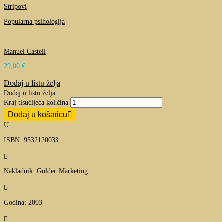
Stripovi
Popularna psihologija
Manuel Castell
29,00
€
Dodaj u listu želja
Dodaj u listu želja
Kraj tisućljeća količina
Dodaj u košaricu
U
ISBN: 9532120033

Nakladnik:
Golden Marketing

Godina: 2003
