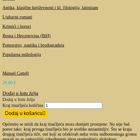
Antika, klasične književnosti i kl. filologija, latinizam
Ljubavni romani
Krimići i horori
Bosna i Hercegovina (BiH)
Pomorstvo, nautika i brodogradnja
Popularna psihologija
Manuel Castell
29,00
€
Dodaj u listu želja
Dodaj u listu želja
Kraj tisućljeća količina
Dodaj u košaricu
Općenito se misli da kraj tisućljeća mora donijeti promjene. No nije baš
posve tako: kraj prvoga tisućljeća bio je uvelike nezanimljiv. Što se kraja
drugog tisućljeća tiče, oni koji su očekivali neku vrstu sudbonosnoga groma
morali su se zadovoljiti uzbuđenjem zbog predviđanja globalnog