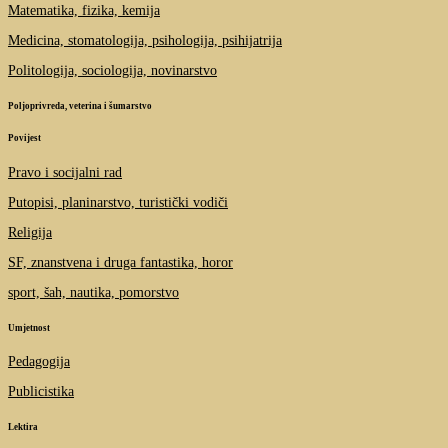
Matematika, fizika, kemija
Medicina, stomatologija, psihologija, psihijatrija
Politologija, sociologija, novinarstvo
Poljoprivreda, veterina i šumarstvo
Povijest
Pravo i socijalni rad
Putopisi, planinarstvo, turistički vodiči
Religija
SF, znanstvena i druga fantastika, horor
sport, šah, nautika, pomorstvo
Umjetnost
Pedagogija
Publicistika
Lektira