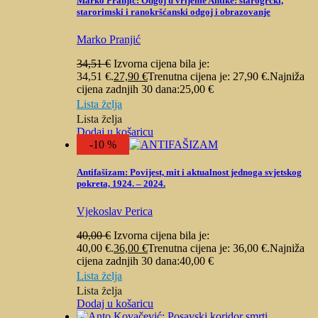
Marko Pranjić: Odgoj u vrijeme Antike: starogrčki,
starorimski i ranokršćanski odgoj i obrazovanje
Marko Pranjić
34,51
€
Izvorna cijena bila je:
34,51 €.
27,90
€
Trenutna cijena je: 27,90 €.
Najniža
cijena zadnjih 30 dana:
25,00
€
Lista želja
Lista želja
Dodaj u košaricu
-10 %
Antifašizam: Povijest, mit i aktualnost jednoga svjetskog
pokreta, 1924. – 2024.
Vjekoslav Perica
40,00
€
Izvorna cijena bila je:
40,00 €.
36,00
€
Trenutna cijena je: 36,00 €.
Najniža
cijena zadnjih 30 dana:
40,00
€
Lista želja
Lista želja
Dodaj u košaricu