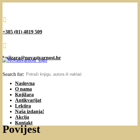

+385 (01) 4819 509

knjizara@novastvarnost.hr
Search for:
Naslovna
O nama
Knjižara
Antikvarijat
Lektira
Naša izdanja!
Akcija
Kontakt
Povijest