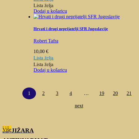
Lista želja
Dodaj u košaricu
Hrvati i drugi neprijatelji SFR Jugoslavije
Robert Tafra
10,00
€
Lista želja
Lista želja
Dodaj u košaricu
1
2
3
4
…
19
20
21
next
Više
Više
KNJIŽARA