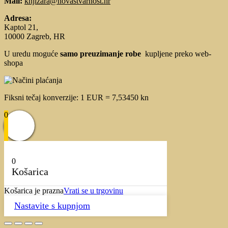
Mail:
knjizara@novastvarnost.hr
Adresa:
Kaptol 21,
10000 Zagreb, HR
U uredu moguće
samo preuzimanje robe
kupljene preko web-
shopa
Fiksni tečaj konverzije: 1 EUR = 7,53450 kn
0
0
Košarica
Košarica je prazna
Vrati se u trgovinu
Nastavite s kupnjom