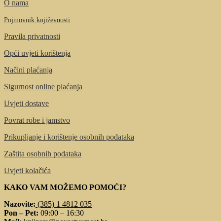
O nama
Pojmovnik književnosti
Pravila privatnosti
Opći uvjeti korištenja
Načini plaćanja
Sigurnost online plaćanja
Uvjeti dostave
Povrat robe i jamstvo
Prikupljanje i korištenje osobnih podataka
Zaštita osobnih podataka
Uvjeti kolačića
KAKO VAM MOŽEMO POMOĆI?
Nazovite:
(385) 1 4812 035
Pon – Pet:
09:00 – 16:30