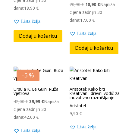
cijena zadnjih 30
Izvorna
Trenutna
20,90
€
18,90
€
Najniža
bila
je:
dana:
18,90
€
cijena
cijena
cijena zadnjih 30
je:
17,90 €.
bila
je:
dana:
17,00
€
Lista želja
18,90 €.
je:
18,90 €.
Lista želja
20,90 €.
Dodaj u košaricu
Dodaj u košaricu
-5 %
Ursula K. Le Guin: Ruža
Aristotel: Kako biti
vjetrova
kreativan : drevni vodič za
inovativno razmišljanje
Izvorna
Trenutna
42,00
€
39,99
€
Najniža
Aristotel
cijena
cijena
cijena zadnjih 30
9,90
€
bila
je:
dana:
42,00
€
je:
39,99 €.
Lista želja
Lista želja
42,00 €.