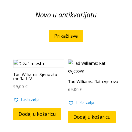
Novo u antikvarijatu
Prikaži sve
Tad Williams: Sjenovita
međa I-IV
Tad Williams: Rat cvjetova
99,00
€
69,00
€
Lista želja
Lista želja
Dodaj u košaricu
Dodaj u košaricu