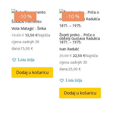
-10 %
-10 %
Šokački memento
Viola Matagić - Šinka
Izvorna
Trenutna
Živjeti preko… Priča o
15,00
€
13,50
€
Najniža
obitelji Gustava Radulića
cijena
cijena
cijena zadnjih 30
1871. – 1975.
bila
je:
dana:
15,00
€
Ivan Radulić
je:
13,50 €.
Izvorna
Trenutna
25,00
€
22,50
€
Najniža
Lista želja
15,00 €.
cijena
cijena
cijena zadnjih 30
bila
je:
dana:
25,00
€
Dodaj u košaricu
je:
22,50 €.
Lista želja
25,00 €.
Dodaj u košaricu