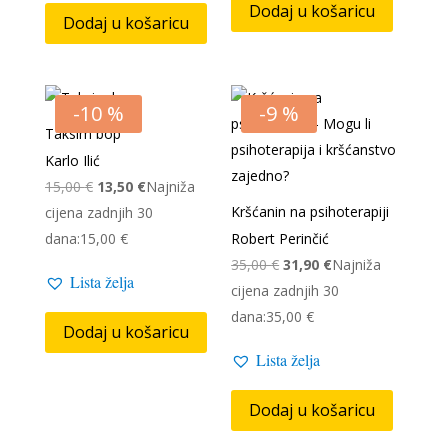
Dodaj u košaricu
Dodaj u košaricu
-10 %
-9 %
Taksim bop
Karlo Ilić
Izvorna
Trenutna
15,00
€
13,50
€
Najniža
cijena
cijena
Kršćanin na psihoterapiji
cijena zadnjih 30
bila
je:
dana:
15,00
€
Robert Perinčić
je:
13,50 €.
Izvorna
Trenutna
35,00
€
31,90
€
Najniža
Lista želja
15,00 €.
cijena
cijena
cijena zadnjih 30
bila
je:
dana:
35,00
€
Dodaj u košaricu
je:
31,90 €.
Lista želja
35,00 €.
Dodaj u košaricu