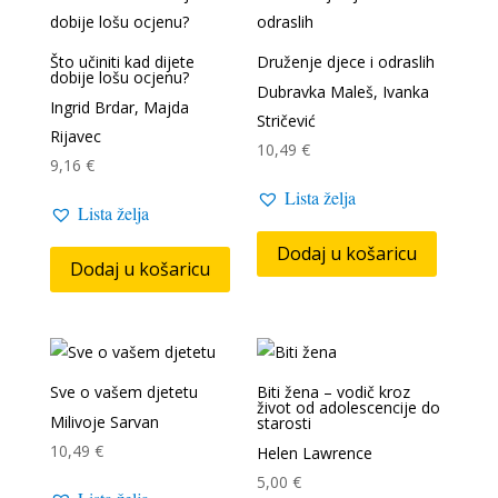
Što učiniti kad dijete
Druženje djece i odraslih
dobije lošu ocjenu?
Dubravka Maleš, Ivanka
Ingrid Brdar, Majda
Stričević
Rijavec
10,49
€
9,16
€
Lista želja
Lista želja
Dodaj u košaricu
Dodaj u košaricu
Sve o vašem djetetu
Biti žena – vodič kroz
život od adolescencije do
Milivoje Sarvan
starosti
10,49
€
Helen Lawrence
5,00
€