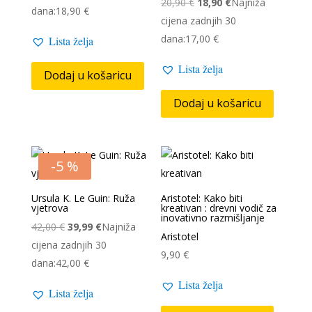
Izvorna
Trenutna
20,90
€
18,90
€
Najniža
bila
je:
dana:
18,90
€
cijena
cijena
cijena zadnjih 30
je:
17,90 €.
bila
je:
dana:
17,00
€
Lista želja
18,90 €.
je:
18,90 €.
Lista želja
20,90 €.
Dodaj u košaricu
Dodaj u košaricu
-5 %
Ursula K. Le Guin: Ruža
Aristotel: Kako biti
vjetrova
kreativan : drevni vodič za
inovativno razmišljanje
Izvorna
Trenutna
42,00
€
39,99
€
Najniža
Aristotel
cijena
cijena
cijena zadnjih 30
9,90
€
bila
je:
dana:
42,00
€
je:
39,99 €.
Lista želja
Lista želja
42,00 €.