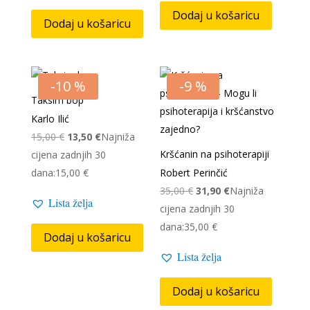
Dodaj u košaricu
Dodaj u košaricu
-10 %
-9 %
Taksim bop
Karlo Ilić
Izvorna
Trenutna
15,00
€
13,50
€
Najniža
cijena
cijena
Kršćanin na psihoterapiji
cijena zadnjih 30
bila
je:
dana:
15,00
€
Robert Perinčić
je:
13,50 €.
Izvorna
Trenutna
35,00
€
31,90
€
Najniža
Lista želja
15,00 €.
cijena
cijena
cijena zadnjih 30
bila
je:
dana:
35,00
€
Dodaj u košaricu
je:
31,90 €.
Lista želja
35,00 €.
Dodaj u košaricu