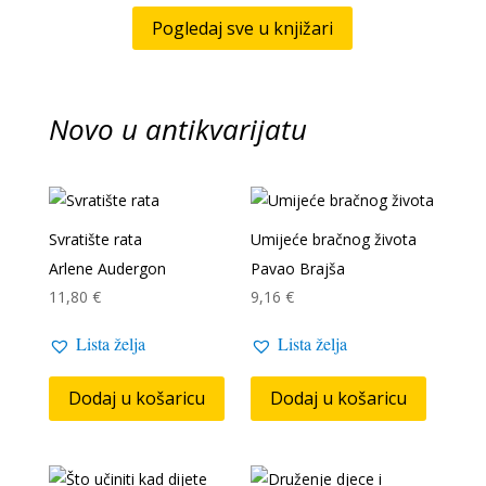
Pogledaj sve u knjižari
Novo u antikvarijatu
Svratište rata
Umijeće bračnog života
Arlene Audergon
Pavao Brajša
11,80
€
9,16
€
Lista želja
Lista želja
Dodaj u košaricu
Dodaj u košaricu