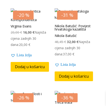
-20 %
-31 %
Korespondentica
Nikola Batušić: Povijest
Virginia Evans
hrvatskoga kazališta
Izvorna
Trenutna
20,00
€
16,00
€
Najniža
Nikola Batušić
cijena
cijena
cijena zadnjih 30
Izvorna
Trenutna
46,45
€
32,00
€
Najniža
bila
je:
dana:
20,00
€
cijena
cijena
cijena zadnjih 30
je:
16,00 €.
bila
je:
dana:
37,00
€
Lista želja
20,00 €.
je:
32,00 €.
Lista želja
46,45 €.
Dodaj u košaricu
Dodaj u košaricu
-26 %
-36 %
Treća vrata