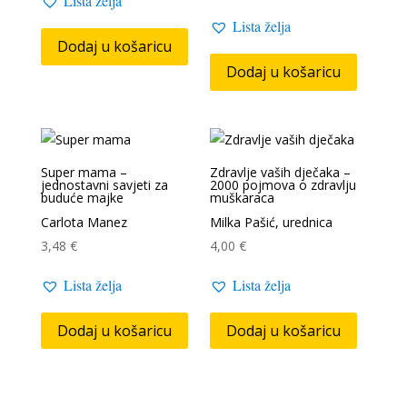
Lista želja
Lista želja
Dodaj u košaricu
Dodaj u košaricu
Super mama –
Zdravlje vaših dječaka –
jednostavni savjeti za
2000 pojmova o zdravlju
buduće majke
muškaraca
Carlota Manez
Milka Pašić, urednica
3,48
€
4,00
€
Lista želja
Lista želja
Dodaj u košaricu
Dodaj u košaricu