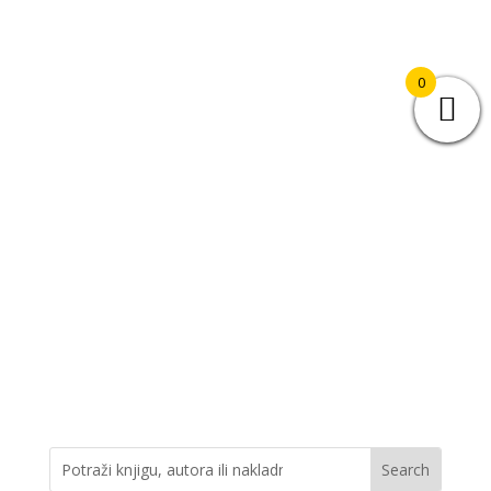
0
+385 (01) 4812 035
knjizara@novastvarnost.hr
Prijava/registracija
Lista želja