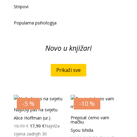
Stripovi
Popularna psihologija
Novo u knjižari
Prikaži sve
-5 %
-10 %
Najbolji pas na svijetu
Prepisat ćemo vam
Alice Hoffman (ur.)
mačku
Izvorna
Trenutna
18,90
€
17,90
€
Najniža
Syou Ishida
cijena
cijena
cijena zadnjih 30