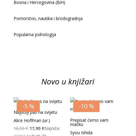
Bosna i Hercegovina (BiH)
Pomorstvo, nautika i brodogradnja
Popularna psihologija
Novo u knjižari
-5 %
-10 %
Najbolji pas na svijetu
Prepisat ćemo vam
Alice Hoffman (ur.)
mačku
Izvorna
Trenutna
18,90
€
17,90
€
Najniža
Syou Ishida
cijena
cijena