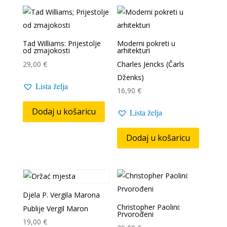
Tad Williams: Prijestolje
Moderni pokreti u
od zmajokosti
arhitekturi
29,00
€
Charles Jencks (Čarls
Dženks)
Lista želja
16,90
€
Dodaj u košaricu
Lista želja
Dodaj u košaricu
Djela P. Vergila Marona
Christopher Paolini:
Publije Vergil Maron
Prvorođeni
19,00
€