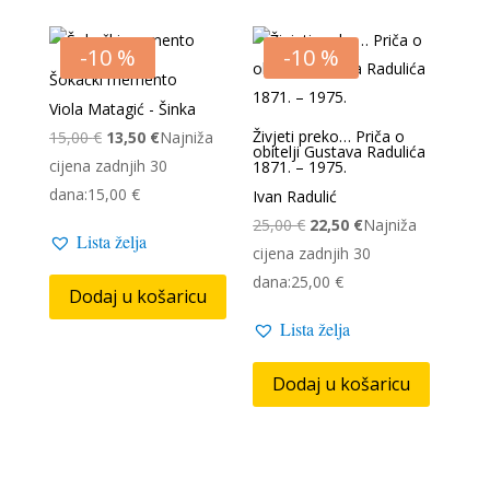
-10 %
-10 %
Šokački memento
Viola Matagić - Šinka
Izvorna
Trenutna
Živjeti preko… Priča o
15,00
€
13,50
€
Najniža
obitelji Gustava Radulića
cijena
cijena
cijena zadnjih 30
1871. – 1975.
bila
je:
dana:
15,00
€
Ivan Radulić
je:
13,50 €.
Izvorna
Trenutna
25,00
€
22,50
€
Najniža
Lista želja
15,00 €.
cijena
cijena
cijena zadnjih 30
bila
je:
dana:
25,00
€
Dodaj u košaricu
je:
22,50 €.
Lista želja
25,00 €.
Dodaj u košaricu