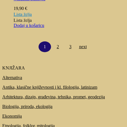
19,90
€
Lista želja
Lista želja
Dodaj u košaricu
1
2
3
next
KNJIŽARA
Alternativa
Antika, klasične književnosti i kl. filologija, latinizam
Arhitektura, dizajn, građevina, tehnika, promet, geodezija
Biologija, priroda, ekologija
Ekonomija
Etnologija, folklor, mitologija