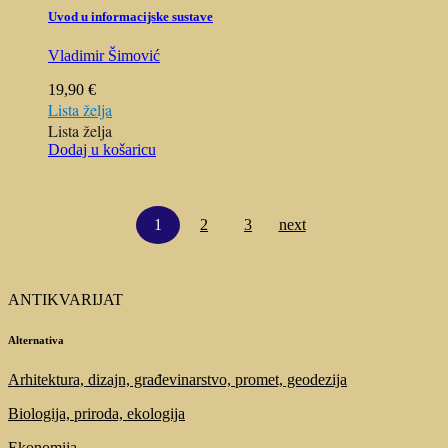
Uvod u informacijske sustave
Vladimir Šimović
19,90
€
Lista želja
Lista želja
Dodaj u košaricu
1
2
3
next
ANTIKVARIJAT
Alternativa
Arhitektura, dizajn, građevinarstvo, promet, geodezija
Biologija, priroda, ekologija
Ekonomija