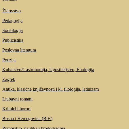
Židovstvo
Pedagogija
Sociologija
Publicistika
Poslovna literatura
Poezija
Kuharstvo/Gastronomija, Ugostiteljstvo, Enologija
Zagreb
Antika, klasične književnosti i kl. filologija, latinizam
Ljubavni romani
Krimići i horori
Bosna i Hercegovina (BiH)
Pomorstvo, nautika i brodogradnja