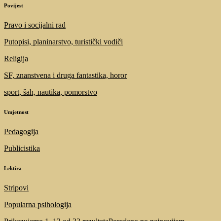
Povijest
Pravo i socijalni rad
Putopisi, planinarstvo, turistički vodiči
Religija
SF, znanstvena i druga fantastika, horor
sport, šah, nautika, pomorstvo
Umjetnost
Pedagogija
Publicistika
Lektira
Stripovi
Popularna psihologija