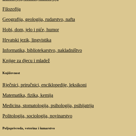
Filozofija
Geografija, geologija, rudarstvo, nafta
Hobi, dom, jelo i piće, humor
Hrvatski jezik, lingvistika
Informatika, bibliotekarstvo, nakladništvo
Knjige za djecu i mladež
Književnost
Rječnici, priručnici, enciklopedije, leksikoni
Matematika, fizika, kemija
Medicina, stomatologija, psihologija, psihijatrija
Politologija, sociologija, novinarstvo
Poljoprivreda, veterina i šumarstvo