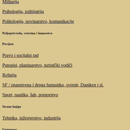
Militarija
Psihologija, psihijatrija
Politologija, novinarstvo, komunikacije
Poljoprivreda, veterina i šumarstvo
Povijest
Pravo i socijalni rad
Putopisi, planinarstvo, turistički vodiči
Religija
SF / znanstvena i druga fantastika, svemir, Daniken i sl.
Sport, nautika, šah, pomorstvo
Strane knjige
Tehnika, inženjerstvo, industrija
Umjetnost