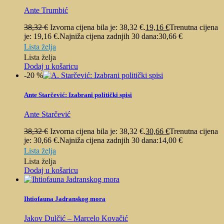
Ante Trumbić
38,32
€
Izvorna cijena bila je: 38,32 €.
19,16
€
Trenutna cijena
je: 19,16 €.
Najniža cijena zadnjih 30 dana:
30,66
€
Lista želja
Lista želja
Dodaj u košaricu
-20 %
Ante Starčević: Izabrani politički spisi
Ante Starčević
38,32
€
Izvorna cijena bila je: 38,32 €.
30,66
€
Trenutna cijena
je: 30,66 €.
Najniža cijena zadnjih 30 dana:
14,00
€
Lista želja
Lista želja
Dodaj u košaricu
Ihtiofauna Jadranskog mora
Jakov Dulčić – Marcelo Kovačić