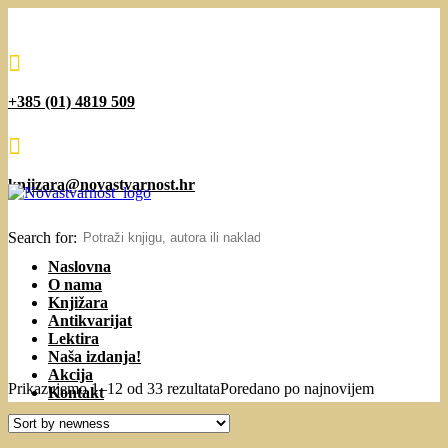

+385 (01) 4819 509

knjizara@novastvarnost.hr
Search for:
Naslovna
O nama
Knjižara
Antikvarijat
Lektira
Naša izdanja!
Akcija
Prikazujemo 1–12 od 33 rezultata
Poredano po najnovijem
Kontakt