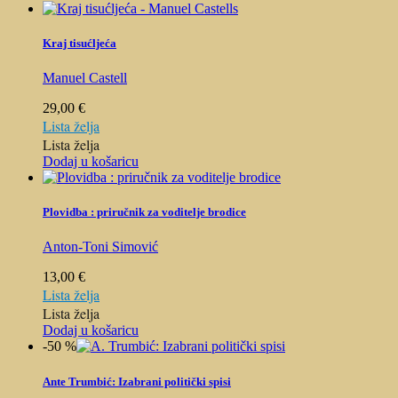
Kraj tisućljeća
Manuel Castell
29,00
€
Lista želja
Lista želja
Dodaj u košaricu
Plovidba : priručnik za voditelje brodice
Anton-Toni Simović
13,00
€
Lista želja
Lista želja
Dodaj u košaricu
-50 %
Ante Trumbić: Izabrani politički spisi