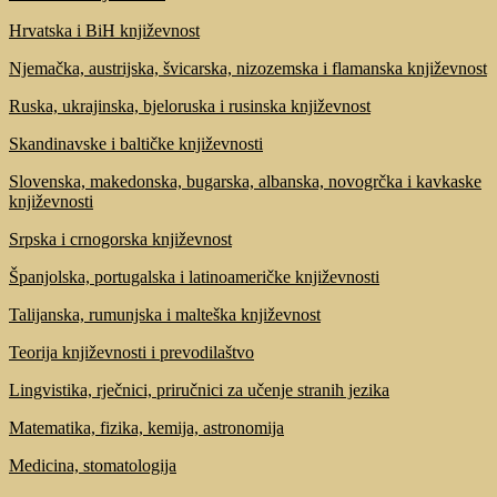
Hrvatska i BiH književnost
Njemačka, austrijska, švicarska, nizozemska i flamanska književnost
Ruska, ukrajinska, bjeloruska i rusinska književnost
Skandinavske i baltičke književnosti
Slovenska, makedonska, bugarska, albanska, novogrčka i kavkaske
književnosti
Srpska i crnogorska književnost
Španjolska, portugalska i latinoameričke književnosti
Talijanska, rumunjska i malteška književnost
Teorija književnosti i prevodilaštvo
Lingvistika, rječnici, priručnici za učenje stranih jezika
Matematika, fizika, kemija, astronomija
Medicina, stomatologija