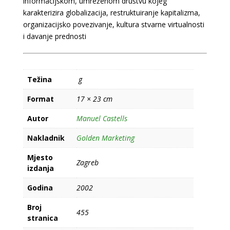
informacijskom, umreženom društvu kojeg
karakterizira globalizacija, restruktuiranje kapitalizma,
organizacijsko povezivanje, kultura stvarne virtualnosti
i davanje prednosti
Težina
g
Format
17 × 23 cm
Autor
Manuel Castells
Nakladnik
Golden Marketing
Mjesto
Zagreb
izdanja
Godina
2002
Broj
455
stranica