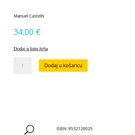
Manuel Castells
34,00
€
Dodaj u listu želja
Moć
Dodaj u košaricu
identiteta
količina
U
ISBN: 9532120025