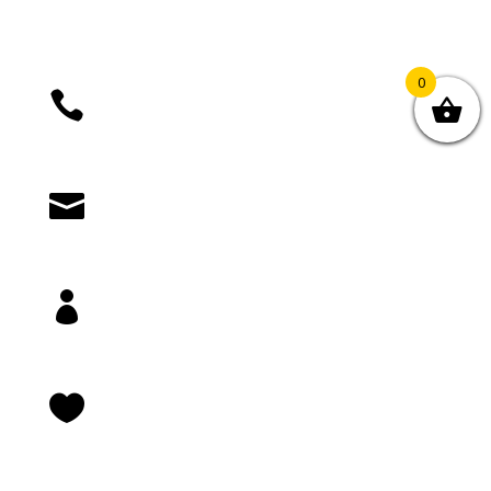
0

+385 (01) 4812 035

knjizara@novastvarnost.hr

Prijava/registracija

Lista želja