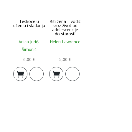
Teškoće u
Biti žena – vodič
učenju i vladanju
kroz život od
adolescencije
do starosti
Anica Jurić-
Helen Lawrence
Šimunić
6,00
€
5,00
€
Dodaj u
Dodaj u
košaricu
košaricu