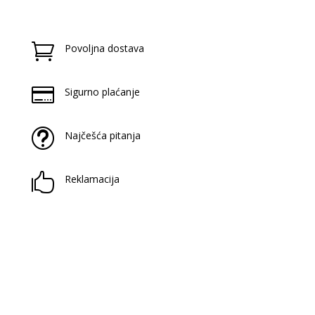

Povoljna dostava

Sigurno plaćanje
t
Najčešća pitanja

Reklamacija