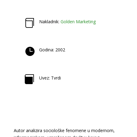

Nakladnik:
Golden Marketing

Godina: 2002

Uvez: Tvrdi
Autor analizira sociološke fenomene u modernom,