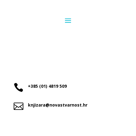

+385 (01) 4819 509

knjizara@novastvarnost.hr