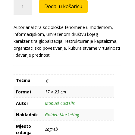
Moć
Dodaj u košaricu
identiteta
količina
Autor analizira sociološke fenomene u modernom,
informacijskom, umreženom društvu kojeg
karakterizira globalizacija, restruktuiranje kapitalizma,
organizacijsko povezivanje, kultura stvarne virtualnosti
i davanje prednosti
Težina
g
Format
17 × 23 cm
Autor
Manuel Castells
Nakladnik
Golden Marketing
Mjesto
Zagreb
izdanja