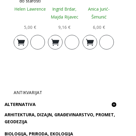
do starosti
Helen Lawrence
Ingrid Brdar,
Anica Jurić-
Majda Rijavec
Šimunić
5,00
€
9,16
€
6,00
€
Dodaj u
Dodaj u
Dodaj u
košaricu
košaricu
košaricu
ANTIKVARIJAT
ALTERNATIVA
ARHITEKTURA, DIZAJN, GRAĐEVINARSTVO, PROMET,
GEODEZIJA
BIOLOGIJA, PRIRODA, EKOLOGIJA