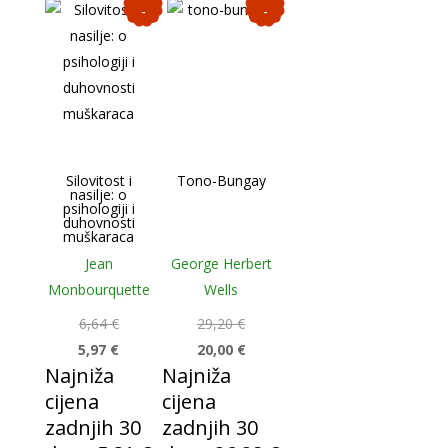
-
-
1
3
0
2
%
%
Silovitost i
Tono-Bungay
nasilje: o
psihologiji i
duhovnosti
muškaraca
Jean
George Herbert
Monbourquette
Wells
6,64
€
29,20
€
5,97
€
20,00
€
Najniža
Najniža
cijena
cijena
zadnjih 30
zadnjih 30