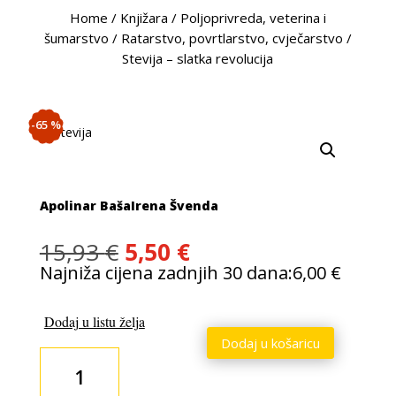
Home
/
Knjižara
/
Poljoprivreda, veterina i
šumarstvo
/
Ratarstvo, povrtlarstvo, cvječarstvo
/
Stevija – slatka revolucija
-65 %
Apolinar Baša
Irena Švenda
Izvorna
Trenutna
15,93
€
5,50
€
cijena
cijena
Najniža cijena zadnjih 30 dana:
6,00
€
bila
je:
je:
5,50 €.
Dodaj u listu želja
15,93 €.
Dodaj u košaricu
Stevija
-