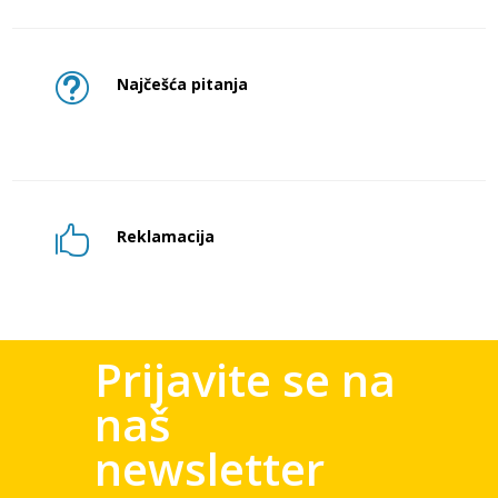
t
Najčešća pitanja

Reklamacija
Prijavite se na
naš
newsletter