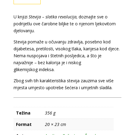
slatka
revolucija
količina
U knjizi
Stevija – slatka revolucija,
doznajte sve o
podrijetlu ove čarobne biljke te o njenom ljekovitom
djelovanju.
Stevija pomaže u očuvanju zdravlja, posebno kod
dijabetesa, pretilosti, visokog tlaka, karijesa kod djece.
Nema nuspojava i štetnih posljedica, a što je
najvažnije – bez kalorija je i niskog
glikemijskog indeksa.
Zbog svih tih karakteristika stevija zauzima sve više
mjesta umjesto upotrebe šećera i umjetnih sladila.
Težina
356 g
Format
20 × 23 cm