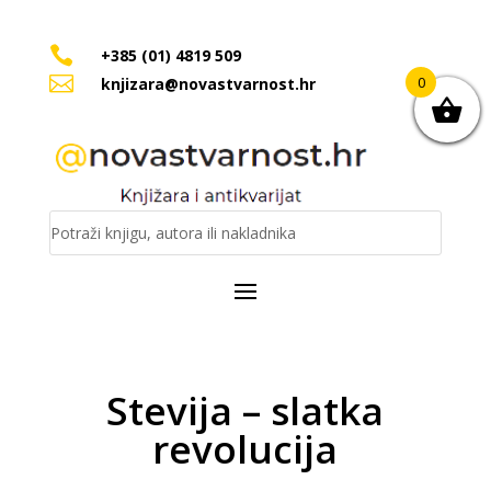

+385 (01) 4819 509

0
knjizara@novastvarnost.hr
Stevija – slatka
revolucija