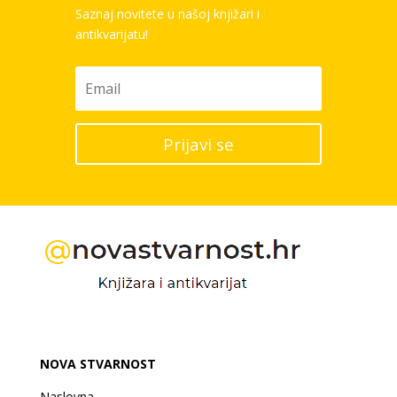
Saznaj novitete u našoj knjižari i
antikvarijatu!
Prijavi se
NOVA STVARNOST
Naslovna