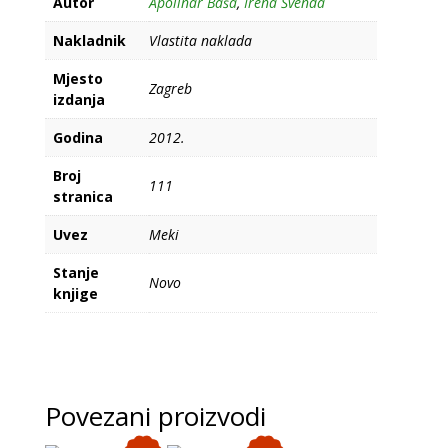
Autor
Apolinar Baša
,
Irena Švenda
Nakladnik
Vlastita naklada
Mjesto
Zagreb
izdanja
Godina
2012.
Broj
111
stranica
Uvez
Meki
Stanje
Novo
knjige
Povezani proizvodi