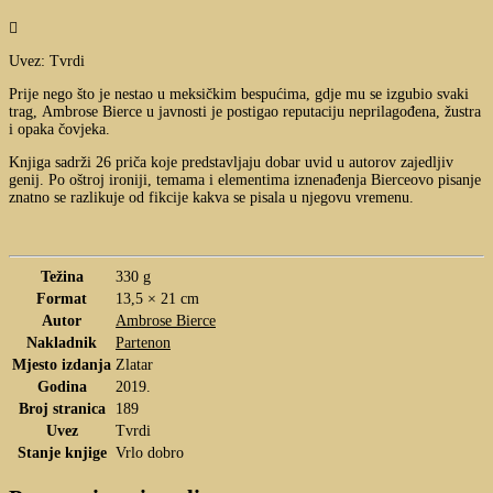

Uvez: Tvrdi
Prije nego što je nestao u meksičkim bespućima, gdje mu se izgubio svaki
trag,
Ambrose
Bierce
u javnosti je postigao reputaciju neprilagođena, žustra
i opaka čovjeka.
Knjiga sadrži 26 priča koje predstavljaju dobar uvid u autorov zajedljiv
genij. Po oštroj ironiji, temama i elementima iznenađenja Bierceovo pisanje
znatno se razlikuje od fikcije kakva se pisala u njegovu vremenu.
Težina
330 g
Format
13,5 × 21 cm
Autor
Ambrose Bierce
Nakladnik
Partenon
Mjesto izdanja
Zlatar
Godina
2019.
Broj stranica
189
Uvez
Tvrdi
Stanje knjige
Vrlo dobro