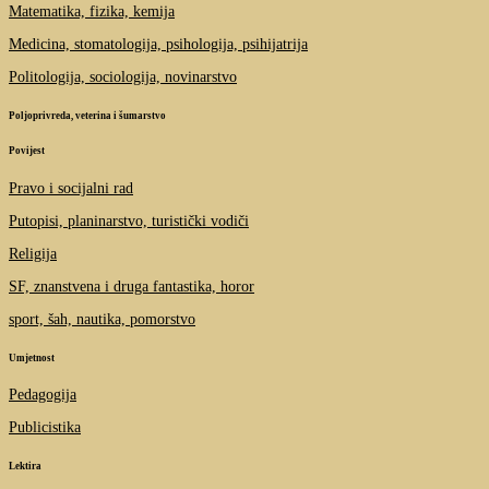
Matematika, fizika, kemija
Medicina, stomatologija, psihologija, psihijatrija
Politologija, sociologija, novinarstvo
Poljoprivreda, veterina i šumarstvo
Povijest
Pravo i socijalni rad
Putopisi, planinarstvo, turistički vodiči
Religija
SF, znanstvena i druga fantastika, horor
sport, šah, nautika, pomorstvo
Umjetnost
Pedagogija
Publicistika
Lektira