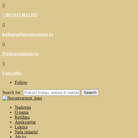

+385 (01) 4812 035

knjizara@novastvarnost.hr

Prijava/registracija

Lista želja
Follow
Search for:
Naslovna
O nama
Knjižara
Antikvarijat
Lektira
Naša izdanja!
Akcija