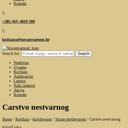
Kontakt

+385 (01) 4819 509

knjizara@novastvarnost.hr
Search for:
Naslovna
O nama
Knjižara
Antikvarijat
Lektira
Naša izdanja!
Akcija
Kontakt
Carstvo nestvarnog
Home
/
Knjižara
/
Književnost
/
Strane književnosti
/
Carstvo nestvarnog
KNJIŽARA