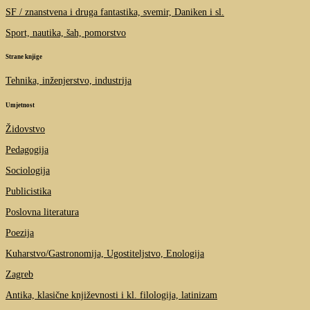
SF / znanstvena i druga fantastika, svemir, Daniken i sl.
Sport, nautika, šah, pomorstvo
Strane knjige
Tehnika, inženjerstvo, industrija
Umjetnost
Židovstvo
Pedagogija
Sociologija
Publicistika
Poslovna literatura
Poezija
Kuharstvo/Gastronomija, Ugostiteljstvo, Enologija
Zagreb
Antika, klasične književnosti i kl. filologija, latinizam