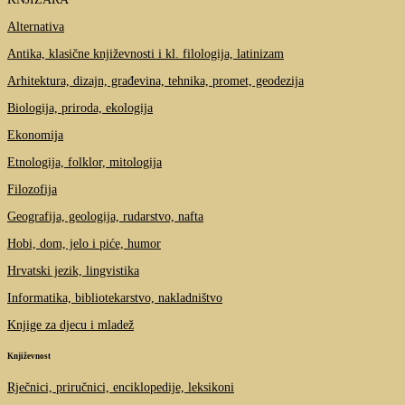
Alternativa
Antika, klasične književnosti i kl. filologija, latinizam
Arhitektura, dizajn, građevina, tehnika, promet, geodezija
Biologija, priroda, ekologija
Ekonomija
Etnologija, folklor, mitologija
Filozofija
Geografija, geologija, rudarstvo, nafta
Hobi, dom, jelo i piće, humor
Hrvatski jezik, lingvistika
Informatika, bibliotekarstvo, nakladništvo
Knjige za djecu i mladež
Književnost
Rječnici, priručnici, enciklopedije, leksikoni