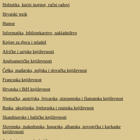
Hobistika, kućni majstor, ručni radovi
Hrvatski jezik
Humor
Informatika, bibliotekarstvo, nakladništvo
Knjige za djecu i mladež
Afričke i azijske književnosti
Angloameričke književnosti
Češka, mađarska, poljska i slovačka književnost
Francuska književnost
Hrvatska i BiH književnost
Njemačka, austrijska, švicarska, nizozemska i flamanska književnost
Ruska, ukrajinska, bjeloruska i rusinska književnost
Skandinavske i baltičke književnosti
Slovenska, makedonska, bugarska, albanska, novogrčka i kavkaske
književnosti