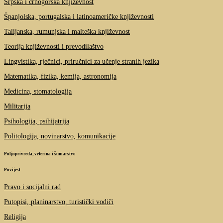
Srpska i crnogorska književnost
Španjolska, portugalska i latinoameričke književnosti
Talijanska, rumunjska i malteška književnost
Teorija književnosti i prevodilaštvo
Lingvistika, rječnici, priručnici za učenje stranih jezika
Matematika, fizika, kemija, astronomija
Medicina, stomatologija
Militarija
Psihologija, psihijatrija
Politologija, novinarstvo, komunikacije
Poljoprivreda, veterina i šumarstvo
Povijest
Pravo i socijalni rad
Putopisi, planinarstvo, turistički vodiči
Religija