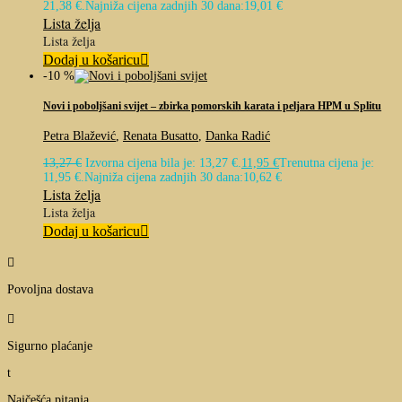
21,38 €.
Najniža cijena zadnjih 30 dana:
19,01
€
Lista želja
Lista želja
Dodaj u košaricu
-10 %
Novi i poboljšani svijet – zbirka pomorskih karata i peljara HPM u Splitu
Petra Blažević
,
Renata Busatto
,
Danka Radić
13,27
€
Izvorna cijena bila je: 13,27 €.
11,95
€
Trenutna cijena je:
11,95 €.
Najniža cijena zadnjih 30 dana:
10,62
€
Lista želja
Lista želja
Dodaj u košaricu

Povoljna dostava

Sigurno plaćanje
t
Najčešća pitanja