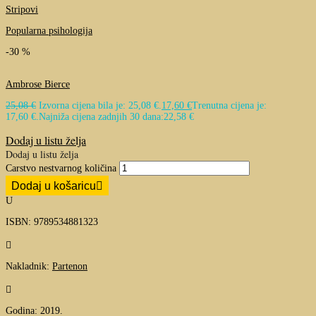
Stripovi
Popularna psihologija
-30 %
Ambrose Bierce
25,08
€
Izvorna cijena bila je: 25,08 €.
17,60
€
Trenutna cijena je:
17,60 €.
Najniža cijena zadnjih 30 dana:
22,58
€
Dodaj u listu želja
Dodaj u listu želja
Carstvo nestvarnog količina
Dodaj u košaricu
U
ISBN: 9789534881323

Nakladnik:
Partenon

Godina: 2019.