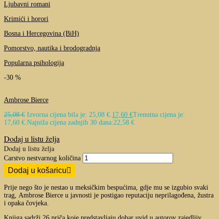
Ljubavni romani
Krimići i horori
Bosna i Hercegovina (BiH)
Pomorstvo, nautika i brodogradnja
Popularna psihologija
-30 %
Ambrose Bierce
25,08
€
Izvorna cijena bila je: 25,08 €.
17,60
€
Trenutna cijena je:
17,60 €.
Najniža cijena zadnjih 30 dana:
22,58
€
Dodaj u listu želja
Dodaj u listu želja
Carstvo nestvarnog količina
Dodaj u košaricu
Prije nego što je nestao u meksičkim bespućima, gdje mu se izgubio svaki
trag,
Ambrose
Bierce
u javnosti je postigao reputaciju neprilagođena, žustra
i opaka čovjeka.
Knjiga sadrži 26 priča koje predstavljaju dobar uvid u autorov zajedljiv