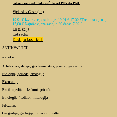
Sabrani radovi dr. Jakova Čuke od 1905. do 1928.
Vjekoslav Ćosić (ur.)
19,91
€
Izvorna cijena bila je: 19,91 €.
17,00
€
Trenutna cijena je:
17,00 €.
Najniža cijena zadnjih 30 dana:
17,92
€
Lista želja
Lista želja
Dodaj u košaricu
ANTIKVARIJAT
Alternativa
Arhitektura, dizajn, građevinarstvo, promet, geodezija
Biologija, priroda, ekologija
Ekonomija
Enciklopedije, leksikoni, priručnici
Etnologija / folklor, mitologija
Filozofija
Geografija, geologija, rudarstvo, nafta