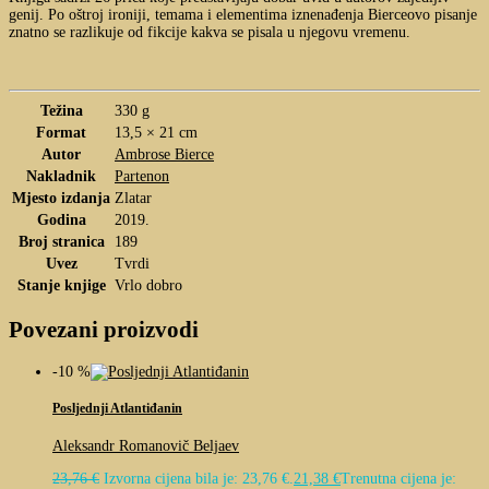
genij. Po oštroj ironiji, temama i elementima iznenađenja Bierceovo pisanje
znatno se razlikuje od fikcije kakva se pisala u njegovu vremenu.
Težina
330 g
Format
13,5 × 21 cm
Autor
Ambrose Bierce
Nakladnik
Partenon
Mjesto izdanja
Zlatar
Godina
2019.
Broj stranica
189
Uvez
Tvrdi
Stanje knjige
Vrlo dobro
Povezani proizvodi
-10 %
Posljednji Atlantiđanin
Aleksandr Romanovič Beljaev
23,76
€
Izvorna cijena bila je: 23,76 €.
21,38
€
Trenutna cijena je: