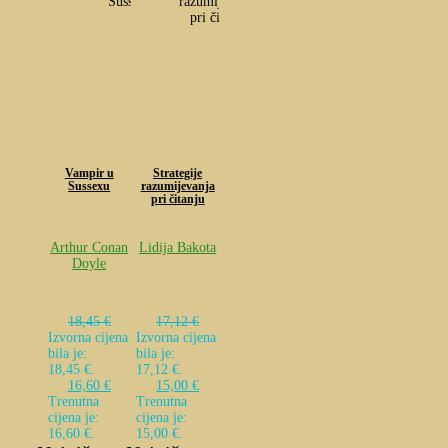
Vampir u
Strategije
Sussexu
razumijevanja
pri čitanju
Arthur Conan
Lidija Bakota
Doyle
18,45
€
17,12
€
Izvorna cijena
Izvorna cijena
bila je:
bila je:
18,45 €.
17,12 €.
16,60
€
15,00
€
Trenutna
Trenutna
cijena je:
cijena je:
16,60 €.
15,00 €.