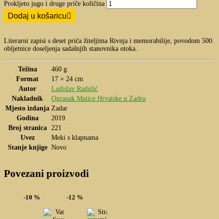
Prokljeto jugo i druge priče količina
Dodaj u košaricu
Literarni zapisi s deset priča žiteljima Rivnja i memorabilije, povodom 500.
obljetnice doseljenja sadašnjih stanovnika otoka.
Težina
460 g
Format
17 × 24 cm
Autor
Ladislav Radulić
Nakladnik
Ogranak Matice Hrvatske u Zadru
Mjesto izdanja
Zadar
Godina
2019.
Broj stranica
221
Uvez
Meki s klapnama
Stanje knjige
Novo
Povezani proizvodi
-10 %
-12 %