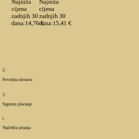
Najniža
Najniža
cijena
cijena
zadnjih 30
zadnjih 30
dana:
14,76
dana:
€
15,41
€

Povoljna dostava

Sigurno plaćanje
t
Najčešća pitanja