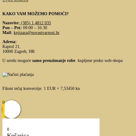
KAKO VAM MOŽEMO POMOĆI?
Nazovite:
(385) 1 4812 035
Pon – Pet:
09:00 – 16:30
Mail:
knjizara@novastvarnost.hr
Adresa:
Kaptol 21,
10000 Zagreb, HR
U uredu moguće
samo preuzimanje robe
kupljene preko web-shopa
Fiksni tečaj konverzije: 1 EUR = 7,53450 kn
0
0
Košarica