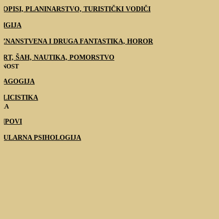
TOPISI, PLANINARSTVO, TURISTIČKI VODIČI
LIGIJA
, ZNANSTVENA I DRUGA FANTASTIKA, HOROR
ORT, ŠAH, NAUTIKA, POMORSTVO
TNOST
DAGOGIJA
BLICISTIKA
IRA
RIPOVI
PULARNA PSIHOLOGIJA