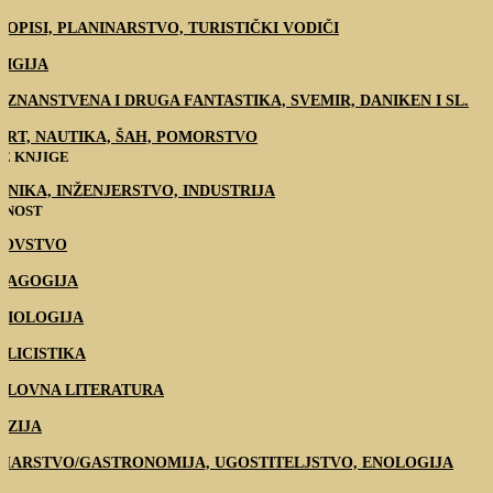
TOPISI, PLANINARSTVO, TURISTIČKI VODIČI
LIGIJA
 / ZNANSTVENA I DRUGA FANTASTIKA, SVEMIR, DANIKEN I SL.
ORT, NAUTIKA, ŠAH, POMORSTVO
E KNJIGE
HNIKA, INŽENJERSTVO, INDUSTRIJA
TNOST
DOVSTVO
DAGOGIJA
CIOLOGIJA
BLICISTIKA
SLOVNA LITERATURA
EZIJA
HARSTVO/GASTRONOMIJA, UGOSTITELJSTVO, ENOLOGIJA