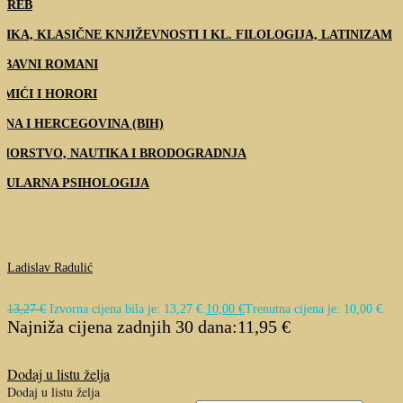
GREB
TIKA, KLASIČNE KNJIŽEVNOSTI I KL. FILOLOGIJA, LATINIZAM
UBAVNI ROMANI
IMIĆI I HORORI
SNA I HERCEGOVINA (BIH)
MORSTVO, NAUTIKA I BRODOGRADNJA
PULARNA PSIHOLOGIJA
Ladislav Radulić
13,27
€
Izvorna cijena bila je: 13,27 €.
10,00
€
Trenutna cijena je: 10,00 €.
Najniža cijena zadnjih 30 dana:
11,95
€
Dodaj u listu želja
Dodaj u listu želja