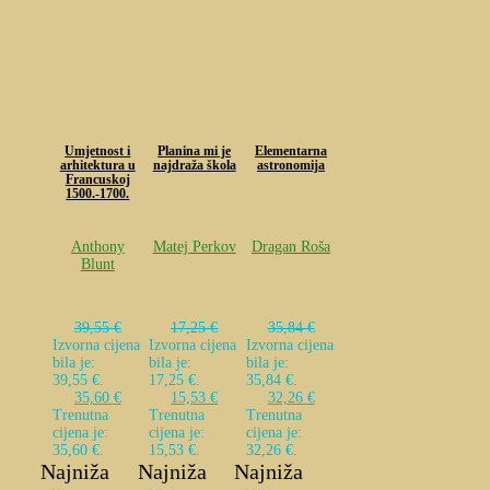
Umjetnost i
Planina mi je
Elementarna
arhitektura u
najdraža škola
astronomija
Francuskoj
1500.-1700.
Anthony
Matej Perkov
Dragan Roša
Blunt
39,55
€
17,25
€
35,84
€
Izvorna cijena
Izvorna cijena
Izvorna cijena
bila je:
bila je:
bila je:
39,55 €.
17,25 €.
35,84 €.
35,60
€
15,53
€
32,26
€
Trenutna
Trenutna
Trenutna
cijena je:
cijena je:
cijena je:
35,60 €.
15,53 €.
32,26 €.
Najniža
Najniža
Najniža