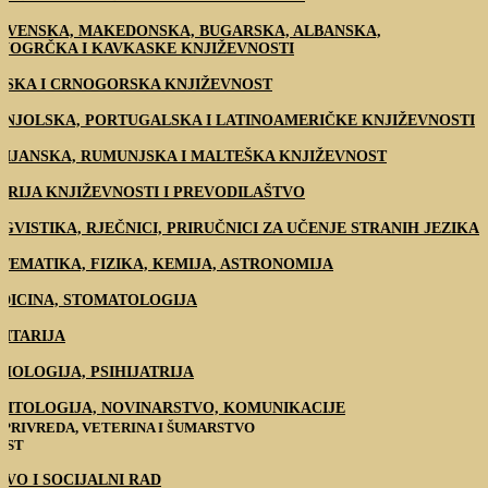
OVENSKA, MAKEDONSKA, BUGARSKA, ALBANSKA,
VOGRČKA I KAVKASKE KNJIŽEVNOSTI
PSKA I CRNOGORSKA KNJIŽEVNOST
ANJOLSKA, PORTUGALSKA I LATINOAMERIČKE KNJIŽEVNOSTI
LIJANSKA, RUMUNJSKA I MALTEŠKA KNJIŽEVNOST
ORIJA KNJIŽEVNOSTI I PREVODILAŠTVO
NGVISTIKA, RJEČNICI, PRIRUČNICI ZA UČENJE STRANIH JEZIKA
TEMATIKA, FIZIKA, KEMIJA, ASTRONOMIJA
DICINA, STOMATOLOGIJA
LITARIJA
IHOLOGIJA, PSIHIJATRIJA
LITOLOGIJA, NOVINARSTVO, KOMUNIKACIJE
PRIVREDA, VETERINA I ŠUMARSTVO
EST
AVO I SOCIJALNI RAD