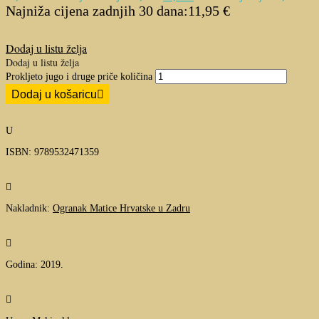
Najniža cijena zadnjih 30 dana:
11,95
€
Dodaj u listu želja
Dodaj u listu želja
Prokljeto jugo i druge priče količina
Dodaj u košaricu
U
ISBN: 9789532471359

Nakladnik:
Ogranak Matice Hrvatske u Zadru

Godina: 2019.
