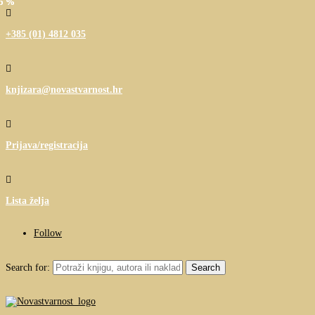
25 %
25 %

+385 (01) 4812 035

knjizara@novastvarnost.hr

Prijava/registracija

Lista želja
Follow
Search for: