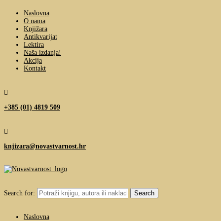
Naslovna
O nama
Knjižara
Antikvarijat
Lektira
Naša izdanja!
Akcija
Kontakt

+385 (01) 4819 509

knjizara@novastvarnost.hr
Search for:
Naslovna