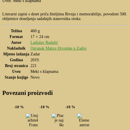
Uvez: Meki s klapnama
Literarni zapisi s deset priča žiteljima Rivnja i memorabilije, povodom 500.
obljetnice doseljenja sadašnjih stanovnika otoka.
Težina
460 g
Format
17 × 24 cm
Autor
Ladislav Radulić
Nakladnik
Ogranak Matice Hrvatske u Zadru
Mjesto izdanja
Zadar
Godina
2019.
Broj stranica
221
Uvez
Meki s klapnama
Stanje knjige
Novo
Povezani proizvodi
-10 %
-10 %
-10 %