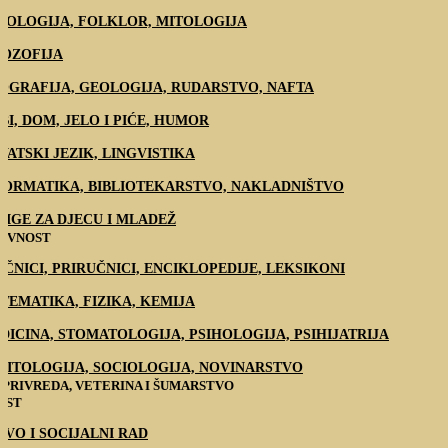
NOLOGIJA, FOLKLOR, MITOLOGIJA
LOZOFIJA
OGRAFIJA, GEOLOGIJA, RUDARSTVO, NAFTA
BI, DOM, JELO I PIĆE, HUMOR
VATSKI JEZIK, LINGVISTIKA
FORMATIKA, BIBLIOTEKARSTVO, NAKLADNIŠTVO
JIGE ZA DJECU I MLADEŽ
ŽEVNOST
EČNICI, PRIRUČNICI, ENCIKLOPEDIJE, LEKSIKONI
TEMATIKA, FIZIKA, KEMIJA
DICINA, STOMATOLOGIJA, PSIHOLOGIJA, PSIHIJATRIJA
LITOLOGIJA, SOCIOLOGIJA, NOVINARSTVO
PRIVREDA, VETERINA I ŠUMARSTVO
EST
AVO I SOCIJALNI RAD