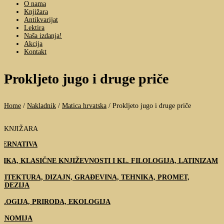
O nama
Knjižara
Antikvarijat
Lektira
Naša izdanja!
Akcija
Kontakt
Prokljeto jugo i druge priče
Home
/
Nakladnik
/
Matica hrvatska
/
Prokljeto jugo i druge priče
KNJIŽARA
TERNATIVA
TIKA, KLASIČNE KNJIŽEVNOSTI I KL. FILOLOGIJA, LATINIZAM
HITEKTURA, DIZAJN, GRAĐEVINA, TEHNIKA, PROMET,
ODEZIJA
OLOGIJA, PRIRODA, EKOLOGIJA
ONOMIJA