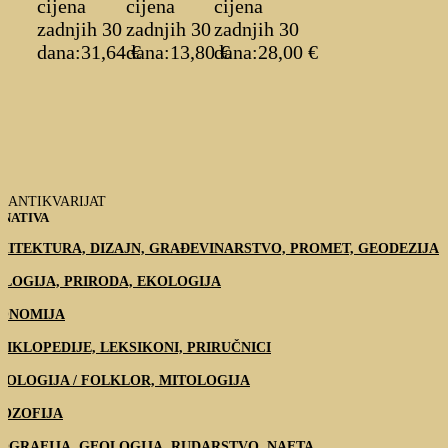
cijena
cijena
cijena
zadnjih 30
zadnjih 30
zadnjih 30
dana:
31,64
dana:
€
13,80
dana:
€
28,00
€
ANTIKVARIJAT
NATIVA
HITEKTURA, DIZAJN, GRAĐEVINARSTVO, PROMET, GEODEZIJA
OLOGIJA, PRIRODA, EKOLOGIJA
ONOMIJA
CIKLOPEDIJE, LEKSIKONI, PRIRUČNICI
NOLOGIJA / FOLKLOR, MITOLOGIJA
LOZOFIJA
OGRAFIJA, GEOLOGIJA, RUDARSTVO, NAFTA