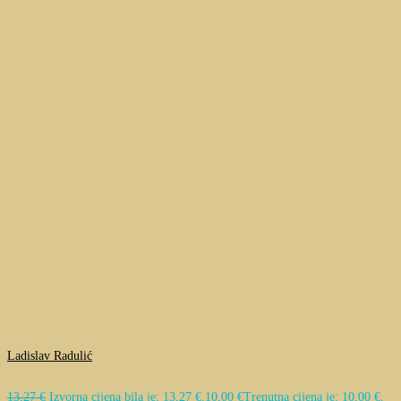
Ladislav Radulić
13,27
€
Izvorna cijena bila je: 13,27 €.
10,00
€
Trenutna cijena je: 10,00 €.