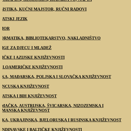
BISTIKA, KUĆNI MAJSTOR, RUČNI RADOVI
VATSKI JEZIK
MOR
FORMATIKA, BIBLIOTEKARSTVO, NAKLADNIŠTVO
JIGE ZA DJECU I MLADEŽ
RIČKE I AZIJSKE KNJIŽEVNOSTI
GLOAMERIČKE KNJIŽEVNOSTI
ŠKA, MAĐARSKA, POLJSKA I SLOVAČKA KNJIŽEVNOST
ANCUSKA KNJIŽEVNOST
VATSKA I BIH KNJIŽEVNOST
EMAČKA, AUSTRIJSKA, ŠVICARSKA, NIZOZEMSKA I
AMANSKA KNJIŽEVNOST
SKA, UKRAJINSKA, BJELORUSKA I RUSINSKA KNJIŽEVNOST
ANDINAVSKE I BALTIČKE KNJIŽEVNOSTI