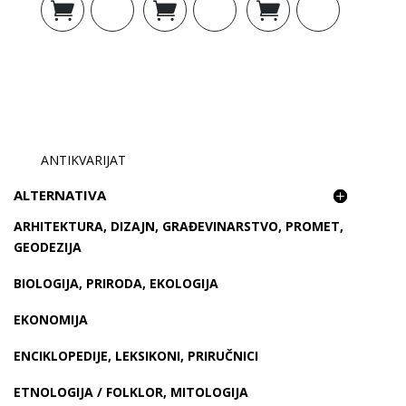
cijena
cijena
cijena
cijena
cijena
cijena
košaricu
košaricu
košaricu
bila
je:
bila
je:
bila
je:
je:
14,20 €.
je:
15,53 €.
je:
16,60 €.
16,32 €.
17,25 €.
18,45 €.
ANTIKVARIJAT
ALTERNATIVA
ARHITEKTURA, DIZAJN, GRAĐEVINARSTVO, PROMET,
GEODEZIJA
BIOLOGIJA, PRIRODA, EKOLOGIJA
EKONOMIJA
ENCIKLOPEDIJE, LEKSIKONI, PRIRUČNICI
ETNOLOGIJA / FOLKLOR, MITOLOGIJA