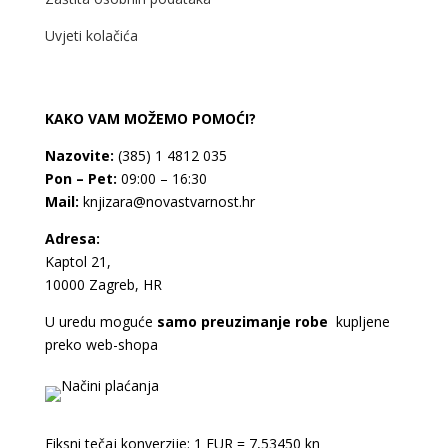
Uvjeti kolačića
KAKO VAM MOŽEMO POMOĆI?
Nazovite:
(385) 1 4812 035
Pon – Pet:
09:00 – 16:30
Mail:
knjizara@novastvarnost.hr
Adresa:
Kaptol 21,
10000 Zagreb, HR
U uredu moguće
samo preuzimanje robe
kupljene
preko web-shopa
Fiksni tečaj konverzije: 1 EUR = 7,53450 kn