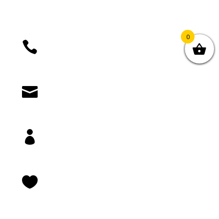
0

+385 (01) 4812 035

knjizara@novastvarnost.hr

Prijava/registracija

Lista želja