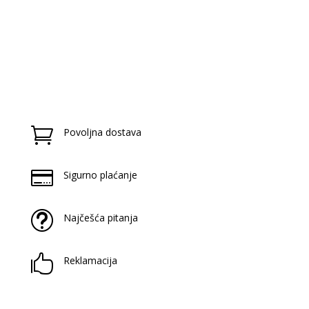
19,91 €.
39,55 €.

Povoljna dostava

Sigurno plaćanje
t
Najčešća pitanja

Reklamacija