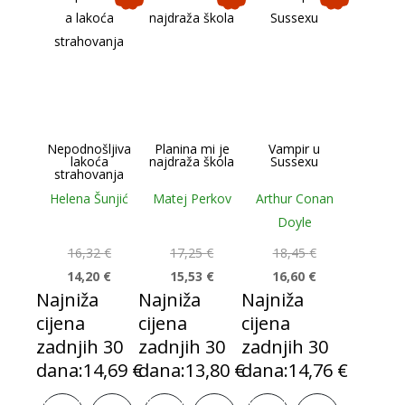
Nepodnošljiva
Planina mi je
Vampir u
lakoća
najdraža škola
Sussexu
strahovanja
Helena Šunjić
Matej Perkov
Arthur Conan
Doyle
16,32
€
17,25
€
18,45
€
14,20
€
15,53
€
16,60
€
Najniža
Najniža
Najniža
cijena
cijena
cijena
zadnjih 30
zadnjih 30
zadnjih 30
dana:
14,69
€
dana:
13,80
€
dana:
14,76
€
Izvorna
Trenutna
Izvorna
Trenutna
Izvorna
Trenutna
Dodaj u
Dodaj u
Dodaj u