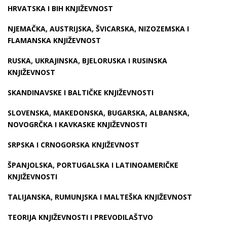
HRVATSKA I BIH KNJIŽEVNOST
NJEMAČKA, AUSTRIJSKA, ŠVICARSKA, NIZOZEMSKA I
FLAMANSKA KNJIŽEVNOST
RUSKA, UKRAJINSKA, BJELORUSKA I RUSINSKA
KNJIŽEVNOST
SKANDINAVSKE I BALTIČKE KNJIŽEVNOSTI
SLOVENSKA, MAKEDONSKA, BUGARSKA, ALBANSKA,
NOVOGRČKA I KAVKASKE KNJIŽEVNOSTI
SRPSKA I CRNOGORSKA KNJIŽEVNOST
ŠPANJOLSKA, PORTUGALSKA I LATINOAMERIČKE
KNJIŽEVNOSTI
TALIJANSKA, RUMUNJSKA I MALTEŠKA KNJIŽEVNOST
TEORIJA KNJIŽEVNOSTI I PREVODILAŠTVO