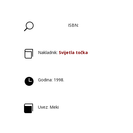
medicine
količina
U
ISBN:

Nakladnik:
Svijetla točka

Godina: 1998.

Uvez: Meki