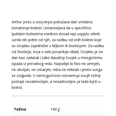
Arthur Jores u ovoj knjizi pokušava dati smisleno
tumačenje bolesti. Ustanovljava da u specifično
ljudskim bolestima medicini dosad nije uspjelo otkriti
uzrok niti jedne od njih, za razliku od onih bolesti koje
su čovjeku zajedničke s biljkom ili životinjom. Za razliku
od životinje, koja u sebi posjeduje sklad, čovjeku je on
dan kao zadatak i tako današnji čovjek u mnogočemu
ispada iz prirodnog reda. Najradije bi htio ne umrijeti,
ne oboljeti, ne ostarjeti, ništa ne riskirati i protiv svega
se osigurati. U nemogućnosti ostvarenja svojih težnji
postaje nezadovoljan, a nezadovoljno ja tada bježi u
bolest.
Težina
140 g