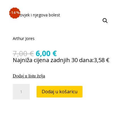
-14 %
Arthur Jores
Izvorna
Trenutna
7,00
€
6,00
€
cijena
cijena
Najniža cijena zadnjih 30 dana:
3,58
€
bila
je:
je:
6,00 €.
Dodaj u listu želja
7,00 €.
Čovjek
Dodaj u košaricu
i
njegova
bolest
-
osnove
antropološke