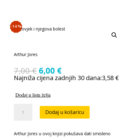
-14 %
Arthur Jores
Izvorna
Trenutna
7,00
€
6,00
€
cijena
cijena
Najniža cijena zadnjih 30 dana:
3,58
€
bila
je:
je:
6,00 €.
Dodaj u listu želja
7,00 €.
Čovjek
Dodaj u košaricu
i
njegova
bolest
Arthur Jores u ovoj knjizi pokušava dati smisleno
-