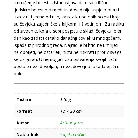
tumačenje bolesti. Ustanovljava da u specifično
osnove
ljudskim bolestima medicini dosad nije uspjelo otkriti
antropološke
uzrok niti jedne od njih, za razliku od onih bolesti koje
medicine
su čovjeku zajedničke s biljkom ili životinjom. Za razliku
količina
od životinje, koja u sebi posjeduje sklad, čovjeku je on
dan kao zadatak i tako današnji čovjek u mnogočemu
ispada iz prirodnog reda. Najradije bi htio ne umrijeti,
ne oboljeti, ne ostarjeti, ništa ne riskirati i protiv svega
se osigurati. U nemogućnosti ostvarenja svojih težnji
postaje nezadovoljan, a nezadovoljno ja tada bježi u
bolest.
Težina
140 g
Format
12 × 20 cm
Autor
Arthur Jores
Nakladnik
Svijetla točka