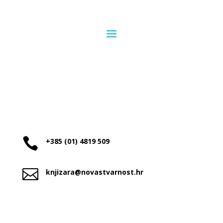

+385 (01) 4819 509

knjizara@novastvarnost.hr