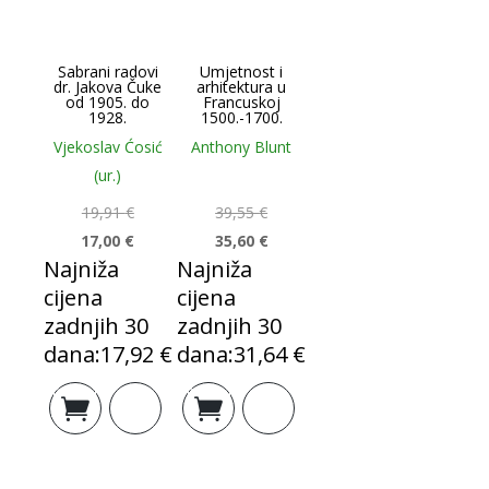
Sabrani radovi
Umjetnost i
dr. Jakova Čuke
arhitektura u
od 1905. do
Francuskoj
1928.
1500.-1700.
Vjekoslav Ćosić
Anthony Blunt
(ur.)
19,91
€
39,55
€
17,00
€
35,60
€
Najniža
Najniža
cijena
cijena
zadnjih 30
zadnjih 30
dana:
17,92
€
dana:
31,64
€
Izvorna
Trenutna
Izvorna
Trenutna
Dodaj u
Dodaj u
cijena
cijena
cijena
cijena
košaricu
košaricu
bila
je:
bila
je:
je:
17,00 €.
je:
35,60 €.