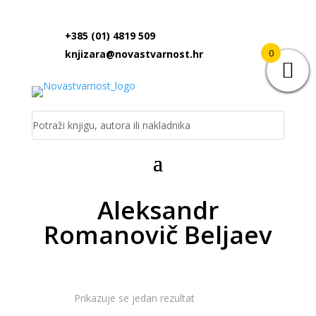
+385 (01) 4819 509
0
knjizara@novastvarnost.hr
Aleksandr
Romanovič Beljaev
Prikazuje se jedan rezultat