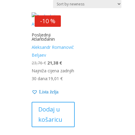
-10 %
Posljednji
Atlantiđanin
Aleksandr Romanovič
Beljaev
Izvorna
Trenutna
23,76
€
21,38
€
cijena
cijena
Najniža cijena zadnjih
bila
je:
30 dana:
19,01
€
je:
21,38 €.
Lista želja
23,76 €.
Dodaj u
košaricu