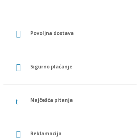

Povoljna dostava

Sigurno plaćanje
t
Najčešća pitanja

Reklamacija