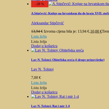
-28 %
A.Stipčević: Knjige na hrvatskom tlu do kraja XVII. stol
Aleksandar Stipčević
13,94
€
Izvorna cijena bila je: 13,94 €.
10,00
€
Tren
Lista želja
Lista želja
Dodaj u košaricu
Lav N. Tolstoj: Obiteljska sreća (i druge pripovijetke)
Lav N. Tolstoj
7,00
€
Lista želja
Lista želja
Dodaj u košaricu
Lav N. Tolstoj: Rat i mir 1-4