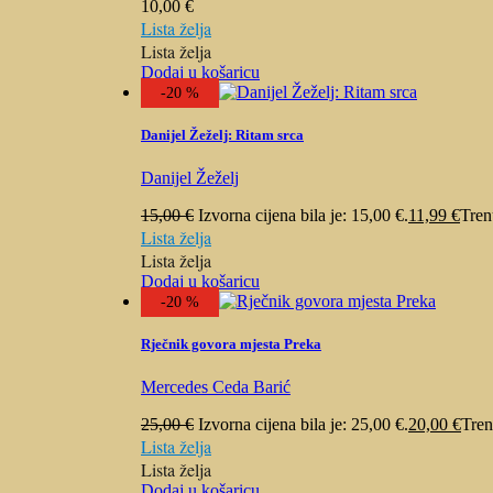
10,00
€
Lista želja
Lista želja
Dodaj u košaricu
-20 %
Danijel Žeželj: Ritam srca
Danijel Žeželj
15,00
€
Izvorna cijena bila je: 15,00 €.
11,99
€
Tren
Lista želja
Lista želja
Dodaj u košaricu
-20 %
Rječnik govora mjesta Preka
Mercedes Ceda Barić
25,00
€
Izvorna cijena bila je: 25,00 €.
20,00
€
Tren
Lista želja
Lista želja
Dodaj u košaricu