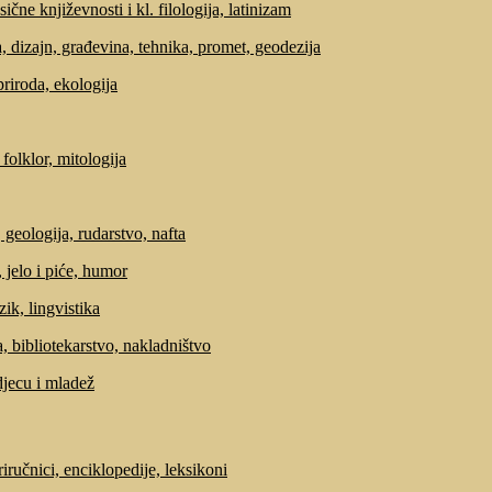
sične književnosti i kl. filologija, latinizam
, dizajn, građevina, tehnika, promet, geodezija
priroda, ekologija
 folklor, mitologija
 geologija, rudarstvo, nafta
 jelo i piće, humor
zik, lingvistika
, bibliotekarstvo, nakladništvo
djecu i mladež
riručnici, enciklopedije, leksikoni