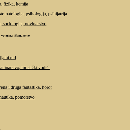
, fizika, kemija
tomatologija, psihologija, psihijatrija
a, sociologija, novinarstvo
 veterina i šumarstvo
ijalni rad
laninarstvo, turistički vodiči
ena i druga fantastika, horor
 nautika, pomorstvo