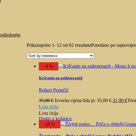
a
psihologija
Prikazujemo 1–12 od 62 rezultata
Poredano po najnovije
-9 %
Kršćanin na psihoterapiji
Robert Perinčić
35,00
€
Izvorna cijena bila je: 35,00 €.
31,90
€
Tren
Lista želja
Lista želja
Dodaj u košaricu
-10 %
Živjeti preko… Priča o obitelji Gustava Radulića 1871. 