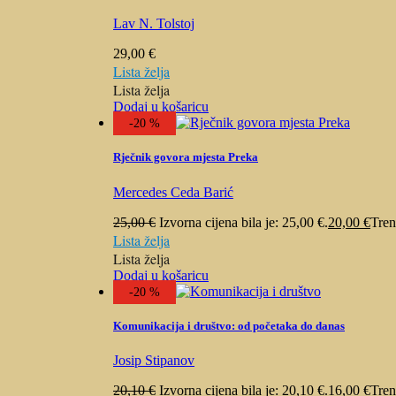
Lav N. Tolstoj
29,00
€
Lista želja
Lista želja
Dodaj u košaricu
-20 %
Rječnik govora mjesta Preka
Mercedes Ceda Barić
25,00
€
Izvorna cijena bila je: 25,00 €.
20,00
€
Tren
Lista želja
Lista želja
Dodaj u košaricu
-20 %
Komunikacija i društvo: od početaka do danas
Josip Stipanov
20,10
€
Izvorna cijena bila je: 20,10 €.
16,00
€
Tren