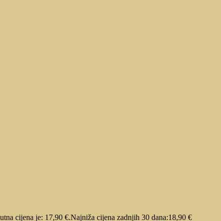
utna cijena je: 17,90 €.
Najniža cijena zadnjih 30 dana:
18,90
€