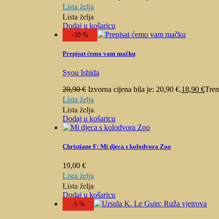
Lista želja
Lista želja
Dodaj u košaricu
-10 %
Prepisat ćemo vam mačku
Syou Ishida
20,90
€
Izvorna cijena bila je: 20,90 €.
18,90
€
Tren
Lista želja
Lista želja
Dodaj u košaricu
Christiane F: Mi djeca s kolodvora Zoo
19,00
€
Lista želja
Lista želja
Dodaj u košaricu
-5 %