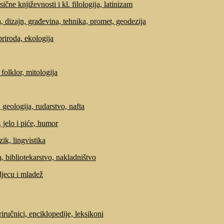
sične književnosti i kl. filologija, latinizam
, dizajn, građevina, tehnika, promet, geodezija
priroda, ekologija
 folklor, mitologija
 geologija, rudarstvo, nafta
 jelo i piće, humor
zik, lingvistika
, bibliotekarstvo, nakladništvo
djecu i mladež
riručnici, enciklopedije, leksikoni