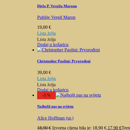
Djela P. Vergila Marona
Publije Vergil Maron
19,00
€
Lista želja
Lista želja
Dodaj u košaricu
Christopher Paolini: Prvorođeni
39,00
€
Lista želja
Lista želja
Dodaj u košaricu
-5 %
Najbolji pas na svijetu
Alice Hoffman (ur.)
18,90
€
Izvorna cijena bila je: 18,90 €.
17,90
€
Tren