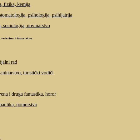
, fizika, kemija
tomatologija, psihologija, psihijatrija
a, sociologija, novinarstvo
 veterina i šumarstvo
ijalni rad
laninarstvo, turistički vodiči
ena i druga fantastika, horor
 nautika, pomorstvo