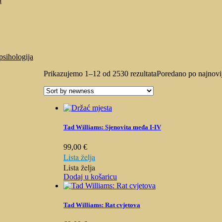
a
psihologija
Prikazujemo 1–12 od 2530 rezultata
Poredano po najnov
Tad Williams: Sjenovita međa I-IV
99,00
€
Lista želja
Lista želja
Dodaj u košaricu
Tad Williams: Rat cvjetova