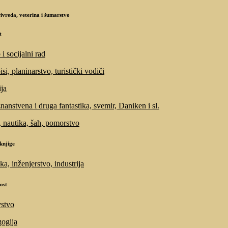
ivreda, veterina i šumarstvo
t
i socijalni rad
si, planinarstvo, turistički vodiči
ija
znanstvena i druga fantastika, svemir, Daniken i sl.
, nautika, šah, pomorstvo
knjige
ka, inženjerstvo, industrija
ost
stvo
ogija