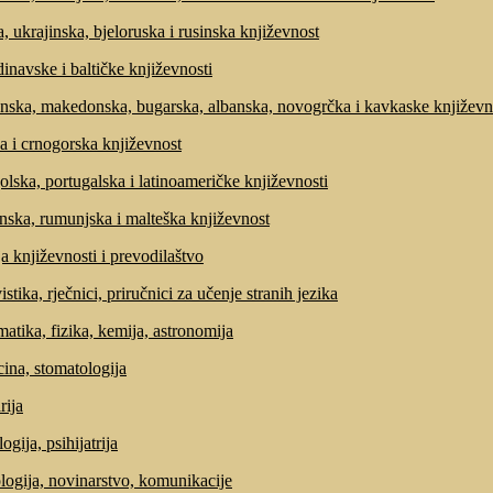
, ukrajinska, bjeloruska i rusinska književnost
inavske i baltičke književnosti
nska, makedonska, bugarska, albanska, novogrčka i kavkaske književn
a i crnogorska književnost
olska, portugalska i latinoameričke književnosti
anska, rumunjska i malteška književnost
ja književnosti i prevodilaštvo
stika, rječnici, priručnici za učenje stranih jezika
atika, fizika, kemija, astronomija
ina, stomatologija
rija
ogija, psihijatrija
ologija, novinarstvo, komunikacije