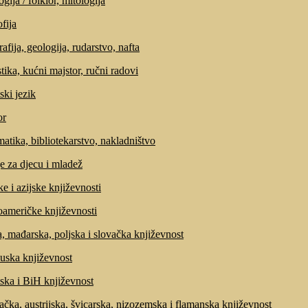
gija / folklor, mitologija
fija
afija, geologija, rudarstvo, nafta
tika, kućni majstor, ručni radovi
ski jezik
r
matika, bibliotekarstvo, nakladništvo
e za djecu i mladež
ke i azijske književnosti
američke književnosti
, mađarska, poljska i slovačka književnost
uska književnost
ska i BiH književnost
čka, austrijska, švicarska, nizozemska i flamanska književnost