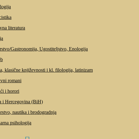
logija
cistika
vna literatura
ja
stvo/Gastronomija, Ugostiteljstvo, Enologija
eb
, klasične književnosti i kl. filologija, latinizam
vni romani
ći i horori
 i Hercegovina (BiH)
stvo, nautika i brodogradnja
arna psihologija