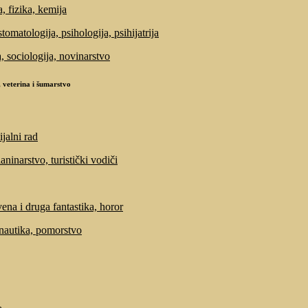
, fizika, kemija
tomatologija, psihologija, psihijatrija
a, sociologija, novinarstvo
 veterina i šumarstvo
ijalni rad
laninarstvo, turistički vodiči
ena i druga fantastika, horor
 nautika, pomorstvo