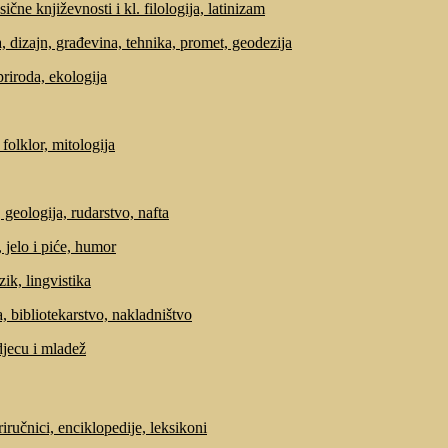
sične književnosti i kl. filologija, latinizam
, dizajn, građevina, tehnika, promet, geodezija
priroda, ekologija
 folklor, mitologija
 geologija, rudarstvo, nafta
 jelo i piće, humor
zik, lingvistika
, bibliotekarstvo, nakladništvo
djecu i mladež
riručnici, enciklopedije, leksikoni