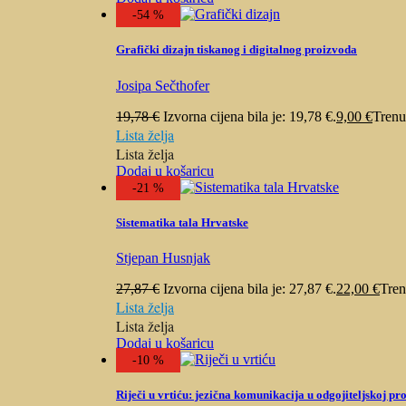
-54 %
Grafički dizajn tiskanog i digitalnog proizvoda
Josipa Sečthofer
19,78
€
Izvorna cijena bila je: 19,78 €.
9,00
€
Trenut
Lista želja
Lista želja
Dodaj u košaricu
-21 %
Sistematika tala Hrvatske
Stjepan Husnjak
27,87
€
Izvorna cijena bila je: 27,87 €.
22,00
€
Tren
Lista želja
Lista želja
Dodaj u košaricu
-10 %
Riječi u vrtiću: jezična komunikacija u odgojiteljskoj pro