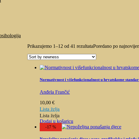
a
psihologija
Prikazujemo 1–12 od 41 rezultata
Poredano po najnovije
Normativnost i višefunkcionalnost u hrvatskome standa
Anđela Frančić
10,00
€
Lista želja
Lista želja
Dodaj u košaricu
-17 %
Nepoželjna ponašanja djece : rana, predškolska i mlađa 