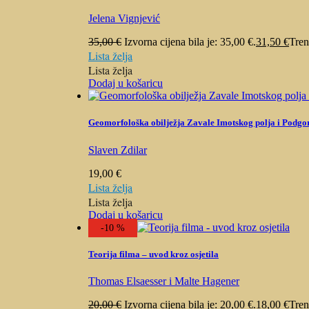
Jelena Vignjević
35,00
€
Izvorna cijena bila je: 35,00 €.
31,50
€
Tren
Lista želja
Lista želja
Dodaj u košaricu
Geomorfološka obilježja Zavale Imotskog polja i Podgo
Slaven Zdilar
19,00
€
Lista želja
Lista želja
Dodaj u košaricu
-10 %
Teorija filma – uvod kroz osjetila
Thomas Elsaesser i Malte Hagener
20,00
€
Izvorna cijena bila je: 20,00 €.
18,00
€
Tren