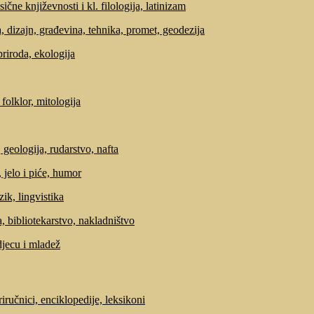
sične književnosti i kl. filologija, latinizam
, dizajn, građevina, tehnika, promet, geodezija
priroda, ekologija
 folklor, mitologija
 geologija, rudarstvo, nafta
 jelo i piće, humor
zik, lingvistika
, bibliotekarstvo, nakladništvo
djecu i mladež
riručnici, enciklopedije, leksikoni