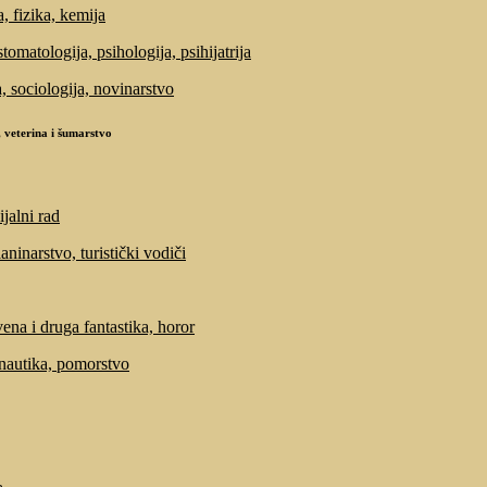
, fizika, kemija
tomatologija, psihologija, psihijatrija
a, sociologija, novinarstvo
 veterina i šumarstvo
ijalni rad
laninarstvo, turistički vodiči
ena i druga fantastika, horor
 nautika, pomorstvo