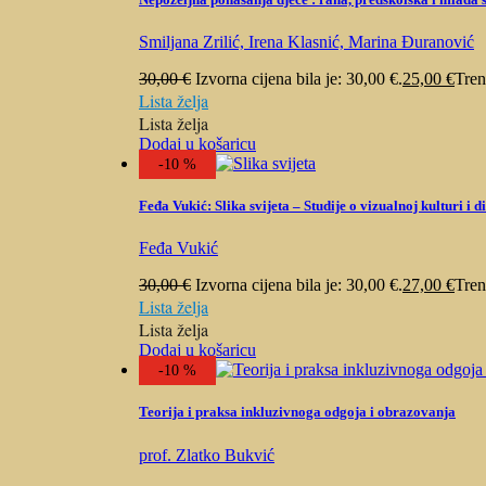
Smiljana Zrilić, Irena Klasnić, Marina Đuranović
30,00
€
Izvorna cijena bila je: 30,00 €.
25,00
€
Tren
Lista želja
Lista želja
Dodaj u košaricu
-10 %
Feđa Vukić: Slika svijeta – Studije o vizualnoj kulturi i d
Feđa Vukić
30,00
€
Izvorna cijena bila je: 30,00 €.
27,00
€
Tren
Lista želja
Lista želja
Dodaj u košaricu
-10 %
Teorija i praksa inkluzivnoga odgoja i obrazovanja
prof. Zlatko Bukvić