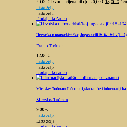
20,00
€
Izvorna cijena bila je: 20,00 €.
18,00
€
Tren
Lista želja
Lista želja
Dodaj u košaricu
Hrvatska u monarhističkoj Jugoslaviji1918.-1941. (1 i 2)
Franjo Tuđman
12,90
€
Lista želja
Lista želja
Dodaj u košaricu
Miroslav Tuđman: Informacijsko ratište i informacijska
Miroslav Tuđman
9,00
€
Lista želja
Lista želja
Dodaj u košaricu