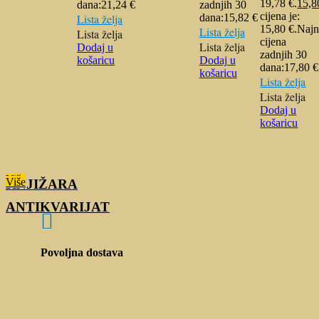
19,78 €.
15,
dana:
21,24
€
zadnjih 30
cijena je:
Lista želja
dana:
15,82
€
15,80 €.
Najn
Lista želja
Lista želja
cijena
Lista želja
Dodaj u
zadnjih 30
košaricu
Dodaj u
dana:
17,80
€
košaricu
Lista želja
Lista želja
Dodaj u
košaricu
Više
Više
KNJIŽARA
ANTIKVARIJAT

Povoljna dostava