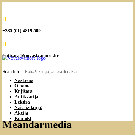

+385 (01) 4819 509

knjizara@novastvarnost.hr
Search for:
Naslovna
O nama
Knjižara
Antikvarijat
Lektira
Naša izdanja!
Akcija
Kontakt
Meandarmedia