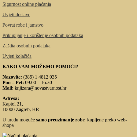
Sigurnost online plaćanja
Uvjeti dostave
Povrat robe i jamstvo
Prikupljanje i korištenje osobnih podataka
Zaštita osobnih podataka
Uvjeti kolačića
KAKO VAM MOŽEMO POMOĆI?
Nazovite:
(385) 1 4812 035
Pon – Pet:
09:00 – 16:30
Mail:
knjizara@novastvarnost.hr
Adresa:
Kaptol 21,
10000 Zagreb, HR
U uredu moguće
samo preuzimanje robe
kupljene preko web-
shopa