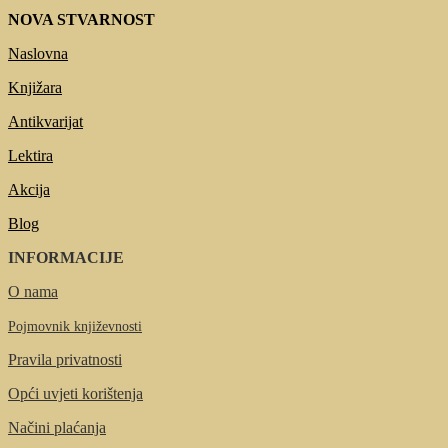
NOVA STVARNOST
Naslovna
Knjižara
Antikvarijat
Lektira
Akcija
Blog
INFORMACIJE
O nama
Pojmovnik književnosti
Pravila privatnosti
Opći uvjeti korištenja
Načini plaćanja