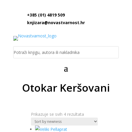
+385 (01) 4819 509
knjizara@novastvarnost.hr
Otokar Keršovani
Poredano
Prikazuje se svih 4 rezultata
po
najnovijem