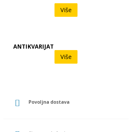
Više
ANTIKVARIJAT
Više

Povoljna dostava