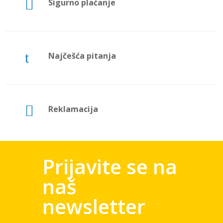

Sigurno plaćanje
t
Najčešća pitanja

Reklamacija
Prijavite se na
naš
newsletter