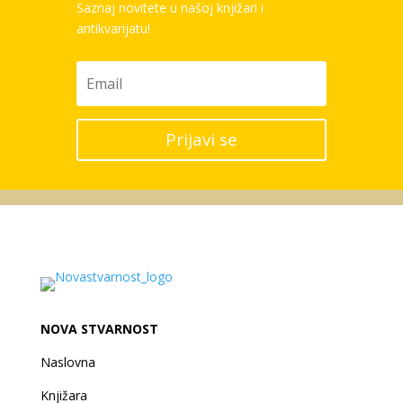
Saznaj novitete u našoj knjižari i
antikvarijatu!
Prijavi se
NOVA STVARNOST
Naslovna
Knjižara