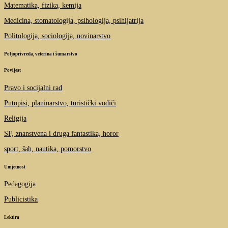
Matematika, fizika, kemija
Medicina, stomatologija, psihologija, psihijatrija
Politologija, sociologija, novinarstvo
Poljoprivreda, veterina i šumarstvo
Povijest
Pravo i socijalni rad
Putopisi, planinarstvo, turistički vodiči
Religija
SF, znanstvena i druga fantastika, horor
sport, šah, nautika, pomorstvo
Umjetnost
Pedagogija
Publicistika
Lektira