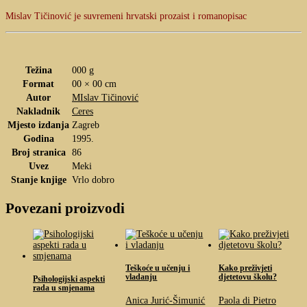
Mislav Tičinović je suvremeni hrvatski prozaist i romanopisac
Težina
000 g
Format
00 × 00 cm
Autor
MIslav Tičinović
Nakladnik
Ceres
Mjesto izdanja
Zagreb
Godina
1995.
Broj stranica
86
Uvez
Meki
Stanje knjige
Vrlo dobro
Povezani proizvodi
Teškoće u učenju i
Kako preživjeti
vladanju
djetetovu školu?
Psihologijski aspekti
rada u smjenama
Anica Jurić-Šimunić
Paola di Pietro