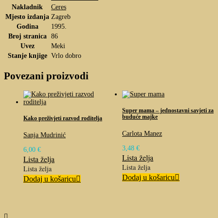
Nakladnik
Ceres
Mjesto izdanja
Zagreb
Godina
1995.
Broj stranica
86
Uvez
Meki
Stanje knjige
Vrlo dobro
Povezani proizvodi
Super mama – jednostavni savjeti za
buduće majke
Kako preživjeti razvod roditelja
Carlota Manez
Sanja Mudrinić
3,48
€
6,00
€
Lista želja
Lista želja
Lista želja
Lista želja
Dodaj u košaricu
Dodaj u košaricu
