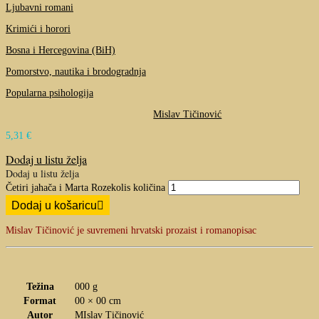
Ljubavni romani
Krimići i horori
Bosna i Hercegovina (BiH)
Pomorstvo, nautika i brodogradnja
Popularna psihologija
Mislav Tičinović
5,31
€
Dodaj u listu želja
Dodaj u listu želja
Četiri jahača i Marta Rozekolis količina
Dodaj u košaricu
Mislav Tičinović je suvremeni hrvatski prozaist i romanopisac
Težina
000 g
Format
00 × 00 cm
Autor
MIslav Tičinović