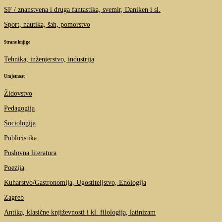
SF / znanstvena i druga fantastika, svemir, Daniken i sl.
Sport, nautika, šah, pomorstvo
Strane knjige
Tehnika, inženjerstvo, industrija
Umjetnost
Židovstvo
Pedagogija
Sociologija
Publicistika
Poslovna literatura
Poezija
Kuharstvo/Gastronomija, Ugostiteljstvo, Enologija
Zagreb
Antika, klasične književnosti i kl. filologija, latinizam