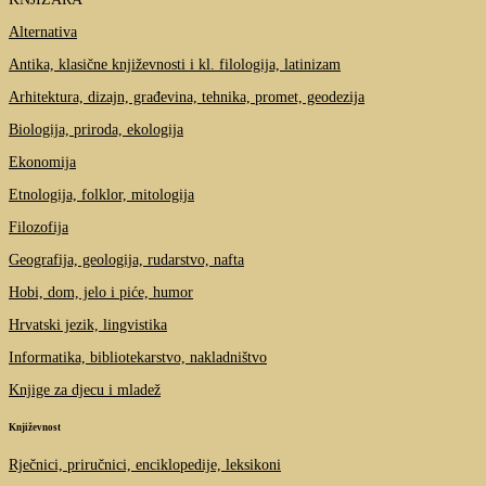
Alternativa
Antika, klasične književnosti i kl. filologija, latinizam
Arhitektura, dizajn, građevina, tehnika, promet, geodezija
Biologija, priroda, ekologija
Ekonomija
Etnologija, folklor, mitologija
Filozofija
Geografija, geologija, rudarstvo, nafta
Hobi, dom, jelo i piće, humor
Hrvatski jezik, lingvistika
Informatika, bibliotekarstvo, nakladništvo
Knjige za djecu i mladež
Književnost
Rječnici, priručnici, enciklopedije, leksikoni