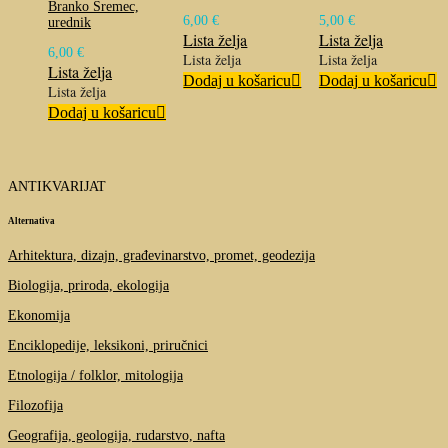
Branko Sremec,
6,00
€
5,00
€
urednik
Lista želja
Lista želja
6,00
€
Lista želja
Lista želja
Lista želja
Dodaj u košaricu
Dodaj u košaricu
Lista želja
Dodaj u košaricu
ANTIKVARIJAT
Alternativa
Arhitektura, dizajn, građevinarstvo, promet, geodezija
Biologija, priroda, ekologija
Ekonomija
Enciklopedije, leksikoni, priručnici
Etnologija / folklor, mitologija
Filozofija
Geografija, geologija, rudarstvo, nafta