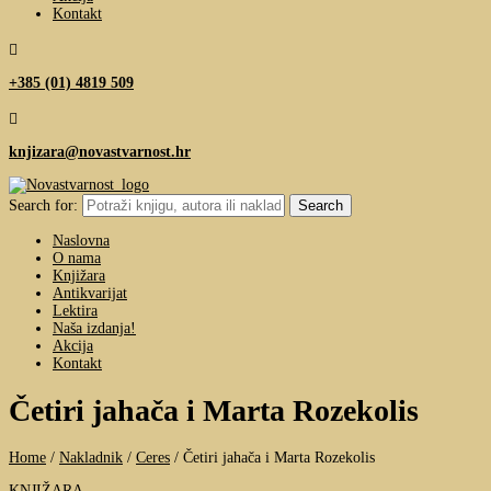
Kontakt

+385 (01) 4819 509

knjizara@novastvarnost.hr
Search for:
Naslovna
O nama
Knjižara
Antikvarijat
Lektira
Naša izdanja!
Akcija
Kontakt
Četiri jahača i Marta Rozekolis
Home
/
Nakladnik
/
Ceres
/
Četiri jahača i Marta Rozekolis
KNJIŽARA