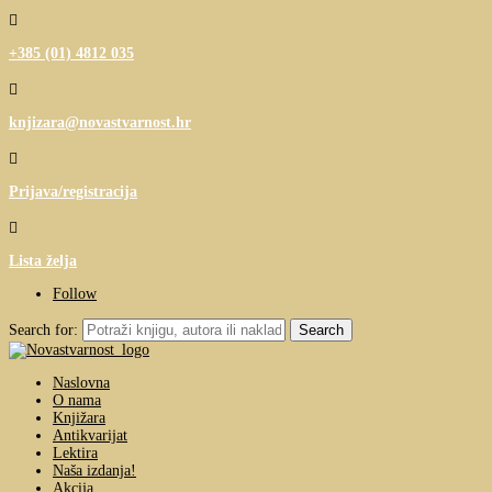

+385 (01) 4812 035

knjizara@novastvarnost.hr

Prijava/registracija

Lista želja
Follow
Search for:
Naslovna
O nama
Knjižara
Antikvarijat
Lektira
Naša izdanja!
Akcija