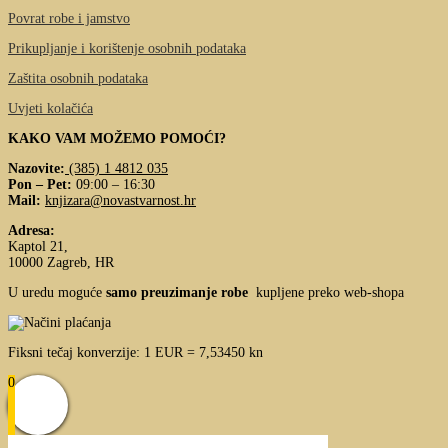
Povrat robe i jamstvo
Prikupljanje i korištenje osobnih podataka
Zaštita osobnih podataka
Uvjeti kolačića
KAKO VAM MOŽEMO POMOĆI?
Nazovite:
(385) 1 4812 035
Pon – Pet:
09:00 – 16:30
Mail:
knjizara@novastvarnost.hr
Adresa:
Kaptol 21,
10000 Zagreb, HR
U uredu moguće
samo preuzimanje robe
kupljene preko web-shopa
Fiksni tečaj konverzije: 1 EUR = 7,53450 kn
0