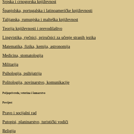
Srpska i crnogorska književnost
Španjolska, portugalska i latinoameričke književnosti
Talijanska, rumunjska i malteška književnost
Teorija književnosti i prevodilaštvo
Lingvistika, rječnici, priručnici za učenje stranih jezika
Matematika, fizika, kemija, astronomija
Medicina, stomatologija
Militarija
Psihologija, psihijatrija
Politologija, novinarstvo, komunikacije
Poljoprivreda, veterina i šumarstvo
Povijest
Pravo i socijalni rad
Putopisi, planinarstvo, turistički vodiči
Religija