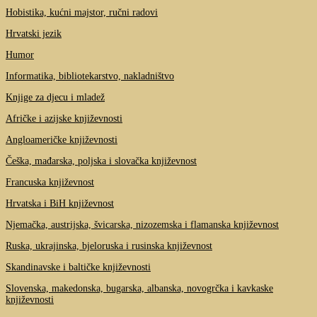
Hobistika, kućni majstor, ručni radovi
Hrvatski jezik
Humor
Informatika, bibliotekarstvo, nakladništvo
Knjige za djecu i mladež
Afričke i azijske književnosti
Angloameričke književnosti
Češka, mađarska, poljska i slovačka književnost
Francuska književnost
Hrvatska i BiH književnost
Njemačka, austrijska, švicarska, nizozemska i flamanska književnost
Ruska, ukrajinska, bjeloruska i rusinska književnost
Skandinavske i baltičke književnosti
Slovenska, makedonska, bugarska, albanska, novogrčka i kavkaske
književnosti