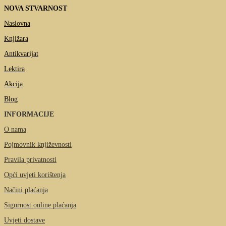
NOVA STVARNOST
Naslovna
Knjižara
Antikvarijat
Lektira
Akcija
Blog
INFORMACIJE
O nama
Pojmovnik književnosti
Pravila privatnosti
Opći uvjeti korištenja
Načini plaćanja
Sigurnost online plaćanja
Uvjeti dostave