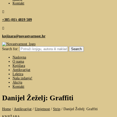
Kontakt

+385 (01) 4819 509

knjizara@novastvarnost.hr
Search for:
Naslovna
O nama
Knjižara
Antikvarijat
Lektira
Naša izdanja!
Akcija
Kontakt
Danijel Žeželj: Graffiti
Home
/
Antikvarijat
/
Umjetnost
/
Strip
/
Danijel Žeželj: Graffiti
KNJIŽARA