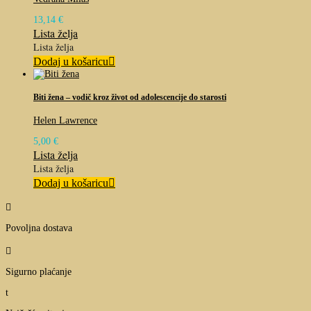
13,14
€
Lista želja
Lista želja
Dodaj u košaricu
Biti žena – vodič kroz život od adolescencije do starosti
Helen Lawrence
5,00
€
Lista želja
Lista želja
Dodaj u košaricu

Povoljna dostava

Sigurno plaćanje
t