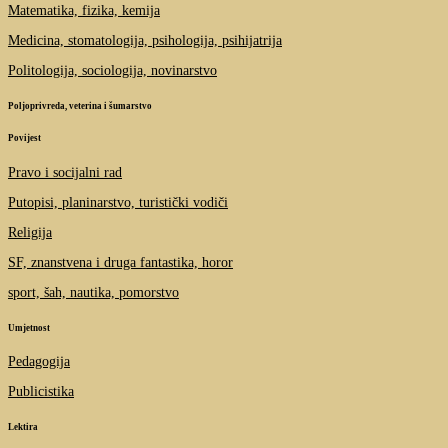
Matematika, fizika, kemija
Medicina, stomatologija, psihologija, psihijatrija
Politologija, sociologija, novinarstvo
Poljoprivreda, veterina i šumarstvo
Povijest
Pravo i socijalni rad
Putopisi, planinarstvo, turistički vodiči
Religija
SF, znanstvena i druga fantastika, horor
sport, šah, nautika, pomorstvo
Umjetnost
Pedagogija
Publicistika
Lektira