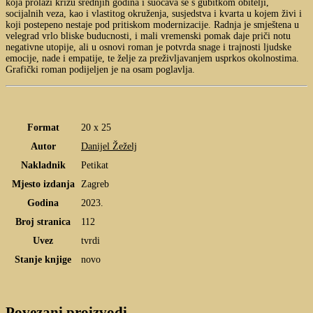
koja prolazi krizu srednjih godina i suočava se s gubitkom obitelji,
socijalnih veza, kao i vlastitog okruženja, susjedstva i kvarta u kojem živi i
koji postepeno nestaje pod pritiskom modernizacije. Radnja je smještena u
velegrad vrlo bliske buducnosti, i mali vremenski pomak daje priči notu
negativne utopije, ali u osnovi roman je potvrda snage i trajnosti ljudske
emocije, nade i empatije, te želje za preživljavanjem usprkos okolnostima.
Grafički roman podijeljen je na osam poglavlja.
Format
20 x 25
Autor
Danijel Žeželj
Nakladnik
Petikat
Mjesto izdanja
Zagreb
Godina
2023.
Broj stranica
112
Uvez
tvrdi
Stanje knjige
novo
Povezani proizvodi