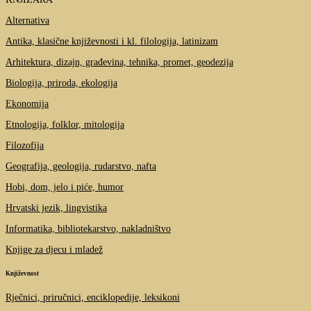
Alternativa
Antika, klasične književnosti i kl. filologija, latinizam
Arhitektura, dizajn, građevina, tehnika, promet, geodezija
Biologija, priroda, ekologija
Ekonomija
Etnologija, folklor, mitologija
Filozofija
Geografija, geologija, rudarstvo, nafta
Hobi, dom, jelo i piće, humor
Hrvatski jezik, lingvistika
Informatika, bibliotekarstvo, nakladništvo
Knjige za djecu i mladež
Književnost
Rječnici, priručnici, enciklopedije, leksikoni