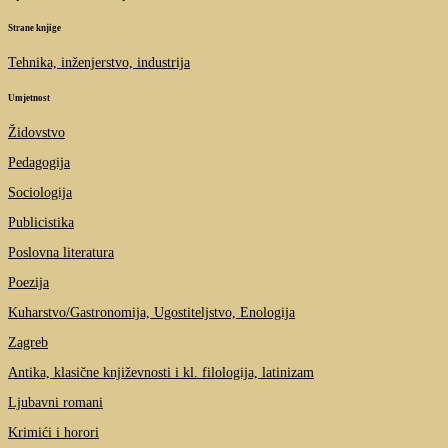
Strane knjige
Tehnika, inženjerstvo, industrija
Umjetnost
Židovstvo
Pedagogija
Sociologija
Publicistika
Poslovna literatura
Poezija
Kuharstvo/Gastronomija, Ugostiteljstvo, Enologija
Zagreb
Antika, klasične književnosti i kl. filologija, latinizam
Ljubavni romani
Krimići i horori