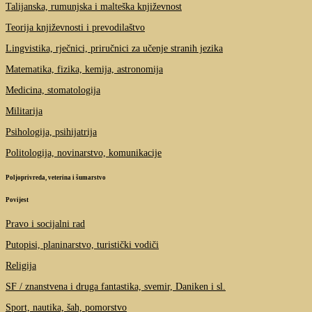
Talijanska, rumunjska i malteška književnost
Teorija književnosti i prevodilaštvo
Lingvistika, rječnici, priručnici za učenje stranih jezika
Matematika, fizika, kemija, astronomija
Medicina, stomatologija
Militarija
Psihologija, psihijatrija
Politologija, novinarstvo, komunikacije
Poljoprivreda, veterina i šumarstvo
Povijest
Pravo i socijalni rad
Putopisi, planinarstvo, turistički vodiči
Religija
SF / znanstvena i druga fantastika, svemir, Daniken i sl.
Sport, nautika, šah, pomorstvo