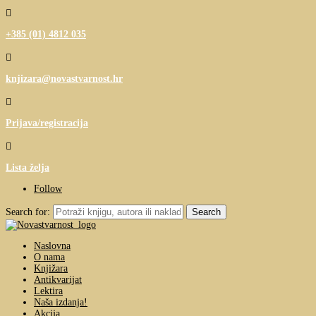

+385 (01) 4812 035

knjizara@novastvarnost.hr

Prijava/registracija

Lista želja
Follow
Search for:
Naslovna
O nama
Knjižara
Antikvarijat
Lektira
Naša izdanja!
Akcija