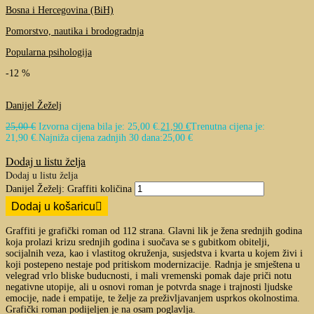
Bosna i Hercegovina (BiH)
Pomorstvo, nautika i brodogradnja
Popularna psihologija
-12 %
Danijel Žeželj
25,00
€
Izvorna cijena bila je: 25,00 €.
21,90
€
Trenutna cijena je:
21,90 €.
Najniža cijena zadnjih 30 dana:
25,00
€
Dodaj u listu želja
Dodaj u listu želja
Danijel Žeželj: Graffiti količina
Dodaj u košaricu
Graffiti je grafički roman od 112 strana. Glavni lik je žena srednjih godina
koja prolazi krizu srednjih godina i suočava se s gubitkom obitelji,
socijalnih veza, kao i vlastitog okruženja, susjedstva i kvarta u kojem živi i
koji postepeno nestaje pod pritiskom modernizacije. Radnja je smještena u
velegrad vrlo bliske buducnosti, i mali vremenski pomak daje priči notu
negativne utopije, ali u osnovi roman je potvrda snage i trajnosti ljudske
emocije, nade i empatije, te želje za preživljavanjem usprkos okolnostima.
Grafički roman podijeljen je na osam poglavlja.