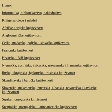
Humor
Informatika, bibliotekarstvo, nakladništvo
Knjige za djecu i mladež
Afričke i azijske književnosti
Angloameričke književnosti
Češka, mađarska, poljska i slovačka književnost
Francuska književnost
Hrvatska i BiH književnost
Njemačka, austrijska, švicarska, nizozemska i flamanska književnost
Ruska, ukrajinska, bjeloruska i rusinska književnost
Skandinavske i baltičke književnosti
Slovenska, makedonska, bugarska, albanska, novogrčka i kavkaske
književnosti
Srpska i crnogorska književnost
Španjolska, portugalska i latinoameričke književnosti