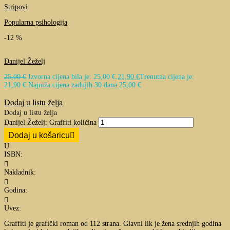
Stripovi
Popularna psihologija
-12 %
Danijel Žeželj
25,00
€
Izvorna cijena bila je: 25,00 €.
21,90
€
Trenutna cijena je:
21,90 €.
Najniža cijena zadnjih 30 dana:
25,00
€
Dodaj u listu želja
Dodaj u listu želja
Danijel Žeželj: Graffiti količina
Dodaj u košaricu
U
ISBN:

Nakladnik:

Godina:

Uvez:
Graffiti je grafički roman od 112 strana. Glavni lik je žena srednjih godina