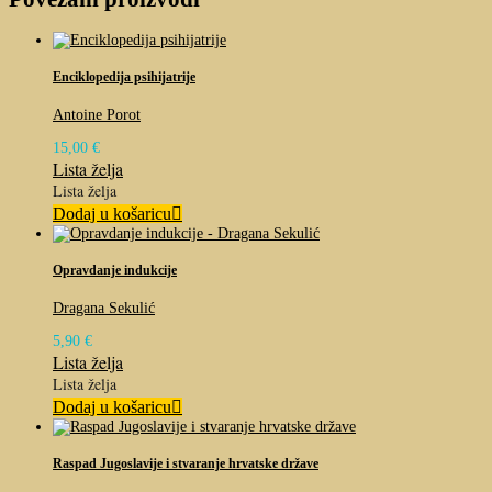
Enciklopedija psihijatrije
Antoine Porot
15,00
€
Lista želja
Lista želja
Dodaj u košaricu
Opravdanje indukcije
Dragana Sekulić
5,90
€
Lista želja
Lista želja
Dodaj u košaricu
Raspad Jugoslavije i stvaranje hrvatske države