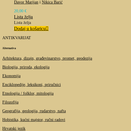
Davor Marijan
i
Nikica Barić
20,00
€
Lista želja
Lista želja
Dodaj u košaricu
ANTIKVARIJAT
Alternativa
Arhitektura, dizajn, građevinarstvo, promet, geodezija
Biologija, priroda, ekologija
Ekonomija
Enciklopedije, leksikoni, priručnici
Etnologija / folklor, mitologija
Filozofija
Geografija, geologija, rudarstvo, nafta
Hobistika, kućni majstor, ručni radovi
Hrvatski jezik