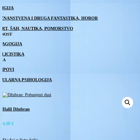
LIGIJA
, ZNANSTVENA I DRUGA FANTASTIKA, HOROR
ORT, ŠAH, NAUTIKA, POMORSTVO
TNOST
DAGOGIJA
BLICISTIKA
IRA
RIPOVI
PULARNA PSIHOLOGIJA
Halil Džubran
4,00
€
Dodaj u listu želja