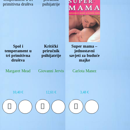
Spol i
Kritički
Super mama –
temperament u
priručnik
jednostavni
tri primitivna
psihijatrije
savjeti za buduće
društva
majke
Margaret Mead
Giovanni Jervis
Carlota Manez
10,40
€
12,61
€
3,48
€
Dodaj u
Dodaj u
Dodaj u
košaricu
košaricu
košaricu