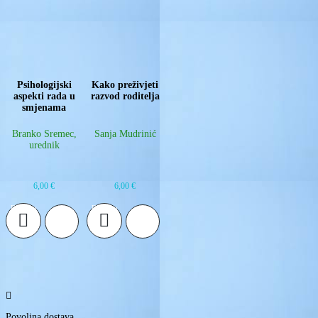
Psihologijski
Kako preživjeti
aspekti rada u
razvod roditelja
smjenama
Branko Sremec,
Sanja Mudrinić
urednik
6,00
€
6,00
€
Dodaj u
Dodaj u
košaricu
košaricu

Povoljna dostava