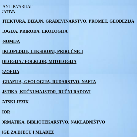
ANTIKVARIJAT
NATIVA
HITEKTURA, DIZAJN, GRAĐEVINARSTVO, PROMET, GEODEZIJA
OLOGIJA, PRIRODA, EKOLOGIJA
ONOMIJA
CIKLOPEDIJE, LEKSIKONI, PRIRUČNICI
NOLOGIJA / FOLKLOR, MITOLOGIJA
LOZOFIJA
OGRAFIJA, GEOLOGIJA, RUDARSTVO, NAFTA
BISTIKA, KUĆNI MAJSTOR, RUČNI RADOVI
VATSKI JEZIK
MOR
FORMATIKA, BIBLIOTEKARSTVO, NAKLADNIŠTVO
JIGE ZA DJECU I MLADEŽ