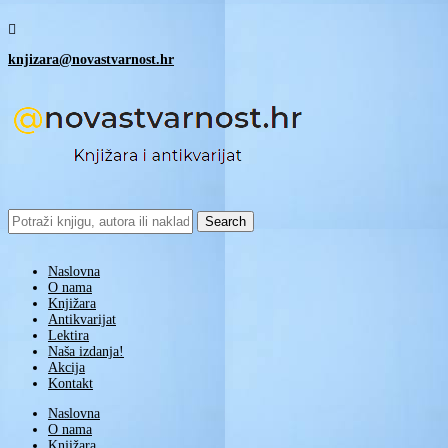

knjizara@novastvarnost.hr
Search
for:
Naslovna
O nama
Knjižara
Antikvarijat
Lektira
Naša izdanja!
Akcija
Kontakt
Naslovna
O nama
Knjižara