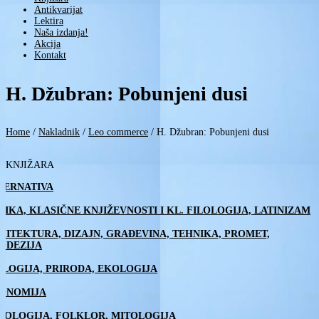
Antikvarijat
Lektira
Naša izdanja!
Akcija
Kontakt
H. Džubran: Pobunjeni dusi
Home
/
Nakladnik
/
Leo commerce
/
H. Džubran: Pobunjeni dusi
KNJIŽARA
TERNATIVA
TIKA, KLASIČNE KNJIŽEVNOSTI I KL. FILOLOGIJA, LATINIZAM
HITEKTURA, DIZAJN, GRAĐEVINA, TEHNIKA, PROMET,
ODEZIJA
OLOGIJA, PRIRODA, EKOLOGIJA
ONOMIJA
NOLOGIJA, FOLKLOR, MITOLOGIJA