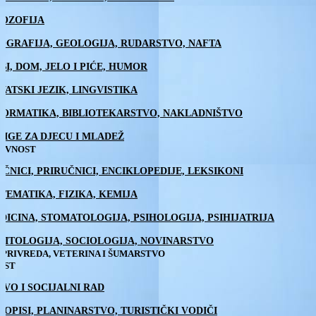
LOZOFIJA
OGRAFIJA, GEOLOGIJA, RUDARSTVO, NAFTA
BI, DOM, JELO I PIĆE, HUMOR
VATSKI JEZIK, LINGVISTIKA
FORMATIKA, BIBLIOTEKARSTVO, NAKLADNIŠTVO
JIGE ZA DJECU I MLADEŽ
ŽEVNOST
EČNICI, PRIRUČNICI, ENCIKLOPEDIJE, LEKSIKONI
TEMATIKA, FIZIKA, KEMIJA
DICINA, STOMATOLOGIJA, PSIHOLOGIJA, PSIHIJATRIJA
LITOLOGIJA, SOCIOLOGIJA, NOVINARSTVO
PRIVREDA, VETERINA I ŠUMARSTVO
EST
AVO I SOCIJALNI RAD
TOPISI, PLANINARSTVO, TURISTIČKI VODIČI