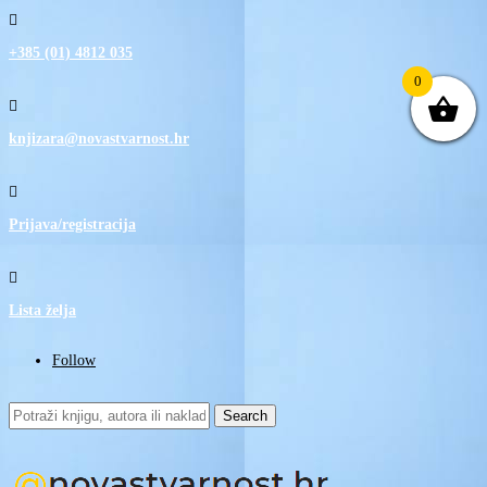

+385 (01) 4812 035
0

knjizara@novastvarnost.hr

Prijava/registracija

Lista želja
Follow
Search
for: