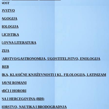
TNOST
DOVSTVO
DAGOGIJA
CIOLOGIJA
BLICISTIKA
SLOVNA LITERATURA
EZIJA
HARSTVO/GASTRONOMIJA, UGOSTITELJSTVO, ENOLOGIJA
GREB
TIKA, KLASIČNE KNJIŽEVNOSTI I KL. FILOLOGIJA, LATINIZAM
UBAVNI ROMANI
IMIĆI I HORORI
SNA I HERCEGOVINA (BIH)
MORSTVO, NAUTIKA I BRODOGRADNJA