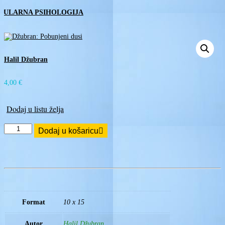
PULARNA PSIHOLOGIJA
Halil Džubran
4,00
€
Dodaj u listu želja
H.
Dodaj u košaricu
Džubran:
Pobunjeni
dusi
količina
Format
10 x 15
Autor
Halil Džubran