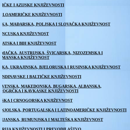
RIČKE I AZIJSKE KNJIŽEVNOSTI
GLOAMERIČKE KNJIŽEVNOSTI
ŠKA, MAĐARSKA, POLJSKA I SLOVAČKA KNJIŽEVNOST
ANCUSKA KNJIŽEVNOST
VATSKA I BIH KNJIŽEVNOST
EMAČKA, AUSTRIJSKA, ŠVICARSKA, NIZOZEMSKA I
AMANSKA KNJIŽEVNOST
SKA, UKRAJINSKA, BJELORUSKA I RUSINSKA KNJIŽEVNOST
ANDINAVSKE I BALTIČKE KNJIŽEVNOSTI
OVENSKA, MAKEDONSKA, BUGARSKA, ALBANSKA,
VOGRČKA I KAVKASKE KNJIŽEVNOSTI
PSKA I CRNOGORSKA KNJIŽEVNOST
ANJOLSKA, PORTUGALSKA I LATINOAMERIČKE KNJIŽEVNOSTI
LIJANSKA, RUMUNJSKA I MALTEŠKA KNJIŽEVNOST
ORIJA KNJIŽEVNOSTI I PREVODILAŠTVO