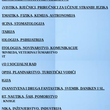
NGVISTIKA, RJEČNICI, PRIRUČNICI ZA UČENJE STRANIH JEZIKA
TEMATIKA, FIZIKA, KEMIJA, ASTRONOMIJA
DICINA, STOMATOLOGIJA
LITARIJA
IHOLOGIJA, PSIHIJATRIJA
LITOLOGIJA, NOVINARSTVO, KOMUNIKACIJE
PRIVREDA, VETERINA I ŠUMARSTVO
EST
AVO I SOCIJALNI RAD
TOPISI, PLANINARSTVO, TURISTIČKI VODIČI
LIGIJA
 / ZNANSTVENA I DRUGA FANTASTIKA, SVEMIR, DANIKEN I SL.
ORT, NAUTIKA, ŠAH, POMORSTVO
E KNJIGE
HNIKA, INŽENJERSTVO, INDUSTRIJA