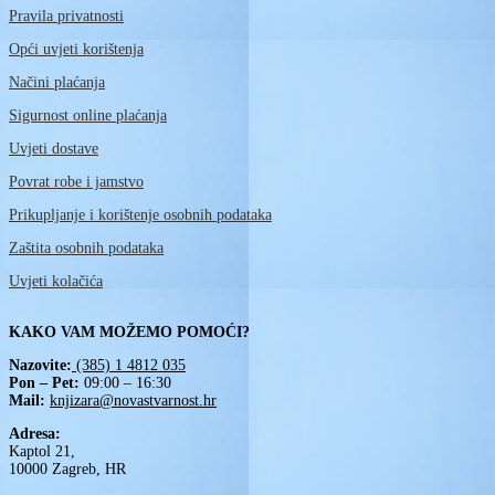
Pravila privatnosti
Opći uvjeti korištenja
Načini plaćanja
Sigurnost online plaćanja
Uvjeti dostave
Povrat robe i jamstvo
Prikupljanje i korištenje osobnih podataka
Zaštita osobnih podataka
Uvjeti kolačića
KAKO VAM MOŽEMO POMOĆI?
Nazovite:
(385) 1 4812 035
Pon – Pet:
09:00 – 16:30
Mail:
knjizara@novastvarnost.hr
Adresa:
Kaptol 21,
10000 Zagreb, HR