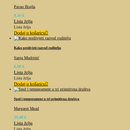
Pavao Brajša
9,16
€
Lista želja
Lista želja
Dodaj u košaricu
Kako preživjeti razvod roditelja
Sanja Mudrinić
6,00
€
Lista želja
Lista želja
Dodaj u košaricu
Spol i temperament u tri primitivna društva
Margaret Mead
10,40
€
Lista želja
Lista želja