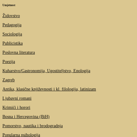
Umjetnost
Židovstvo
Pedagogija
Sociologija
Publicistika
Poslovna literatura
Poezija
Kuharstvo/Gastronomija, Ugostiteljstvo, Enologija
Zagreb
Antika, klasične književnosti i kl. filologija, latinizam
Ljubavni romani
Krimići i horori
Bosna i Hercegovina (BiH)
Pomorstvo, nautika i brodogradnja
Popularna psihologija