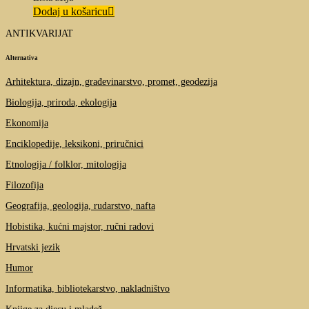
Dodaj u košaricu
ANTIKVARIJAT
Alternativa
Arhitektura, dizajn, građevinarstvo, promet, geodezija
Biologija, priroda, ekologija
Ekonomija
Enciklopedije, leksikoni, priručnici
Etnologija / folklor, mitologija
Filozofija
Geografija, geologija, rudarstvo, nafta
Hobistika, kućni majstor, ručni radovi
Hrvatski jezik
Humor
Informatika, bibliotekarstvo, nakladništvo