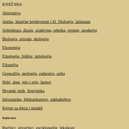
KNJIŽARA
Alternativa
Antika, klasične književnosti i kl. filologija, latinizam
Arhitektura, dizajn, građevina, tehnika, promet, geodezija
Biologija, priroda, ekologija
Ekonomija
Etnologija, folklor, mitologija
Filozofija
Geografija, geologija, rudarstvo, nafta
Hobi, dom, jelo i piće, humor
Hrvatski jezik, lingvistika
Informatika, bibliotekarstvo, nakladništvo
Knjige za djecu i mladež
Književnost
Rječnici, priručnici, enciklopedije, leksikoni