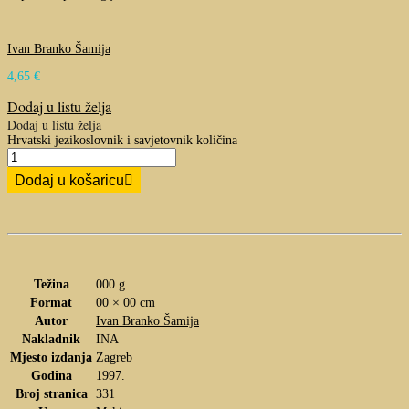
Ivan Branko Šamija
4,65
€
Dodaj u listu želja
Dodaj u listu želja
Hrvatski jezikoslovnik i savjetovnik količina
Dodaj u košaricu
Težina
000 g
Format
00 × 00 cm
Autor
Ivan Branko Šamija
Nakladnik
INA
Mjesto izdanja
Zagreb
Godina
1997.
Broj stranica
331