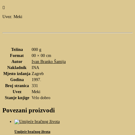

Uvez: Meki
Težina
000 g
Format
00 × 00 cm
Autor
Ivan Branko Šamija
Nakladnik
INA
Mjesto izdanja
Zagreb
Godina
1997.
Broj stranica
331
Uvez
Meki
Stanje knjige
Vrlo dobro
Povezani proizvodi
Umijeće bračnog života