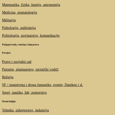
Matematika, fizika, kemija, astronomija
Medicina, stomatologija
Militarija
Psihologija, psihijatrija
Politologija, novinarstvo, komunikacije
Poljoprivreda, veterina i šumarstvo
Povijest
Pravo i socijalni rad
Putopisi, planinarstvo, turistički vodiči
Religija
SF / znanstvena i druga fantastika, svemir, Daniken i sl.
Sport, nautika, šah, pomorstvo
Strane knjige
Tehnika, inženjerstvo, industrija