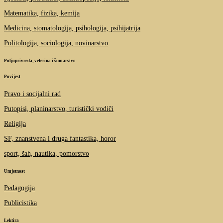
Matematika, fizika, kemija
Medicina, stomatologija, psihologija, psihijatrija
Politologija, sociologija, novinarstvo
Poljoprivreda, veterina i šumarstvo
Povijest
Pravo i socijalni rad
Putopisi, planinarstvo, turistički vodiči
Religija
SF, znanstvena i druga fantastika, horor
sport, šah, nautika, pomorstvo
Umjetnost
Pedagogija
Publicistika
Lektira