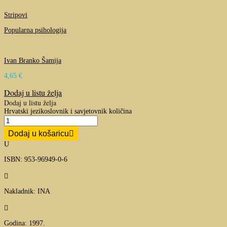
Stripovi
Popularna psihologija
Ivan Branko Šamija
4,65
€
Dodaj u listu želja
Dodaj u listu želja
Hrvatski jezikoslovnik i savjetovnik količina
Dodaj u košaricu
U
ISBN: 953-96949-0-6

Nakladnik: INA

Godina: 1997.