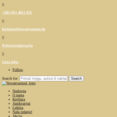

+385 (01) 4812 035

knjizara@novastvarnost.hr

Prijava/registracija

Lista želja
Follow
Search for:
Naslovna
O nama
Knjižara
Antikvarijat
Lektira
Naša izdanja!
Akcija