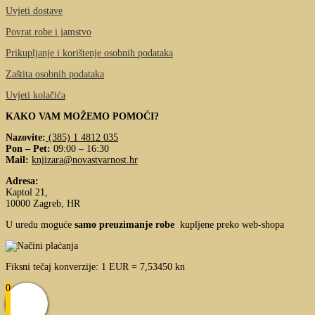
Uvjeti dostave
Povrat robe i jamstvo
Prikupljanje i korištenje osobnih podataka
Zaštita osobnih podataka
Uvjeti kolačića
KAKO VAM MOŽEMO POMOĆI?
Nazovite:
(385) 1 4812 035
Pon – Pet:
09:00 – 16:30
Mail:
knjizara@novastvarnost.hr
Adresa:
Kaptol 21,
10000 Zagreb, HR
U uredu moguće
samo preuzimanje robe
kupljene preko web-shopa
Fiksni tečaj konverzije: 1 EUR = 7,53450 kn
0