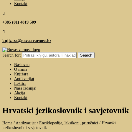
Kontakt

+385 (01) 4819 509

knjizara@novastvarnost.hr
Search for:
Naslovna
O nama
Knjižara
Antikvarijat
Lektira
Naša izdanja!
Akcija
Kontakt
Hrvatski jezikoslovnik i savjetovnik
Home
/
Antikvarijat
/
Enciklopedije, leksikoni, priručnici
/
Hrvatski
jezikoslovnik i savjetovnik