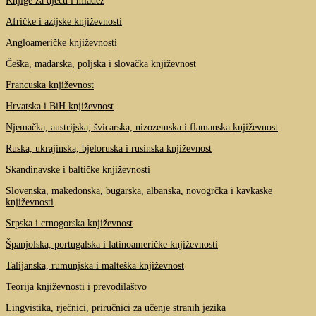
Knjige za djecu i mladež
Afričke i azijske književnosti
Angloameričke književnosti
Češka, mađarska, poljska i slovačka književnost
Francuska književnost
Hrvatska i BiH književnost
Njemačka, austrijska, švicarska, nizozemska i flamanska književnost
Ruska, ukrajinska, bjeloruska i rusinska književnost
Skandinavske i baltičke književnosti
Slovenska, makedonska, bugarska, albanska, novogrčka i kavkaske
književnosti
Srpska i crnogorska književnost
Španjolska, portugalska i latinoameričke književnosti
Talijanska, rumunjska i malteška književnost
Teorija književnosti i prevodilaštvo
Lingvistika, rječnici, priručnici za učenje stranih jezika