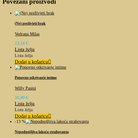
Povezani proizvodi
(Ne) preživjeti brak
Vedrana Milas
13,14
€
Lista želja
Lista želja
Dodaj u košaricu
Ponovno otkrivanje intime
Willy Pasini
10,49
€
Lista želja
Lista želja
Dodaj u košaricu
-13 %
Nepodnošljiva lakoća strahovanja