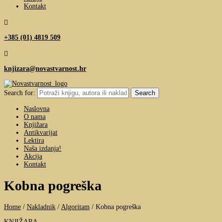
Kontakt

+385 (01) 4819 509

knjizara@novastvarnost.hr
Search for:
Naslovna
O nama
Knjižara
Antikvarijat
Lektira
Naša izdanja!
Akcija
Kontakt
Kobna pogreška
Home
/
Nakladnik
/
Algoritam
/
Kobna pogreška
KNJIŽARA