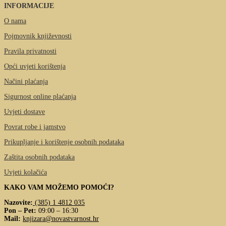
INFORMACIJE
O nama
Pojmovnik književnosti
Pravila privatnosti
Opći uvjeti korištenja
Načini plaćanja
Sigurnost online plaćanja
Uvjeti dostave
Povrat robe i jamstvo
Prikupljanje i korištenje osobnih podataka
Zaštita osobnih podataka
Uvjeti kolačića
KAKO VAM MOŽEMO POMOĆI?
Nazovite:
(385) 1 4812 035
Pon – Pet:
09:00 – 16:30
Mail:
knjizara@novastvarnost.hr