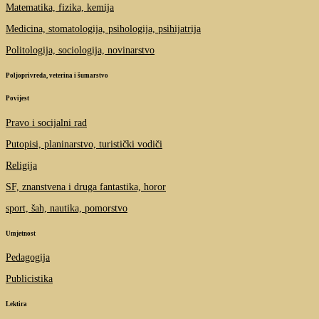
Matematika, fizika, kemija
Medicina, stomatologija, psihologija, psihijatrija
Politologija, sociologija, novinarstvo
Poljoprivreda, veterina i šumarstvo
Povijest
Pravo i socijalni rad
Putopisi, planinarstvo, turistički vodiči
Religija
SF, znanstvena i druga fantastika, horor
sport, šah, nautika, pomorstvo
Umjetnost
Pedagogija
Publicistika
Lektira