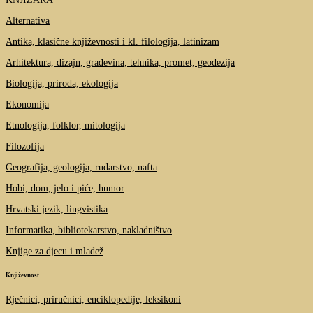
Alternativa
Antika, klasične književnosti i kl. filologija, latinizam
Arhitektura, dizajn, građevina, tehnika, promet, geodezija
Biologija, priroda, ekologija
Ekonomija
Etnologija, folklor, mitologija
Filozofija
Geografija, geologija, rudarstvo, nafta
Hobi, dom, jelo i piće, humor
Hrvatski jezik, lingvistika
Informatika, bibliotekarstvo, nakladništvo
Knjige za djecu i mladež
Književnost
Rječnici, priručnici, enciklopedije, leksikoni