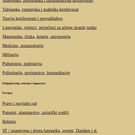
Španjolska, portugalska i latinoameričke književnosti
Talijanska, rumunjska i malteška književnost
Teorija književnosti i prevodilaštvo
Lingvistika, rječnici, priručnici za učenje stranih jezika
Matematika, fizika, kemija, astronomija
Medicina, stomatologija
Militarija
Psihologija, psihijatrija
Politologija, novinarstvo, komunikacije
Poljoprivreda, veterina i šumarstvo
Povijest
Pravo i socijalni rad
Putopisi, planinarstvo, turistički vodiči
Religija
SF / znanstvena i druga fantastika, svemir, Daniken i sl.