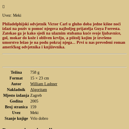

Uvez: Meki
Philadelphijski odvjetnik Victor Carl u gluho doba jedne kišne noći
izlazi na poziv u pomoć njegova najboljeg prijatelja Guya Forresta.
Zatekao ga je kako sjedi na ulaznim stubama kuće svoje ljubavnice,
gol, mokar do kože i obliven krvlju, a pištolj kojim je izvršeno
umorstvo ležao je na podu pokraj njega... Prvi u nas prevedeni roman
američkog odvjetnika i književnika.
Težina
758 g
Format
15 × 23 cm
Autor
William Lashner
Nakladnik
Algoritam
Mjesto izdanja
Zagreb
Godina
2005
Broj stranica
159
Uvez
Meki
Stanje knjige
Vrlo dobro