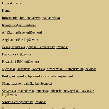
Hrvatski jezik
Humor
Informatika, bibliotekarstvo, nakladništvo
Knjige za djecu i mladež
Afričke i azijske književnosti
Angloameričke književnosti
Češka, mađarska, poljska i slovačka književnost
Francuska književnost
Hrvatska i BiH književnost
Njemačka, austrijska, švicarska, nizozemska i flamanska književnost
Ruska, ukrajinska, bjeloruska i rusinska književnost
Skandinavske i baltičke književnosti
Slovenska, makedonska, bugarska, albanska, novogrčka i kavkaske
književnosti
Srpska i crnogorska književnost