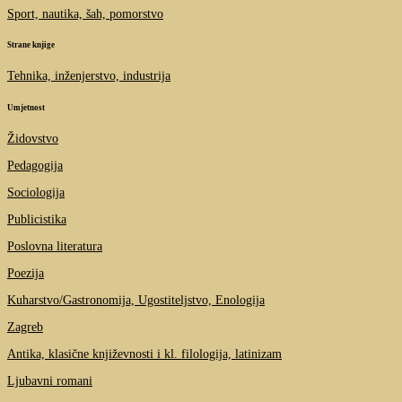
Sport, nautika, šah, pomorstvo
Strane knjige
Tehnika, inženjerstvo, industrija
Umjetnost
Židovstvo
Pedagogija
Sociologija
Publicistika
Poslovna literatura
Poezija
Kuharstvo/Gastronomija, Ugostiteljstvo, Enologija
Zagreb
Antika, klasične književnosti i kl. filologija, latinizam
Ljubavni romani