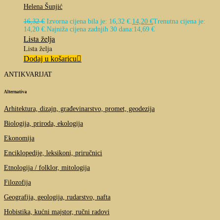
Helena Šunjić
16,32
€
Izvorna cijena bila je: 16,32 €.
14,20
€
Trenutna cijena je:
14,20 €.
Najniža cijena zadnjih 30 dana:
14,69
€
Lista želja
Lista želja
Dodaj u košaricu
ANTIKVARIJAT
Alternativa
Arhitektura, dizajn, građevinarstvo, promet, geodezija
Biologija, priroda, ekologija
Ekonomija
Enciklopedije, leksikoni, priručnici
Etnologija / folklor, mitologija
Filozofija
Geografija, geologija, rudarstvo, nafta
Hobistika, kućni majstor, ručni radovi