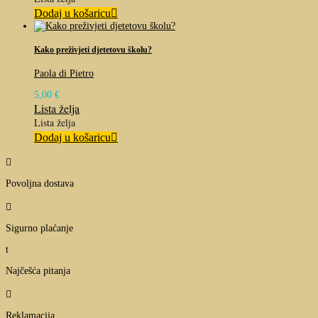
Dodaj u košaricu
Kako preživjeti djetetovu školu?
Paola di Pietro
5,00
€
Lista želja
Lista želja
Dodaj u košaricu

Povoljna dostava

Sigurno plaćanje
t
Najčešća pitanja

Reklamacija