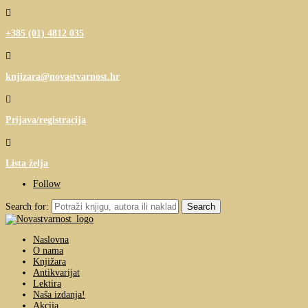

+385 (01) 4812 035

knjizara@novastvarnost.hr

Prijava/registracija

Lista želja
Follow
Search for:
Naslovna
O nama
Knjižara
Antikvarijat
Lektira
Naša izdanja!
Akcija