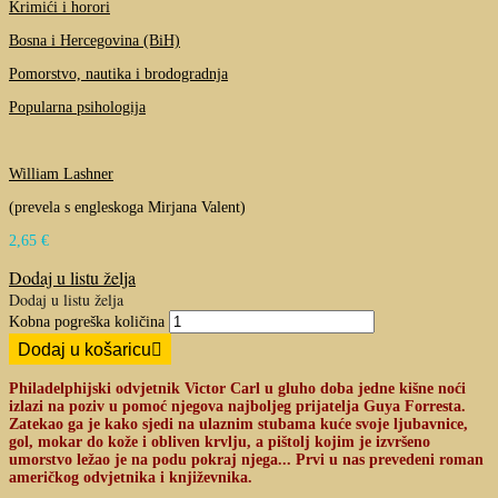
Krimići i horori
Bosna i Hercegovina (BiH)
Pomorstvo, nautika i brodogradnja
Popularna psihologija
William Lashner
(prevela s engleskoga Mirjana Valent)
2,65
€
Dodaj u listu želja
Dodaj u listu želja
Kobna pogreška količina
Dodaj u košaricu
Philadelphijski odvjetnik Victor Carl u gluho doba jedne kišne noći
izlazi na poziv u pomoć njegova najboljeg prijatelja Guya Forresta.
Zatekao ga je kako sjedi na ulaznim stubama kuće svoje ljubavnice,
gol, mokar do kože i obliven krvlju, a pištolj kojim je izvršeno
umorstvo ležao je na podu pokraj njega... Prvi u nas prevedeni roman
američkog odvjetnika i književnika.