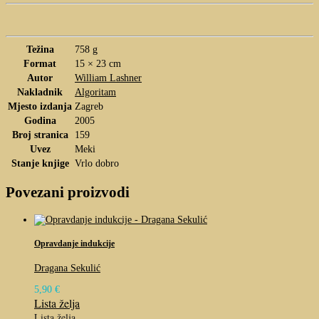
Težina
758 g
Format
15 × 23 cm
Autor
William Lashner
Nakladnik
Algoritam
Mjesto izdanja
Zagreb
Godina
2005
Broj stranica
159
Uvez
Meki
Stanje knjige
Vrlo dobro
Povezani proizvodi
Opravdanje indukcije
Dragana Sekulić
5,90
€
Lista želja
Lista želja