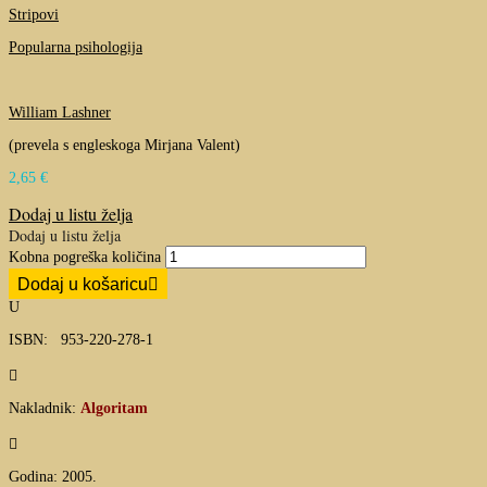
Stripovi
Popularna psihologija
William Lashner
(prevela s engleskoga Mirjana Valent)
2,65
€
Dodaj u listu želja
Dodaj u listu želja
Kobna pogreška količina
Dodaj u košaricu
U
ISBN: 953-220-278-1

Nakladnik:
Algoritam

Godina: 2005.