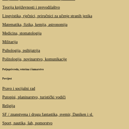
Teorija književnosti i prevodilaštvo
Lingvistika, rječnici, priručnici za učenje stranih jezika
Matematika, fizika, kemija, astronomija
Medicina, stomatologija
Militarija
Psihologija, psihijatrija
Politologija, novinarstvo, komunikacije
Poljoprivreda, veterina i šumarstvo
Povijest
Pravo i socijalni rad
Putopisi, planinarstvo, turistički vodiči
Religija
SF / znanstvena i druga fantastika, svemir, Daniken i sl.
Sport, nautika, šah, pomorstvo