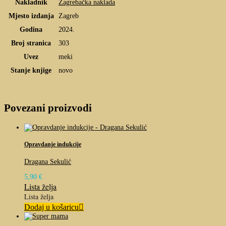
Nakladnik
Zagrebačka naklada
Mjesto izdanja
Zagreb
Godina
2024.
Broj stranica
303
Uvez
meki
Stanje knjige
novo
Povezani proizvodi
Opravdanje indukcije
Dragana Sekulić
5,90
€
Lista želja
Lista želja
Dodaj u košaricu