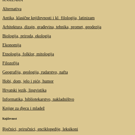
Alternativa
Antika, klasične književnosti i kl. filologija, latinizam
Arhitektura, dizajn, građevina, tehnika, promet, geodezija
Biologija, priroda, ekologija
Ekonomija
Etnologija, folklor, mitologija
Filozofija
Geografija, geologija, rudarstvo, nafta
Hobi, dom, jelo i piće, humor
Hrvatski jezik, lingvistika
Informatika, bibliotekarstvo, nakladništvo
Knjige za djecu i mladež
Književnost
Rječnici, priručnici, enciklopedije, leksikoni