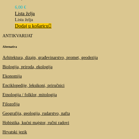
6,00
€
Lista želja
Lista želja
Dodaj u košaricu
ANTIKVARIJAT
Alternativa
Arhitektura, dizajn, građevinarstvo, promet, geodezija
Biologija, priroda, ekologija
Ekonomija
Enciklopedije, leksikoni, priručnici
Etnologija / folklor, mitologija
Filozofija
Geografija, geologija, rudarstvo, nafta
Hobistika, kućni majstor, ručni radovi
Hrvatski jezik