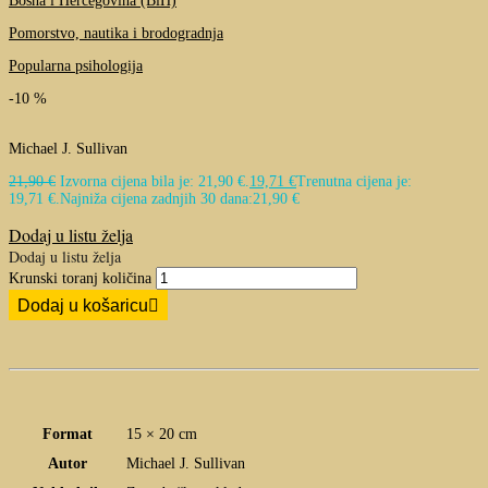
Bosna i Hercegovina (BiH)
Pomorstvo, nautika i brodogradnja
Popularna psihologija
-10 %
Michael J. Sullivan
21,90
€
Izvorna cijena bila je: 21,90 €.
19,71
€
Trenutna cijena je:
19,71 €.
Najniža cijena zadnjih 30 dana:
21,90
€
Dodaj u listu želja
Dodaj u listu želja
Krunski toranj količina
Dodaj u košaricu
Format
15 × 20 cm
Autor
Michael J. Sullivan