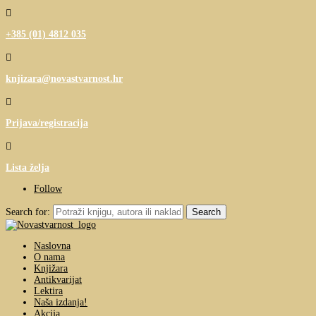

+385 (01) 4812 035

knjizara@novastvarnost.hr

Prijava/registracija

Lista želja
Follow
Search for:
Naslovna
O nama
Knjižara
Antikvarijat
Lektira
Naša izdanja!
Akcija