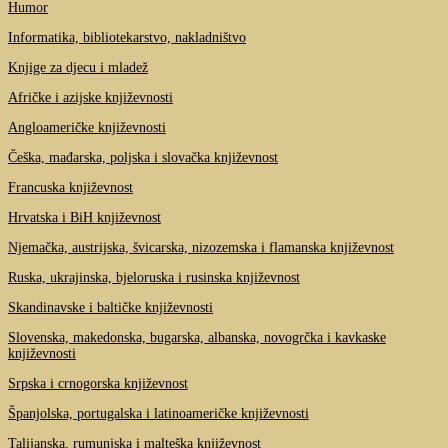
Humor
Informatika, bibliotekarstvo, nakladništvo
Knjige za djecu i mladež
Afričke i azijske književnosti
Angloameričke književnosti
Češka, mađarska, poljska i slovačka književnost
Francuska književnost
Hrvatska i BiH književnost
Njemačka, austrijska, švicarska, nizozemska i flamanska književnost
Ruska, ukrajinska, bjeloruska i rusinska književnost
Skandinavske i baltičke književnosti
Slovenska, makedonska, bugarska, albanska, novogrčka i kavkaske
književnosti
Srpska i crnogorska književnost
Španjolska, portugalska i latinoameričke književnosti
Talijanska, rumunjska i malteška književnost