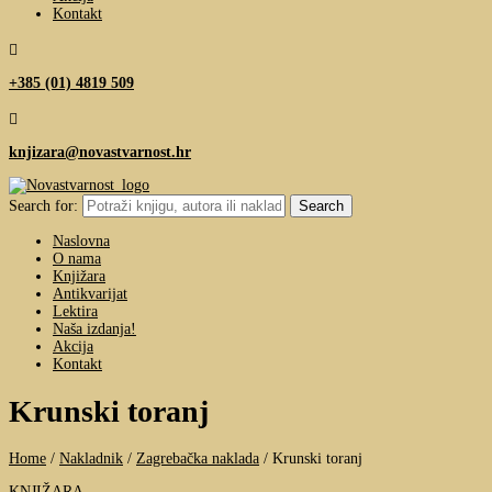
Kontakt

+385 (01) 4819 509

knjizara@novastvarnost.hr
Search for:
Naslovna
O nama
Knjižara
Antikvarijat
Lektira
Naša izdanja!
Akcija
Kontakt
Krunski toranj
Home
/
Nakladnik
/
Zagrebačka naklada
/
Krunski toranj
KNJIŽARA