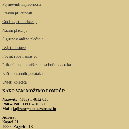
Pojmovnik književnosti
Pravila privatnosti
Opći uvjeti korištenja
Načini plaćanja
Sigurnost online plaćanja
Uvjeti dostave
Povrat robe i jamstvo
Prikupljanje i korištenje osobnih podataka
Zaštita osobnih podataka
Uvjeti kolačića
KAKO VAM MOŽEMO POMOĆI?
Nazovite:
(385) 1 4812 035
Pon – Pet:
09:00 – 16:30
Mail:
knjizara@novastvarnost.hr
Adresa:
Kaptol 21,
10000 Zagreb, HR