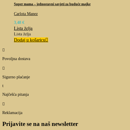
Super mama – jednostavni savjeti za buduće majke
Carlota Manez
3,48
€
Lista želja
Lista želja
Dodaj u košaricu

Povoljna dostava

Sigurno plaćanje
t
Najčešća pitanja

Reklamacija
Prijavite se na naš newsletter