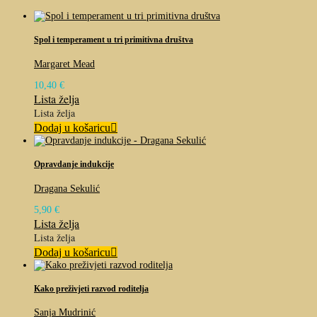
Spol i temperament u tri primitivna društva
Margaret Mead
10,40
€
Lista želja
Lista želja
Dodaj u košaricu
Opravdanje indukcije
Dragana Sekulić
5,90
€
Lista želja
Lista želja
Dodaj u košaricu
Kako preživjeti razvod roditelja
Sanja Mudrinić