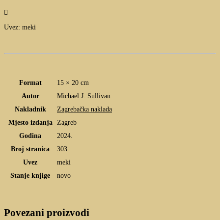

Uvez: meki
Format
15 × 20 cm
Autor
Michael J. Sullivan
Nakladnik
Zagrebačka naklada
Mjesto izdanja
Zagreb
Godina
2024.
Broj stranica
303
Uvez
meki
Stanje knjige
novo
Povezani proizvodi