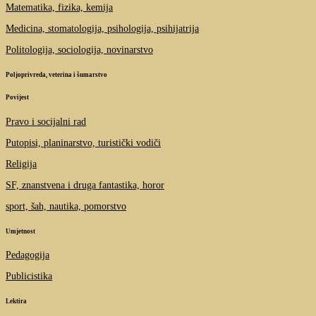
Matematika, fizika, kemija
Medicina, stomatologija, psihologija, psihijatrija
Politologija, sociologija, novinarstvo
Poljoprivreda, veterina i šumarstvo
Povijest
Pravo i socijalni rad
Putopisi, planinarstvo, turistički vodiči
Religija
SF, znanstvena i druga fantastika, horor
sport, šah, nautika, pomorstvo
Umjetnost
Pedagogija
Publicistika
Lektira