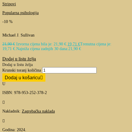
Stripovi
Popularna psihologija
-10 %
Michael J. Sullivan
21,90
€
Izvorna cijena bila je: 21,90 €.
19,71
€
Trenutna cijena je:
19,71 €.
Najniža cijena zadnjih 30 dana:
21,90
€
Dodaj u listu želja
Dodaj u listu želja
Krunski toranj količina
Dodaj u košaricu
U
ISBN: 978-953-252-378-2

Nakladnik:
Zagrebačka naklada

Godina: 2024.