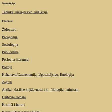
Strane knjige
Tehnika, inženjerstvo, industrija
Umjetnost
Židovstvo
Pedagogija
Sociologija
Publicistika
Poslovna literatura
Poezija
Kuharstvo/Gastronomija, Ugostiteljstvo, Enologija
Zagreb
Antika, klasične književnosti i kl. filologija, latinizam
Ljubavni romani
Krimići i horori