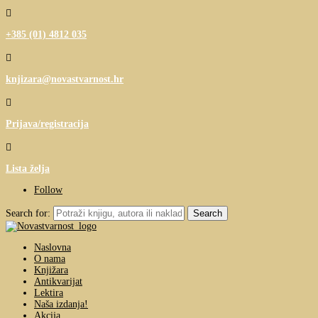

+385 (01) 4812 035

knjizara@novastvarnost.hr

Prijava/registracija

Lista želja
Follow
Search for:
Naslovna
O nama
Knjižara
Antikvarijat
Lektira
Naša izdanja!
Akcija