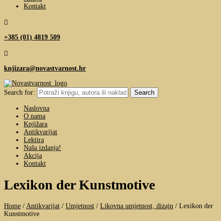
Kontakt

+385 (01) 4819 509

knjizara@novastvarnost.hr
Search for:
Naslovna
O nama
Knjižara
Antikvarijat
Lektira
Naša izdanja!
Akcija
Kontakt
Lexikon der Kunstmotive
Home
/
Antikvarijat
/
Umjetnost
/
Likovna umjetnost, dizajn
/
Lexikon der
Kunstmotive