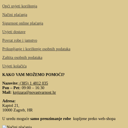
Opći uvjeti korištenja
Načini plaćanja
Sigurnost online plaćanja
Uvjeti dostave
Povrat robe i jamstvo
Prikupljanje i korištenje osobnih podataka
Zaštita osobnih podataka
Uvjeti kolačića
KAKO VAM MOŽEMO POMOĆI?
Nazovite:
(385) 1 4812 035
Pon – Pet:
09:00 – 16:30
Mail:
knjizara@novastvarnost.hr
Adresa:
Kaptol 21,
10000 Zagreb, HR
U uredu moguće
samo preuzimanje robe
kupljene preko web-shopa