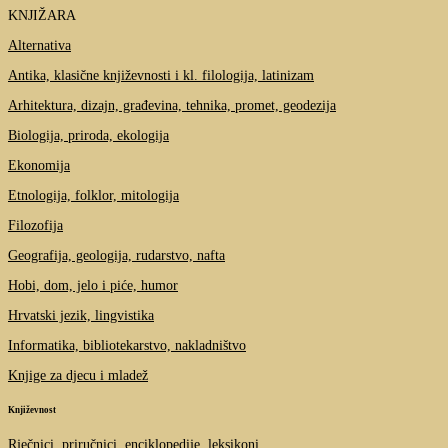
KNJIŽARA
Alternativa
Antika, klasične književnosti i kl. filologija, latinizam
Arhitektura, dizajn, građevina, tehnika, promet, geodezija
Biologija, priroda, ekologija
Ekonomija
Etnologija, folklor, mitologija
Filozofija
Geografija, geologija, rudarstvo, nafta
Hobi, dom, jelo i piće, humor
Hrvatski jezik, lingvistika
Informatika, bibliotekarstvo, nakladništvo
Knjige za djecu i mladež
Književnost
Rječnici, priručnici, enciklopedije, leksikoni