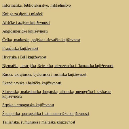
Informatika, bibliotekarstvo, nakladništvo
Knjige za djecu i mladež
Afričke i azijske književnosti
Angloameričke književnosti
Češka, mađarska, poljska i slovačka književnost
Francuska književnost
Hrvatska i BiH književnost
Njemačka, austrijska, švicarska, nizozemska i flamanska književnost
Ruska, ukrajinska, bjeloruska i rusinska književnost
Skandinavske i baltičke književnosti
Slovenska, makedonska, bugarska, albanska, novogrčka i kavkaske
književnosti
Srpska i crnogorska književnost
Španjolska, portugalska i latinoameričke književnosti
Talijanska, rumunjska i malteška književnost