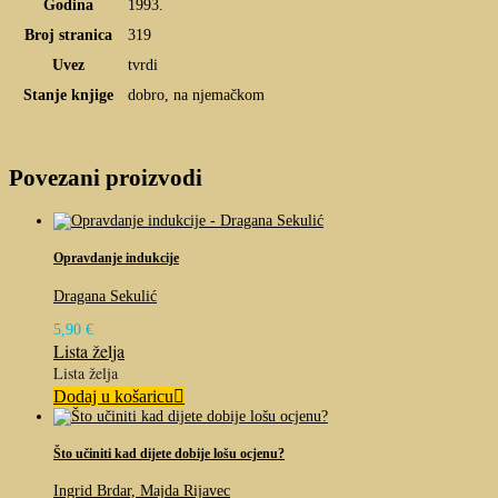
Godina
1993.
Broj stranica
319
Uvez
tvrdi
Stanje knjige
dobro, na njemačkom
Povezani proizvodi
Opravdanje indukcije
Dragana Sekulić
5,90
€
Lista želja
Lista želja
Dodaj u košaricu
Što učiniti kad dijete dobije lošu ocjenu?
Ingrid Brdar, Majda Rijavec