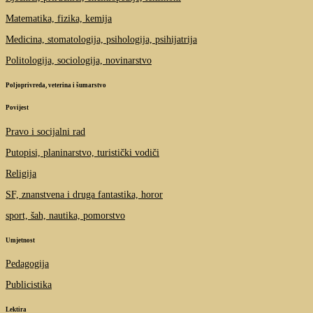
Matematika, fizika, kemija
Medicina, stomatologija, psihologija, psihijatrija
Politologija, sociologija, novinarstvo
Poljoprivreda, veterina i šumarstvo
Povijest
Pravo i socijalni rad
Putopisi, planinarstvo, turistički vodiči
Religija
SF, znanstvena i druga fantastika, horor
sport, šah, nautika, pomorstvo
Umjetnost
Pedagogija
Publicistika
Lektira