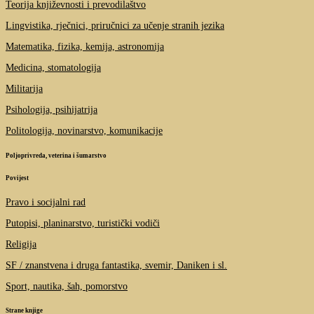
Teorija književnosti i prevodilaštvo
Lingvistika, rječnici, priručnici za učenje stranih jezika
Matematika, fizika, kemija, astronomija
Medicina, stomatologija
Militarija
Psihologija, psihijatrija
Politologija, novinarstvo, komunikacije
Poljoprivreda, veterina i šumarstvo
Povijest
Pravo i socijalni rad
Putopisi, planinarstvo, turistički vodiči
Religija
SF / znanstvena i druga fantastika, svemir, Daniken i sl.
Sport, nautika, šah, pomorstvo
Strane knjige