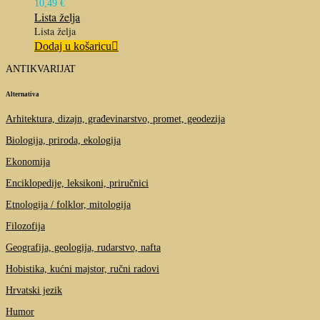
10,49
€
Lista želja
Lista želja
Dodaj u košaricu
ANTIKVARIJAT
Alternativa
Arhitektura, dizajn, građevinarstvo, promet, geodezija
Biologija, priroda, ekologija
Ekonomija
Enciklopedije, leksikoni, priručnici
Etnologija / folklor, mitologija
Filozofija
Geografija, geologija, rudarstvo, nafta
Hobistika, kućni majstor, ručni radovi
Hrvatski jezik
Humor