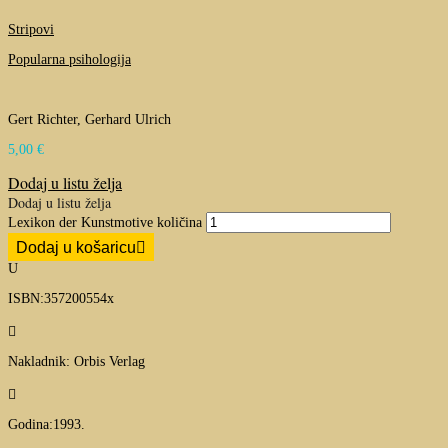
Stripovi
Popularna psihologija
Gert Richter, Gerhard Ulrich
5,00
€
Dodaj u listu želja
Dodaj u listu želja
Lexikon der Kunstmotive količina
Dodaj u košaricu
U
ISBN:357200554x

Nakladnik: Orbis Verlag

Godina:1993.