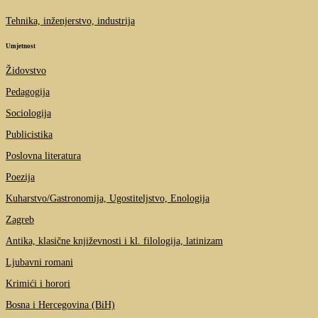
Tehnika, inženjerstvo, industrija
Umjetnost
Židovstvo
Pedagogija
Sociologija
Publicistika
Poslovna literatura
Poezija
Kuharstvo/Gastronomija, Ugostiteljstvo, Enologija
Zagreb
Antika, klasične književnosti i kl. filologija, latinizam
Ljubavni romani
Krimići i horori
Bosna i Hercegovina (BiH)