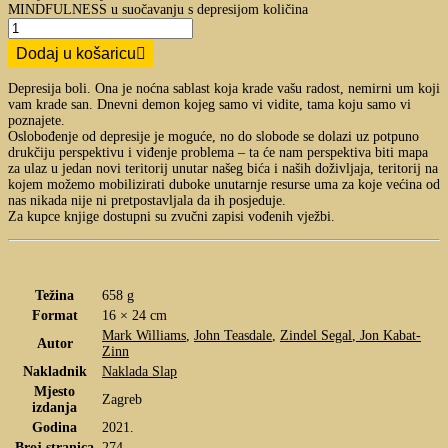
MINDFULNESS u suočavanju s depresijom količina
Dodaj u košaricu
Depresija boli. Ona je noćna sablast koja krade vašu radost, nemirni um koji
vam krade san. Dnevni demon kojeg samo vi vidite, tama koju samo vi
poznajete.
Oslobođenje od depresije je moguće, no do slobode se dolazi uz potpuno
drukčiju perspektivu i viđenje problema – ta će nam perspektiva biti mapa
za ulaz u jedan novi teritorij unutar našeg bića i naših doživljaja, teritorij na
kojem možemo mobilizirati duboke unutarnje resurse uma za koje većina od
nas nikada nije ni pretpostavljala da ih posjeduje.
Za kupce knjige dostupni su zvučni zapisi vođenih vježbi.
Težina
658 g
Format
16 × 24 cm
Mark Williams
,
John Teasdale
,
Zindel Segal
,
Jon Kabat-
Autor
Zinn
Nakladnik
Naklada Slap
Mjesto
Zagreb
izdanja
Godina
2021.
Broj stranica
274