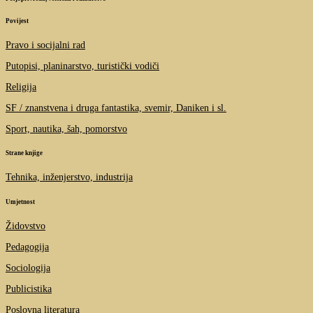
Povijest
Pravo i socijalni rad
Putopisi, planinarstvo, turistički vodiči
Religija
SF / znanstvena i druga fantastika, svemir, Daniken i sl.
Sport, nautika, šah, pomorstvo
Strane knjige
Tehnika, inženjerstvo, industrija
Umjetnost
Židovstvo
Pedagogija
Sociologija
Publicistika
Poslovna literatura