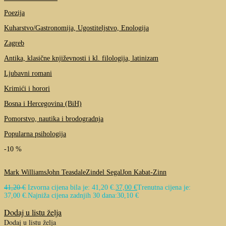
Poezija
Kuharstvo/Gastronomija, Ugostiteljstvo, Enologija
Zagreb
Antika, klasične književnosti i kl. filologija, latinizam
Ljubavni romani
Krimići i horori
Bosna i Hercegovina (BiH)
Pomorstvo, nautika i brodogradnja
Popularna psihologija
-10 %
Mark Williams
John Teasdale
Zindel Segal
Jon Kabat-Zinn
41,20
€
Izvorna cijena bila je: 41,20 €.
37,00
€
Trenutna cijena je:
37,00 €.
Najniža cijena zadnjih 30 dana:
30,10
€
Dodaj u listu želja
Dodaj u listu želja