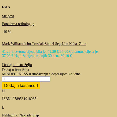
Lektira
Stripovi
Popularna psihologija
-10 %
Mark Williams
John Teasdale
Zindel Segal
Jon Kabat-Zinn
41,20
€
Izvorna cijena bila je: 41,20 €.
37,00
€
Trenutna cijena je:
37,00 €.
Najniža cijena zadnjih 30 dana:
30,10
€
Dodaj u listu želja
Dodaj u listu želja
MINDFULNESS u suočavanju s depresijom količina
Dodaj u košaricu
U
ISBN: 9789531918985

Nakladnik:
Naklada Slap