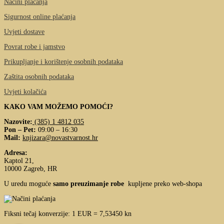
Načini plaćanja
Sigurnost online plaćanja
Uvjeti dostave
Povrat robe i jamstvo
Prikupljanje i korištenje osobnih podataka
Zaštita osobnih podataka
Uvjeti kolačića
KAKO VAM MOŽEMO POMOĆI?
Nazovite:
(385) 1 4812 035
Pon – Pet:
09:00 – 16:30
Mail:
knjizara@novastvarnost.hr
Adresa:
Kaptol 21,
10000 Zagreb, HR
U uredu moguće
samo preuzimanje robe
kupljene preko web-shopa
Fiksni tečaj konverzije: 1 EUR = 7,53450 kn