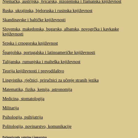
Njemačka, austrijska, švicarska, nizozemska i flamanska književnost
Ruska, ukrajinska, bjeloruska i rusinska književnost
Skandinavske i baltičke književnosti
Slovenska, makedonska, bugarska, albanska, novogrčka i kavkaske
književnosti
Srpska i crnogorska književnost
Španjolska, portugalska i latinoameričke književnosti
Talijanska, rumunjska i malteška književnost
Teorija književnosti i prevodilaštvo
Lingvistika, rječnici, priručnici za učenje stranih jezika
Matematika, fizika, kemija, astronomija
Medicina, stomatologija
Militarija
Psihologija, psihijatrija
Politologija, novinarstvo, komunikacije
Poljoprivreda, veterina i šumarstvo