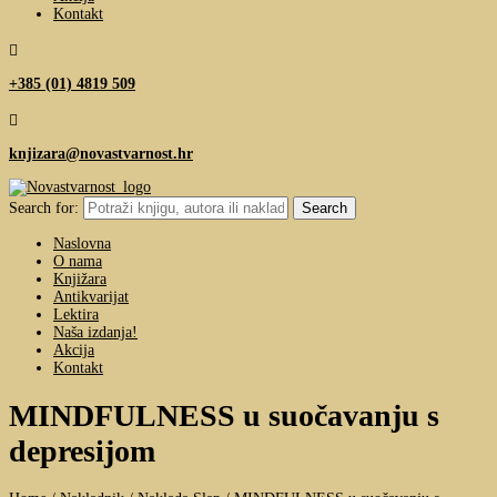
Kontakt

+385 (01) 4819 509

knjizara@novastvarnost.hr
Search for:
Naslovna
O nama
Knjižara
Antikvarijat
Lektira
Naša izdanja!
Akcija
Kontakt
MINDFULNESS u suočavanju s
depresijom