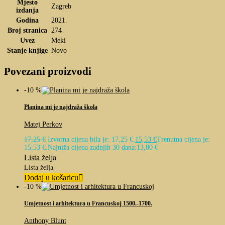
Mjesto
Zagreb
izdanja
Godina
2021.
Broj stranica
274
Uvez
Meki
Stanje knjige
Novo
Povezani proizvodi
-10 %
Planina mi je najdraža škola
Matej Perkov
17,25
€
Izvorna cijena bila je: 17,25 €.
15,53
€
Trenutna cijena je:
15,53 €.
Najniža cijena zadnjih 30 dana:
13,80
€
Lista želja
Lista želja
Dodaj u košaricu
-10 %
Umjetnost i arhitektura u Francuskoj 1500.-1700.
Anthony Blunt