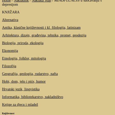
Home
/
Nakladnik
/
Naklada Slap
/
MINDFULNESS u suočavanju s
depresijom
KNJIŽARA
Alternativa
Antika, klasične književnosti i kl. filologija, latinizam
Arhitektura, dizajn, građevina, tehnika, promet, geodezija
Biologija, priroda, ekologija
Ekonomija
Etnologija, folklor, mitologija
Filozofija
Geografija, geologija, rudarstvo, nafta
Hobi, dom, jelo i piće, humor
Hrvatski jezik, lingvistika
Informatika, bibliotekarstvo, nakladništvo
Knjige za djecu i mladež
Književnost