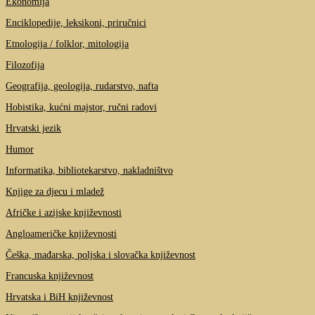
Ekonomija
Enciklopedije, leksikoni, priručnici
Etnologija / folklor, mitologija
Filozofija
Geografija, geologija, rudarstvo, nafta
Hobistika, kućni majstor, ručni radovi
Hrvatski jezik
Humor
Informatika, bibliotekarstvo, nakladništvo
Knjige za djecu i mladež
Afričke i azijske književnosti
Angloameričke književnosti
Češka, mađarska, poljska i slovačka književnost
Francuska književnost
Hrvatska i BiH književnost