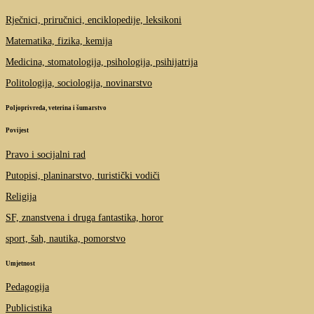
Rječnici, priručnici, enciklopedije, leksikoni
Matematika, fizika, kemija
Medicina, stomatologija, psihologija, psihijatrija
Politologija, sociologija, novinarstvo
Poljoprivreda, veterina i šumarstvo
Povijest
Pravo i socijalni rad
Putopisi, planinarstvo, turistički vodiči
Religija
SF, znanstvena i druga fantastika, horor
sport, šah, nautika, pomorstvo
Umjetnost
Pedagogija
Publicistika