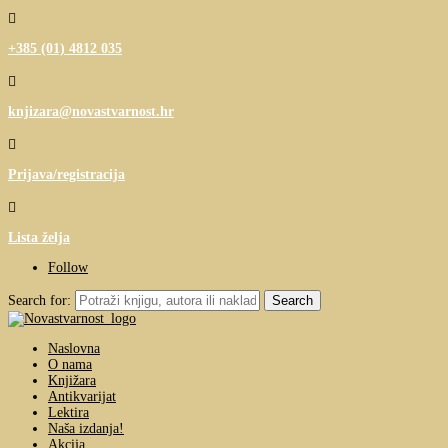

+385 (01) 4812 035

knjizara@novastvarnost.hr

Prijava/registracija

Lista želja
Follow
Search for:
Naslovna
O nama
Knjižara
Antikvarijat
Lektira
Naša izdanja!
Akcija