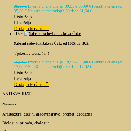
39,55
€
Izvorna cijena bila je: 39,55 €.
35,60
€
Trenutna cijena je:
35,60 €.
Najniža cijena zadnjih 30 dana:
31,64
€
Lista želja
Lista želja
Dodaj u košaricu
-15 %
Sabrani radovi dr. Jakova Čuke od 1905. do 1928.
Vjekoslav Ćosić (ur.)
19,91
€
Izvorna cijena bila je: 19,91 €.
17,00
€
Trenutna cijena je:
17,00 €.
Najniža cijena zadnjih 30 dana:
17,92
€
Lista želja
Lista želja
Dodaj u košaricu
ANTIKVARIJAT
Alternativa
Arhitektura, dizajn, građevinarstvo, promet, geodezija
Biologija, priroda, ekologija