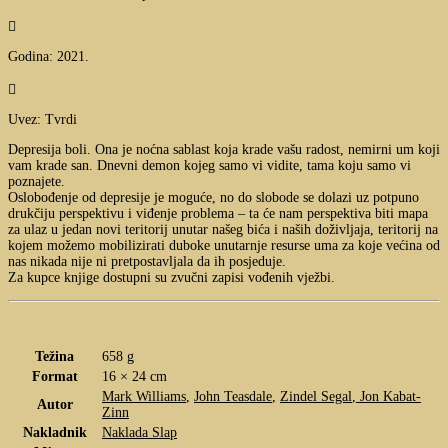

Godina: 2021.

Uvez: Tvrdi
Depresija boli. Ona je noćna sablast koja krade vašu radost, nemirni um koji
vam krade san. Dnevni demon kojeg samo vi vidite, tama koju samo vi
poznajete.
Oslobođenje od depresije je moguće, no do slobode se dolazi uz potpuno
drukčiju perspektivu i viđenje problema – ta će nam perspektiva biti mapa
za ulaz u jedan novi teritorij unutar našeg bića i naših doživljaja, teritorij na
kojem možemo mobilizirati duboke unutarnje resurse uma za koje većina od
nas nikada nije ni pretpostavljala da ih posjeduje.
Za kupce knjige dostupni su zvučni zapisi vođenih vježbi.
Težina
658 g
Format
16 × 24 cm
Mark Williams
,
John Teasdale
,
Zindel Segal
,
Jon Kabat-
Autor
Zinn
Nakladnik
Naklada Slap