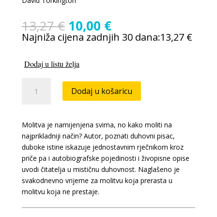
David Torkington
Izvorna
Trenutna
13,27
€
10,00
€
cijena
cijena
Najniža cijena zadnjih 30 dana:
13,27
€
bila
je:
je:
10,00 €.
Dodaj u listu želja
13,27 €.
Mudrost
Dodaj u košaricu
kršćanskih
mistika
količina
Molitva je namijenjena svima, no kako moliti na
najprikladniji način? Autor, poznati duhovni pisac,
duboke istine iskazuje jednostavnim rječnikom kroz
priče pa i autobiografske pojedinosti i živopisne opise
uvodi čitatelja u mističnu duhovnost. Naglašeno je
svakodnevno vrijeme za molitvu koja prerasta u
molitvu koja ne prestaje.