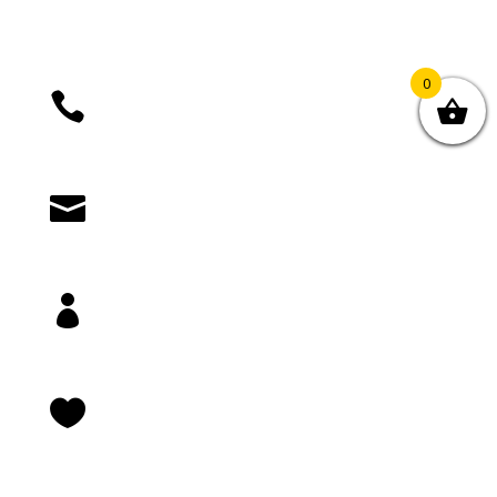
0

+385 (01) 4812 035

knjizara@novastvarnost.hr

Prijava/registracija

Lista želja