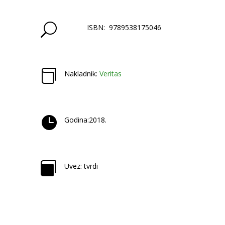
U
ISBN: 9789538175046

Nakladnik:
Veritas

Godina:2018.

Uvez: tvrdi