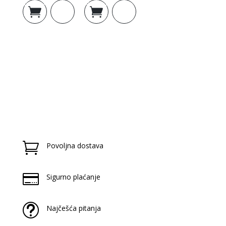
Dodaj u
Dodaj u
košaricu
košaricu

Povoljna dostava

Sigurno plaćanje
t
Najčešća pitanja