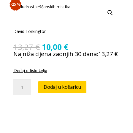
-25 %
David Torkington
Izvorna
Trenutna
13,27
€
10,00
€
cijena
cijena
Najniža cijena zadnjih 30 dana:
13,27
€
bila
je:
je:
10,00 €.
Dodaj u listu želja
13,27 €.
Mudrost
Dodaj u košaricu
kršćanskih
mistika
količina