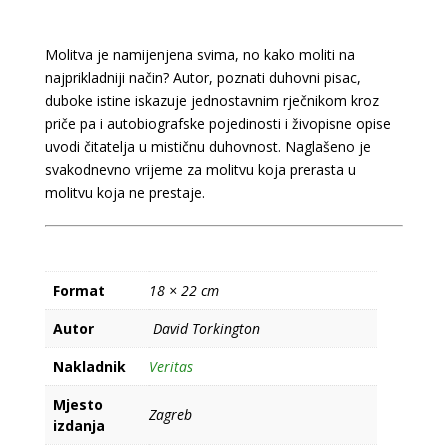
Molitva je namijenjena svima, no kako moliti na
najprikladniji način? Autor, poznati duhovni pisac,
duboke istine iskazuje jednostavnim rječnikom kroz
priče pa i autobiografske pojedinosti i živopisne opise
uvodi čitatelja u mističnu duhovnost. Naglašeno je
svakodnevno vrijeme za molitvu koja prerasta u
molitvu koja ne prestaje.
Format
18 × 22 cm
Autor
David Torkington
Nakladnik
Veritas
Mjesto
Zagreb
izdanja