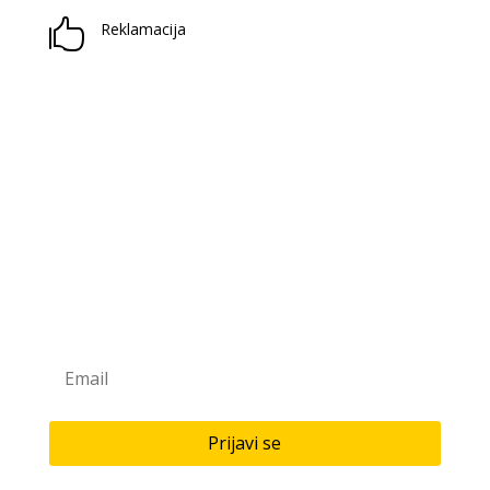

Reklamacija
Prijavite se na naš newsletter
Saznaj novitete u našoj knjižari i antikvarijatu!
Prijavi se