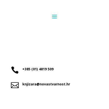

+385 (01) 4819 509

knjizara@novastvarnost.hr