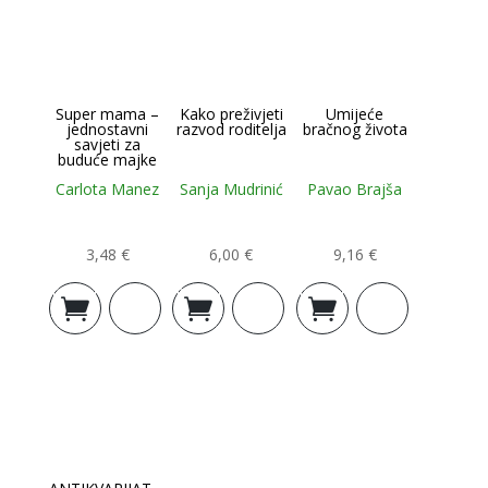
Super mama –
Kako preživjeti
Umijeće
jednostavni
razvod roditelja
bračnog života
savjeti za
buduće majke
Carlota Manez
Sanja Mudrinić
Pavao Brajša
3,48
€
6,00
€
9,16
€
Dodaj u
Dodaj u
Dodaj u
košaricu
košaricu
košaricu