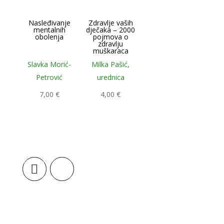
Nasleđivanje
Zdravlje vaših
mentalnih
dječaka – 2000
obolenja
pojmova o
zdravlju
muškaraca
Slavka Morić-
Milka Pašić,
Petrović
urednica
7,00
€
4,00
€
Dodaj u
Dodaj u
košaricu
košaricu