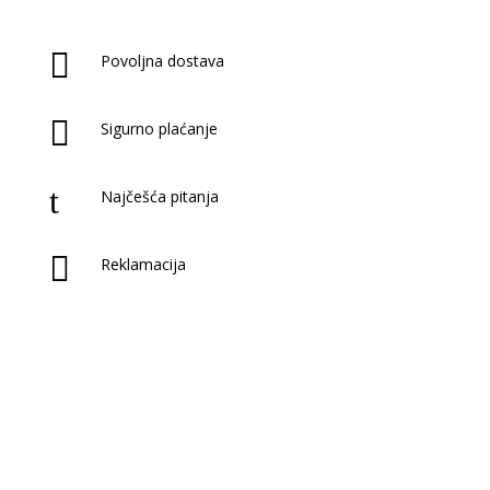

Povoljna dostava

Sigurno plaćanje
t
Najčešća pitanja

Reklamacija