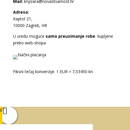
Mail:
knjizara@novastvarnost.hr
Adresa:
Kaptol 21,
10000 Zagreb, HR
U uredu moguće
samo preuzimanje robe
kupljene
preko web-shopa
Fiksni tečaj konverzije: 1 EUR = 7,53450 kn
0