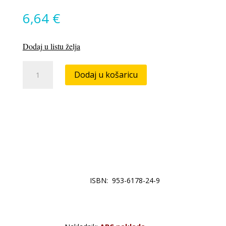
6,64
€
Dodaj u listu želja
Najsjajnija
Dodaj u košaricu
zagrebačka
predstava
količina
ISBN: 953-6178-24-9