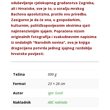
oduševljenje cjelokupnog građanstva Zagreba,
ali i Hrvatske, sve je to, u ozračju mrskog
Bachova apsolutizma, pratilo ovu priredbu.
Zasigurno je da će ona, u gospodarkim,
kulturnim, političkopovijesnim okvirima sjati
najintenzivnijim sjajem. Popraćena nizom
originalnih fotografija i svakodnevnim napisima
iz ondašnjih "Narodnih novina", ova je knjiga
dragocijena potvrda jednog sjajnog razdoblja
hrvatske povijesti.
Težina
000 g
Format
23 × 26 cm
Autor
Igor Gostl
Nakladnik
ABC naklada