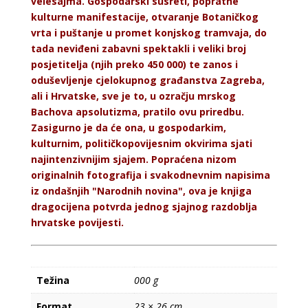
velesajma. Gospodarski susreti, popratne
kulturne manifestacije, otvaranje Botaničkog
vrta i puštanje u promet konjskog tramvaja, do
tada neviđeni zabavni spektakli i veliki broj
posjetitelja (njih preko 450 000) te zanos i
oduševljenje cjelokupnog građanstva Zagreba,
ali i Hrvatske, sve je to, u ozračju mrskog
Bachova apsolutizma, pratilo ovu priredbu.
Zasigurno je da će ona, u gospodarkim,
kulturnim, političkopovijesnim okvirima sjati
najintenzivnijim sjajem. Popraćena nizom
originalnih fotografija i svakodnevnim napisima
iz ondašnjih "Narodnih novina", ova je knjiga
dragocijena potvrda jednog sjajnog razdoblja
hrvatske povijesti.
Težina
000 g
Format
23 × 26 cm