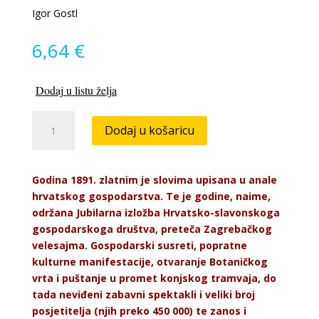
Igor Gostl
6,64
€
Dodaj u listu želja
Najsjajnija
Dodaj u košaricu
zagrebačka
predstava
količina
Godina 1891. zlatnim je slovima upisana u anale
hrvatskog gospodarstva. Te je godine, naime,
održana Jubilarna izložba Hrvatsko-slavonskoga
gospodarskoga društva, preteča Zagrebačkog
velesajma. Gospodarski susreti, popratne
kulturne manifestacije, otvaranje Botaničkog
vrta i puštanje u promet konjskog tramvaja, do
tada neviđeni zabavni spektakli i veliki broj
posjetitelja (njih preko 450 000) te zanos i