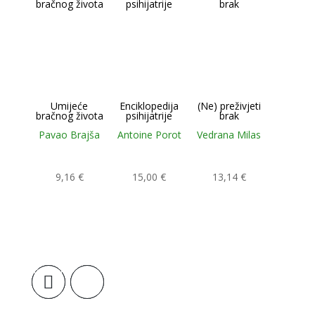
Umijeće
Enciklopedija
(Ne) preživjeti
bračnog života
psihijatrije
brak
Pavao Brajša
Antoine Porot
Vedrana Milas
9,16
€
15,00
€
13,14
€
Dodaj u
Dodaj u
Dodaj u
košaricu
košaricu
košaricu