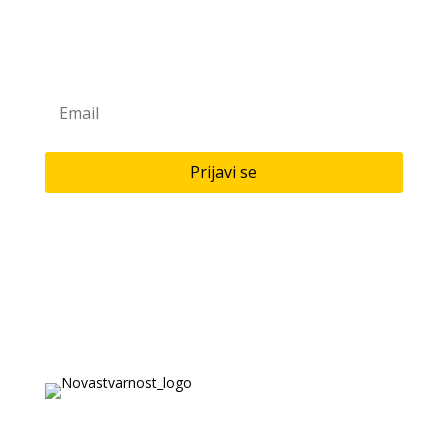
Prijavite se na naš newsletter
Saznaj novitete u našoj knjižari i antikvarijatu!
Prijavi se