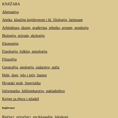
KNJIŽARA
Alternativa
Antika, klasične književnosti i kl. filologija, latinizam
Arhitektura, dizajn, građevina, tehnika, promet, geodezija
Biologija, priroda, ekologija
Ekonomija
Etnologija, folklor, mitologija
Filozofija
Geografija, geologija, rudarstvo, nafta
Hobi, dom, jelo i piće, humor
Hrvatski jezik, lingvistika
Informatika, bibliotekarstvo, nakladništvo
Knjige za djecu i mladež
Književnost
Rječnici, priručnici, enciklopedije, leksikoni