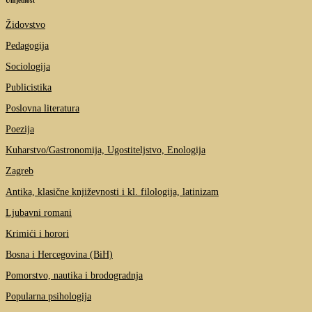
Umjetnost
Židovstvo
Pedagogija
Sociologija
Publicistika
Poslovna literatura
Poezija
Kuharstvo/Gastronomija, Ugostiteljstvo, Enologija
Zagreb
Antika, klasične književnosti i kl. filologija, latinizam
Ljubavni romani
Krimići i horori
Bosna i Hercegovina (BiH)
Pomorstvo, nautika i brodogradnja
Popularna psihologija