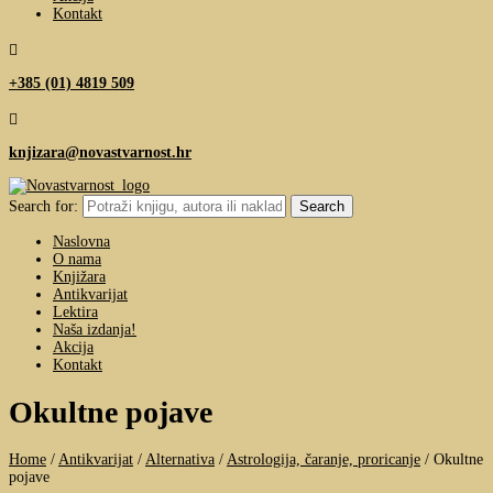
Kontakt

+385 (01) 4819 509

knjizara@novastvarnost.hr
Search for:
Naslovna
O nama
Knjižara
Antikvarijat
Lektira
Naša izdanja!
Akcija
Kontakt
Okultne pojave
Home
/
Antikvarijat
/
Alternativa
/
Astrologija, čaranje, proricanje
/
Okultne
pojave