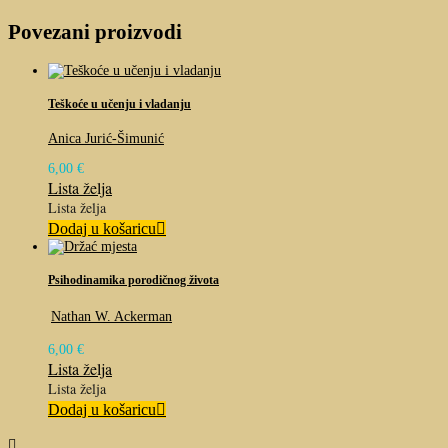
Povezani proizvodi
Teškoće u učenju i vladanju
Anica Jurić-Šimunić
6,00
€
Lista želja
Lista želja
Dodaj u košaricu
Psihodinamika porodičnog života
Nathan W. Ackerman
6,00
€
Lista želja
Lista želja
Dodaj u košaricu
