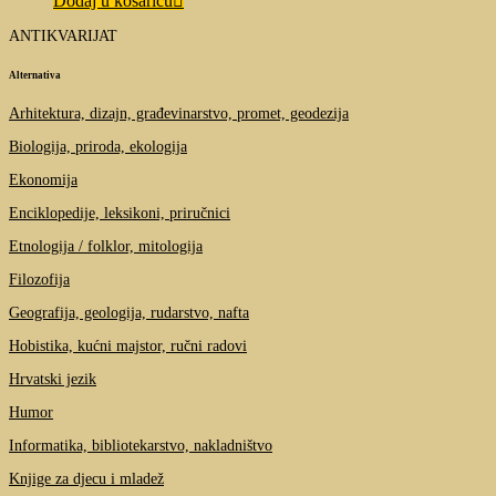
Dodaj u košaricu
ANTIKVARIJAT
Alternativa
Arhitektura, dizajn, građevinarstvo, promet, geodezija
Biologija, priroda, ekologija
Ekonomija
Enciklopedije, leksikoni, priručnici
Etnologija / folklor, mitologija
Filozofija
Geografija, geologija, rudarstvo, nafta
Hobistika, kućni majstor, ručni radovi
Hrvatski jezik
Humor
Informatika, bibliotekarstvo, nakladništvo
Knjige za djecu i mladež