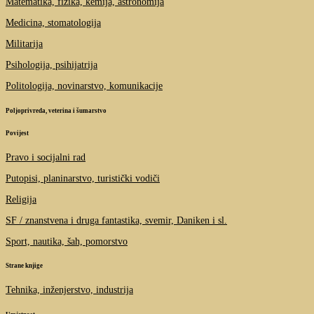
Matematika, fizika, kemija, astronomija
Medicina, stomatologija
Militarija
Psihologija, psihijatrija
Politologija, novinarstvo, komunikacije
Poljoprivreda, veterina i šumarstvo
Povijest
Pravo i socijalni rad
Putopisi, planinarstvo, turistički vodiči
Religija
SF / znanstvena i druga fantastika, svemir, Daniken i sl.
Sport, nautika, šah, pomorstvo
Strane knjige
Tehnika, inženjerstvo, industrija