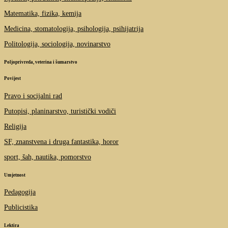
Matematika, fizika, kemija
Medicina, stomatologija, psihologija, psihijatrija
Politologija, sociologija, novinarstvo
Poljoprivreda, veterina i šumarstvo
Povijest
Pravo i socijalni rad
Putopisi, planinarstvo, turistički vodiči
Religija
SF, znanstvena i druga fantastika, horor
sport, šah, nautika, pomorstvo
Umjetnost
Pedagogija
Publicistika
Lektira