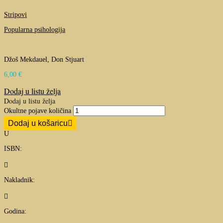
Stripovi
Popularna psihologija
Džoš Mekdauel, Don Stjuart
6,00
€
Dodaj u listu želja
Dodaj u listu želja
Okultne pojave količina
Dodaj u košaricu
U
ISBN:

Nakladnik:

Godina: