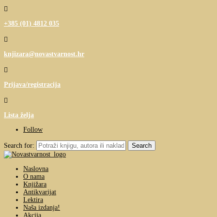

+385 (01) 4812 035

knjizara@novastvarnost.hr

Prijava/registracija

Lista želja
Follow
Search for:
Naslovna
O nama
Knjižara
Antikvarijat
Lektira
Naša izdanja!
Akcija