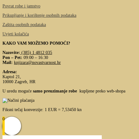
Povrat robe i jamstvo
Prikupljanje i korištenje osobnih podataka
Zaštita osobnih podataka
Uvjeti kolačića
KAKO VAM MOŽEMO POMOĆI?
Nazovite:
(385) 1 4812 035
Pon – Pet:
09:00 – 16:30
Mail:
knjizara@novastvarnost.hr
Adresa:
Kaptol 21,
10000 Zagreb, HR
U uredu moguće
samo preuzimanje robe
kupljene preko web-shopa
Fiksni tečaj konverzije: 1 EUR = 7,53450 kn
0