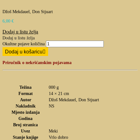
Džoš Mekdauel, Don Stjuart
6,00
€
Dodaj u listu želja
Dodaj u listu želja
Okultne pojave količina
Dodaj u košaricu
Priručnik o nekršćanskim pojavama
Težina
000 g
Format
14 × 21 cm
Autor
Džoš Mekdauel, Don Stjuart
Nakladnik
NS
Mjesto izdanja
Godina
Broj stranica
Uvez
Meki
Stanje knjige
Vrlo dobro