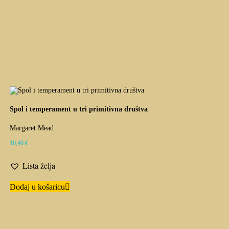
Spol i temperament u tri primitivna društva
Margaret Mead
10,40
€
Lista želja
Dodaj u košaricu