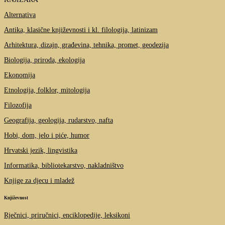
Alternativa
Antika, klasične književnosti i kl. filologija, latinizam
Arhitektura, dizajn, građevina, tehnika, promet, geodezija
Biologija, priroda, ekologija
Ekonomija
Etnologija, folklor, mitologija
Filozofija
Geografija, geologija, rudarstvo, nafta
Hobi, dom, jelo i piće, humor
Hrvatski jezik, lingvistika
Informatika, bibliotekarstvo, nakladništvo
Knjige za djecu i mladež
Književnost
Rječnici, priručnici, enciklopedije, leksikoni