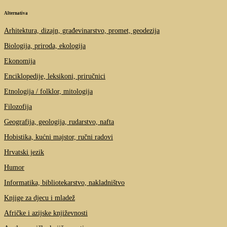
Alternativa
Arhitektura, dizajn, građevinarstvo, promet, geodezija
Biologija, priroda, ekologija
Ekonomija
Enciklopedije, leksikoni, priručnici
Etnologija / folklor, mitologija
Filozofija
Geografija, geologija, rudarstvo, nafta
Hobistika, kućni majstor, ručni radovi
Hrvatski jezik
Humor
Informatika, bibliotekarstvo, nakladništvo
Knjige za djecu i mladež
Afričke i azijske književnosti