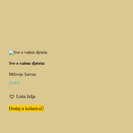
Sve o vašem djetetu
Milivoje Sarvan
10,49
€
Lista želja
Dodaj u košaricu