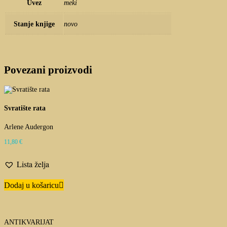
Uvez
meki
Stanje knjige
novo
Povezani proizvodi
Svratište rata
Arlene Audergon
11,80
€
Lista želja
Dodaj u košaricu
ANTIKVARIJAT