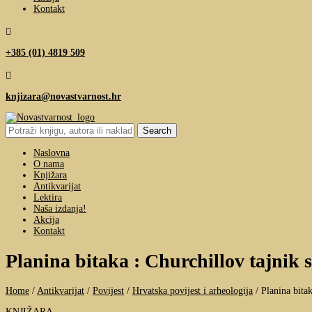
Kontakt

+385 (01) 4819 509

knjizara@novastvarnost.hr
Search
for:
Naslovna
O nama
Knjižara
Antikvarijat
Lektira
Naša izdanja!
Akcija
Kontakt
Planina bitaka : Churchillov tajnik
Home
/
Antikvarijat
/
Povijest
/
Hrvatska povijest i arheologija
/
Planina bita
KNJIŽARA