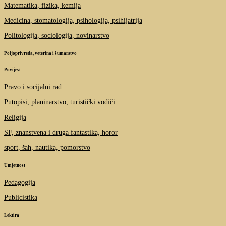
Matematika, fizika, kemija
Medicina, stomatologija, psihologija, psihijatrija
Politologija, sociologija, novinarstvo
Poljoprivreda, veterina i šumarstvo
Povijest
Pravo i socijalni rad
Putopisi, planinarstvo, turistički vodiči
Religija
SF, znanstvena i druga fantastika, horor
sport, šah, nautika, pomorstvo
Umjetnost
Pedagogija
Publicistika
Lektira