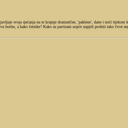
avljuje svoja sjećanja na te krajnje dramatične, 'paklene', dane i noći tijekom
u borbu, a kako četnike? Kako su partizani uopće uspjeli probiti tako čvrst nepri