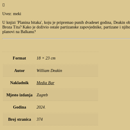

Uvez: meki
U knjizi 'Planina bitaka', koju je pripremao punih dvadeset godina, Deakin obj
Broza Tita? Kako je doživio ostale partizanske zapovjednike, partizane i njihov
planovi na Balkanu?
Format
18 × 23 cm
Autor
William Deakin
Nakladnik
Media Bar
Mjesto izdanja
Zagreb
Godina
2024.
Broj stranica
374