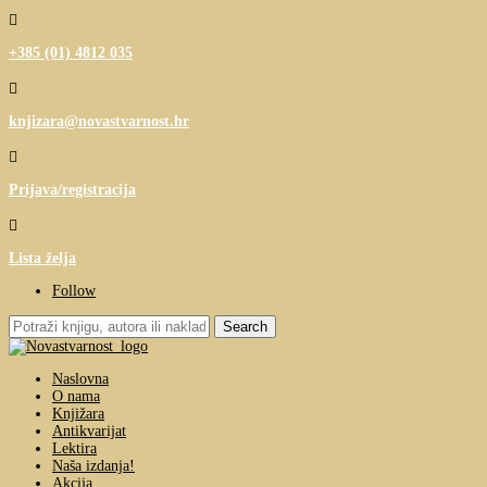

+385 (01) 4812 035

knjizara@novastvarnost.hr

Prijava/registracija

Lista želja
Follow
Search
for:
Naslovna
O nama
Knjižara
Antikvarijat
Lektira
Naša izdanja!
Akcija