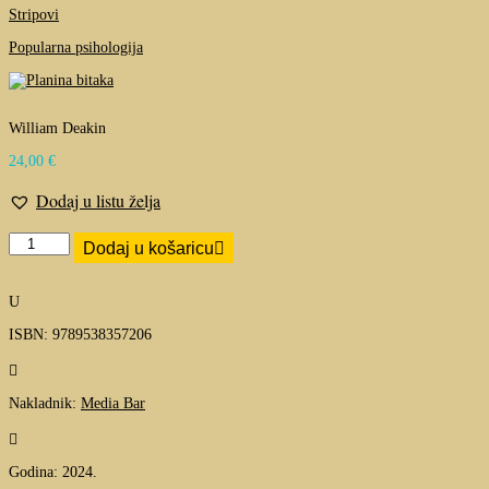
Stripovi
Popularna psihologija
William Deakin
24,00
€
Dodaj u listu želja
Planina
Dodaj u košaricu
bitaka
:
Churchillov
U
tajnik
s
ISBN: 9789538357206
partizanima
u

njihovim
najtežim
Nakladnik:
Media Bar
danima
količina

Godina: 2024.