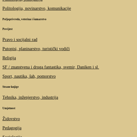
Politologija, novinarstvo, komunikacije
Poljoprivreda, veterina i šumarstvo
Povijest
Pravo i socijalni rad
Putopisi, planinarstvo, turistički vodiči
Religija
SF / znanstvena i druga fantastika, svemir, Daniken i sl.
Sport, nautika, šah, pomorstvo
Strane knjige
Tehnika, inženjerstvo, industrija
Umjetnost
Židovstvo
Pedagogija