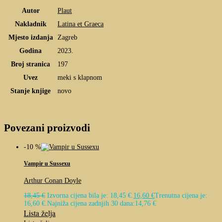
Autor
Plaut
Nakladnik
Latina et Graeca
Mjesto izdanja
Zagreb
Godina
2023.
Broj stranica
197
Uvez
meki s klapnom
Stanje knjige
novo
Povezani proizvodi
-10 %
Vampir u Sussexu
Arthur Conan Doyle
18,45
€
Izvorna cijena bila je: 18,45 €.
16,60
€
Trenutna cijena je:
16,60 €.
Najniža cijena zadnjih 30 dana:
14,76
€
Lista želja