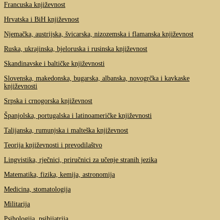
Francuska književnost
Hrvatska i BiH književnost
Njemačka, austrijska, švicarska, nizozemska i flamanska književnost
Ruska, ukrajinska, bjeloruska i rusinska književnost
Skandinavske i baltičke književnosti
Slovenska, makedonska, bugarska, albanska, novogrčka i kavkaske
književnosti
Srpska i crnogorska književnost
Španjolska, portugalska i latinoameričke književnosti
Talijanska, rumunjska i malteška književnost
Teorija književnosti i prevodilaštvo
Lingvistika, rječnici, priručnici za učenje stranih jezika
Matematika, fizika, kemija, astronomija
Medicina, stomatologija
Militarija
Psihologija, psihijatrija