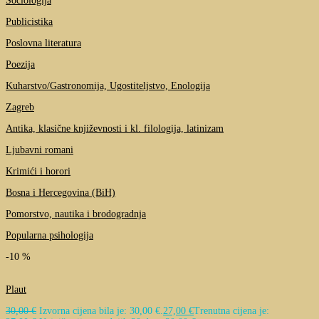
Sociologija
Publicistika
Poslovna literatura
Poezija
Kuharstvo/Gastronomija, Ugostiteljstvo, Enologija
Zagreb
Antika, klasične književnosti i kl. filologija, latinizam
Ljubavni romani
Krimići i horori
Bosna i Hercegovina (BiH)
Pomorstvo, nautika i brodogradnja
Popularna psihologija
-10 %
Plaut
30,00
€
Izvorna cijena bila je: 30,00 €.
27,00
€
Trenutna cijena je: