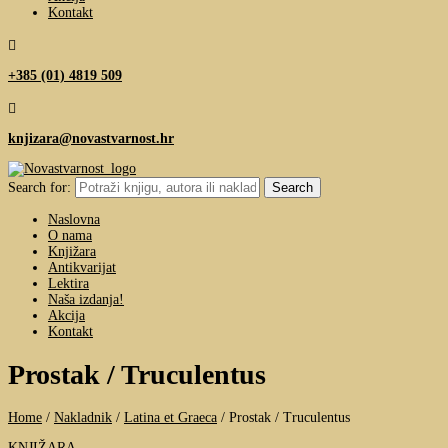
Kontakt

+385 (01) 4819 509

knjizara@novastvarnost.hr
Search for:
Naslovna
O nama
Knjižara
Antikvarijat
Lektira
Naša izdanja!
Akcija
Kontakt
Prostak / Truculentus
Home
/
Nakladnik
/
Latina et Graeca
/
Prostak / Truculentus
KNJIŽARA