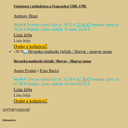
Umjetnost i arhitektura u Francuskoj 1500.-1700.
Anthony Blunt
39,55
€
Izvorna cijena bila je: 39,55 €.
35,60
€
Trenutna cijena je:
35,60 €.
Najniža cijena zadnjih 30 dana:
31,64
€
Lista želja
Lista želja
Dodaj u košaricu
-10 %
Hrvatsko-mađarski rječnik / Horvat – Magyar szotar
Agnes Prodan
i
Erno Barics
52,56
€
Izvorna cijena bila je: 52,56 €.
47,30
€
Trenutna cijena je:
47,30 €.
Najniža cijena zadnjih 30 dana:
42,05
€
Lista želja
Lista želja
Dodaj u košaricu
ANTIKVARIJAT
Alternativa