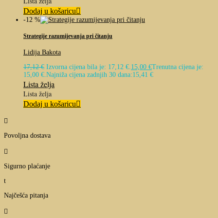
Lista želja
Dodaj u košaricu
-12 %
Strategije razumijevanja pri čitanju
Lidija Bakota
17,12
€
Izvorna cijena bila je: 17,12 €.
15,00
€
Trenutna cijena je:
15,00 €.
Najniža cijena zadnjih 30 dana:
15,41
€
Lista želja
Lista želja
Dodaj u košaricu

Povoljna dostava

Sigurno plaćanje
t
Najčešća pitanja
