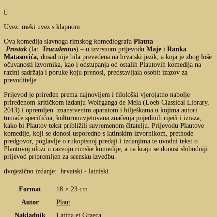

Uvez: meki uvez s klapnom
Ova komedija slavnoga rimskog komediografa
Plauta
–
Prostak
(lat.
Truculentus
) – u izvrsnom prijevodu
Maje
i
Ranka
Matasovića,
dosad nije bila prevedena na hrvatski jezik, a koja je zbog loše
očuvanosti izvornika, kao i odstupanja od ostalih Plautovih komedija na
razini sadržaja i poruke koju prenosi, predstavljala osobit izazov za
prevoditelje.
Prijevod je priređen prema najnovijem i filološki vjerojatno nabolje
priređenom kritičkom izdanju Wolfganga de Mela (Loeb Classical Library,
2013) i opremljen znanstvenim aparatom i bilješkama u kojima autori
tumače specifična, kulturnouvjetovana značenja pojedinih riječi i izraza,
kako bi Plautov tekst približili suvremenom čitatelju. Prijevodu Plautove
komedije, koji se donosi usporedno s latinskim izvornikom, prethode
predgovor, poglavlje o rukopisnoj predaji i izdanjima te uvodni tekst o
Plautovoj ulozi u razvoju rimske komedije, a na kraju se donosi slobodniji
prijevod pripremljen za scensku izvedbu.
dvojezično izdanje: hrvatski - latniski
Format
18 × 23 cm
Autor
Plaut
Nakladnik
Latina et Graeca