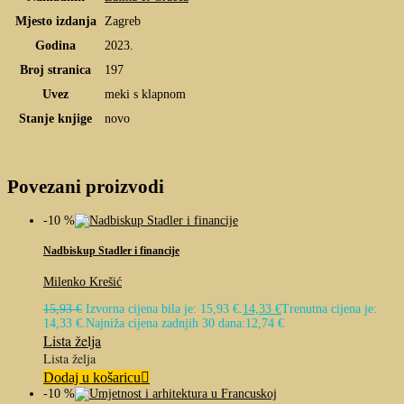
Mjesto izdanja
Zagreb
Godina
2023.
Broj stranica
197
Uvez
meki s klapnom
Stanje knjige
novo
Povezani proizvodi
-10 %
Nadbiskup Stadler i financije
Milenko Krešić
15,93
€
Izvorna cijena bila je: 15,93 €.
14,33
€
Trenutna cijena je:
14,33 €.
Najniža cijena zadnjih 30 dana:
12,74
€
Lista želja
Lista želja
Dodaj u košaricu
-10 %