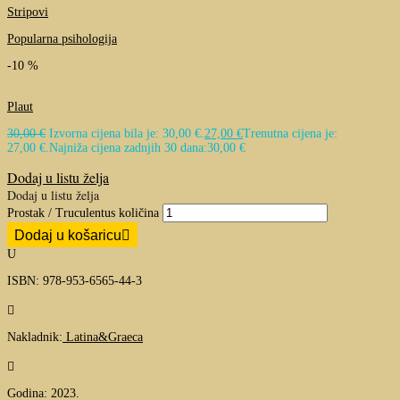
Stripovi
Popularna psihologija
-10 %
Plaut
30,00
€
Izvorna cijena bila je: 30,00 €.
27,00
€
Trenutna cijena je:
27,00 €.
Najniža cijena zadnjih 30 dana:
30,00
€
Dodaj u listu želja
Dodaj u listu želja
Prostak / Truculentus količina
Dodaj u košaricu
U
ISBN: 978-953-6565-44-3

Nakladnik:
Latina&Graeca

Godina: 2023.