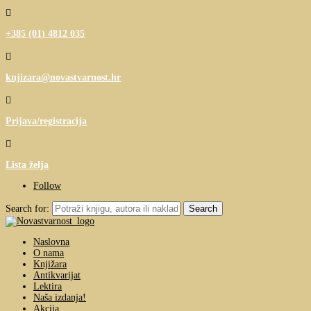

+385 (01) 4812 035

knjizara@novastvarnost.hr

Prijava/registracija

Lista želja
Follow
Search for:
Naslovna
O nama
Knjižara
Antikvarijat
Lektira
Naša izdanja!
Akcija