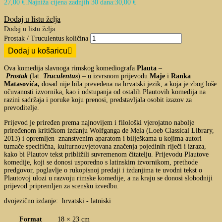
27,00 €.
Najniža cijena zadnjih 30 dana:
30,00
€
Dodaj u listu želja
Dodaj u listu želja
Prostak / Truculentus količina
Dodaj u košaricu
Ova komedija slavnoga rimskog komediografa
Plauta
–
Prostak
(lat.
Truculentus
) – u izvrsnom prijevodu
Maje
i
Ranka
Matasovića,
dosad nije bila prevedena na hrvatski jezik, a koja je zbog loše
očuvanosti izvornika, kao i odstupanja od ostalih Plautovih komedija na
razini sadržaja i poruke koju prenosi, predstavljala osobit izazov za
prevoditelje.
Prijevod je priređen prema najnovijem i filološki vjerojatno nabolje
priređenom kritičkom izdanju Wolfganga de Mela (Loeb Classical Library,
2013) i opremljen znanstvenim aparatom i bilješkama u kojima autori
tumače specifična, kulturnouvjetovana značenja pojedinih riječi i izraza,
kako bi Plautov tekst približili suvremenom čitatelju. Prijevodu Plautove
komedije, koji se donosi usporedno s latinskim izvornikom, prethode
predgovor, poglavlje o rukopisnoj predaji i izdanjima te uvodni tekst o
Plautovoj ulozi u razvoju rimske komedije, a na kraju se donosi slobodniji
prijevod pripremljen za scensku izvedbu.
dvojezično izdanje: hrvatski - latniski
Format
18 × 23 cm