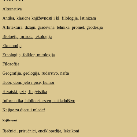
Alternativa
Antika, klasične književnosti i kl. filologija, latinizam
Arhitektura, dizajn, građevina, tehnika, promet, geodezija
Biologija, priroda, ekologija
Ekonomija
Etnologija, folklor, mitologija
Filozofija
Geografija, geologija, rudarstvo, nafta
Hobi, dom, jelo i piće, humor
Hrvatski jezik, lingvistika
Informatika, bibliotekarstvo, nakladništvo
Knjige za djecu i mladež
Književnost
Rječnici, priručnici, enciklopedije, leksikoni