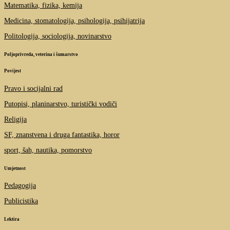
Matematika, fizika, kemija
Medicina, stomatologija, psihologija, psihijatrija
Politologija, sociologija, novinarstvo
Poljoprivreda, veterina i šumarstvo
Povijest
Pravo i socijalni rad
Putopisi, planinarstvo, turistički vodiči
Religija
SF, znanstvena i druga fantastika, horor
sport, šah, nautika, pomorstvo
Umjetnost
Pedagogija
Publicistika
Lektira