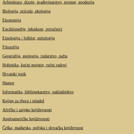
Arhitektura, dizajn, građevinarstvo, promet, geodezija
Biologija, priroda, ekologija
Ekonomija
Enciklopedije, leksikoni, priručnici
Etnologija / folklor, mitologija
Filozofija
Geografija, geologija, rudarstvo, nafta
Hobistika, kućni majstor, ručni radovi
Hrvatski jezik
Humor
Informatika, bibliotekarstvo, nakladništvo
Knjige za djecu i mladež
Afričke i azijske književnosti
Angloameričke književnosti
Češka, mađarska, poljska i slovačka književnost