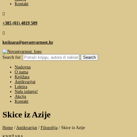
Kontakt

+385 (01) 4819 509

knjizara@novastvarnost.hr
Search for:
Naslovna
O nama
Knjižara
Antikvarijat
Lektira
Naša izdanja!
Akcija
Kontakt
Skice iz Azije
Home
/
Antikvarijat
/
Filozofija
/
Skice iz Azije
KNJIŽARA