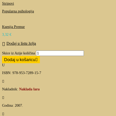
Stripovi
Popularna psihologija
Ksenija Premur
3,32
€
Dodaj u listu želja
Skice iz Azije količina
Dodaj u košaricu
U
ISBN: 978-953-7289-15-7

Nakladnik:
Naklada lara

Godina: 2007.
