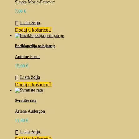
Slavka Morić-Petrović
7,00
€
Lista želja
Dodaj u košaricu
Enciklopedija psihijatrije
Antoine Porot
15,00
€
Lista želja
Dodaj u košaricu
Svratište rata
Arlene Audergon
11,80
€
Lista želja