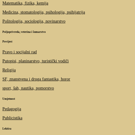
Matematika, fizika, kemija
Medicina, stomatologija, psihologija, psihijatrija
Politologija, sociologija, novinarstvo
Poljoprivreda, veterina i šumarstvo
Povijest
Pravo i socijalni rad
Putopisi, planinarstvo, turistički vodiči
Religija
SF, znanstvena i druga fantastika, horor
sport, šah, nautika, pomorstvo
Umjetnost
Pedagogija
Publicistika
Lektira