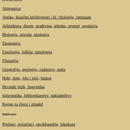
Alternativa
Antika, klasične književnosti i kl. filologija, latinizam
Arhitektura, dizajn, građevina, tehnika, promet, geodezija
Biologija, priroda, ekologija
Ekonomija
Etnologija, folklor, mitologija
Filozofija
Geografija, geologija, rudarstvo, nafta
Hobi, dom, jelo i piće, humor
Hrvatski jezik, lingvistika
Informatika, bibliotekarstvo, nakladništvo
Knjige za djecu i mladež
Književnost
Rječnici, priručnici, enciklopedije, leksikoni