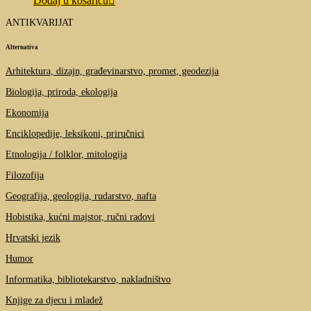
Dodaj u košaricu
ANTIKVARIJAT
Alternativa
Arhitektura, dizajn, građevinarstvo, promet, geodezija
Biologija, priroda, ekologija
Ekonomija
Enciklopedije, leksikoni, priručnici
Etnologija / folklor, mitologija
Filozofija
Geografija, geologija, rudarstvo, nafta
Hobistika, kućni majstor, ručni radovi
Hrvatski jezik
Humor
Informatika, bibliotekarstvo, nakladništvo
Knjige za djecu i mladež