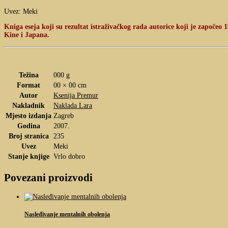
Uvez: Meki
Kniga eseja koji su rezultat istraživačkog rada autorice koji je započeo 
Kine i Japana.
Težina
000 g
Format
00 × 00 cm
Autor
Ksenija Premur
Nakladnik
Naklada Lara
Mjesto izdanja
Zagreb
Godina
2007.
Broj stranica
235
Uvez
Meki
Stanje knjige
Vrlo dobro
Povezani proizvodi
Nasleđivanje mentalnih obolenja