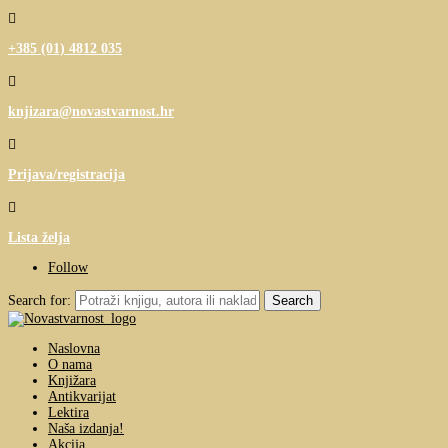

+385 (01) 4812 035

knjizara@novastvarnost.hr

Prijava/registracija

Lista želja
Follow
Search for:
Naslovna
O nama
Knjižara
Antikvarijat
Lektira
Naša izdanja!
Akcija