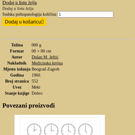
Dodaj u listu želja
Dodaj u listu želja
Sudska psihopatologija količina
Dodaj u košaricu
Težina
000 g
Format
00 × 00 cm
Autor
Dušan M. Jeftić
Nakladnik
Medicinska knjiga
Mjesto izdanja
Beograd-Zagreb
Godina
1960.
Broj stranica
552
Uvez
Meki
Stanje knjige
Dobro
Povezani proizvodi