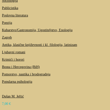
Sociologija
Publicistika
Poslovna literatura
Poezija
Kuharstvo/Gastronomija, Ugostiteljstvo, Enologija
Zagreb
Antika, klasične književnosti i kl. filologija, latinizam
Ljubavni romani
Krimići i horori
Bosna i Hercegovina (BiH)
Pomorstvo, nautika i brodogradnja
Popularna psihologija
Dušan M. Jeftić
7,00
€