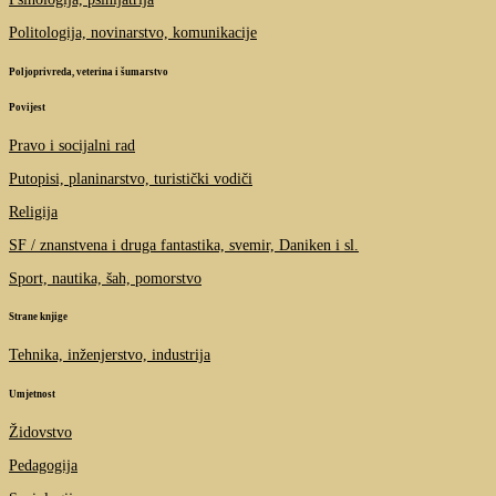
Politologija, novinarstvo, komunikacije
Poljoprivreda, veterina i šumarstvo
Povijest
Pravo i socijalni rad
Putopisi, planinarstvo, turistički vodiči
Religija
SF / znanstvena i druga fantastika, svemir, Daniken i sl.
Sport, nautika, šah, pomorstvo
Strane knjige
Tehnika, inženjerstvo, industrija
Umjetnost
Židovstvo
Pedagogija