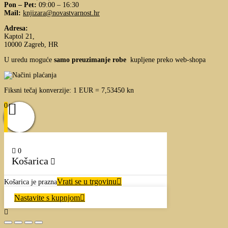
Pon – Pet:
09:00 – 16:30
Mail:
knjizara@novastvarnost.hr
Adresa:
Kaptol 21,
10000 Zagreb, HR
U uredu moguće
samo preuzimanje robe
kupljene preko web-shopa
Fiksni tečaj konverzije: 1 EUR = 7,53450 kn
0
0
Košarica
Vrati se u trgovinu
Košarica je prazna
Nastavite s kupnjom