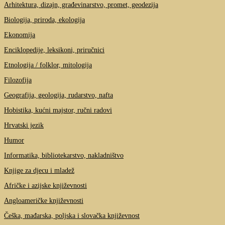
Arhitektura, dizajn, građevinarstvo, promet, geodezija
Biologija, priroda, ekologija
Ekonomija
Enciklopedije, leksikoni, priručnici
Etnologija / folklor, mitologija
Filozofija
Geografija, geologija, rudarstvo, nafta
Hobistika, kućni majstor, ručni radovi
Hrvatski jezik
Humor
Informatika, bibliotekarstvo, nakladništvo
Knjige za djecu i mladež
Afričke i azijske književnosti
Angloameričke književnosti
Češka, mađarska, poljska i slovačka književnost