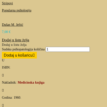
Stripovi
Popularna psihologija
Dušan M. Jeftić
7,00
€
Dodaj u listu želja
Dodaj u listu želja
Sudska psihopatologija količina
Dodaj u košaricu
U
ISBN:

Nakladnik:
Medicinska knjiga

Godina: 1960.
