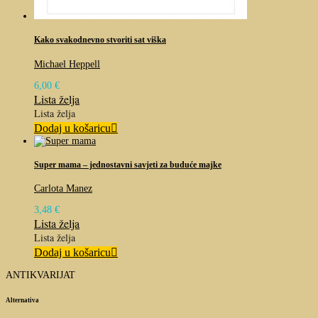
Kako svakodnevno stvoriti sat viška
Michael Heppell
6,00
€
Lista želja
Lista želja
Dodaj u košaricu
Super mama – jednostavni savjeti za buduće majke
Carlota Manez
3,48
€
Lista želja
Lista želja
Dodaj u košaricu
ANTIKVARIJAT
Alternativa