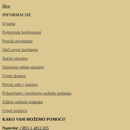
Blog
INFORMACIJE
O nama
Pojmovnik književnosti
Pravila privatnosti
Opći uvjeti korištenja
Načini plaćanja
Sigurnost online plaćanja
Uvjeti dostave
Povrat robe i jamstvo
Prikupljanje i korištenje osobnih podataka
Zaštita osobnih podataka
Uvjeti kolačića
KAKO VAM MOŽEMO POMOĆI?
Nazovite:
(385) 1 4812 035