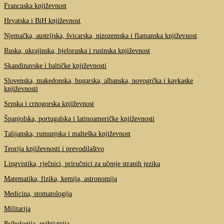
Francuska književnost
Hrvatska i BiH književnost
Njemačka, austrijska, švicarska, nizozemska i flamanska književnost
Ruska, ukrajinska, bjeloruska i rusinska književnost
Skandinavske i baltičke književnosti
Slovenska, makedonska, bugarska, albanska, novogrčka i kavkaske
književnosti
Srpska i crnogorska književnost
Španjolska, portugalska i latinoameričke književnosti
Talijanska, rumunjska i malteška književnost
Teorija književnosti i prevodilaštvo
Lingvistika, rječnici, priručnici za učenje stranih jezika
Matematika, fizika, kemija, astronomija
Medicina, stomatologija
Militarija
Psihologija, psihijatrija