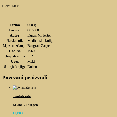
Uvez: Meki
Težina
000 g
Format
00 × 00 cm
Autor
Dušan M. Jeftić
Nakladnik
Medicinska knjiga
Mjesto izdanja
Beograd-Zagreb
Godina
1960.
Broj stranica
552
Uvez
Meki
Stanje knjige
Dobro
Povezani proizvodi
Svratište rata
Arlene Audergon
11,80
€