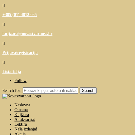

+385 (01) 4812 035

knjizara@novastvarnost.hr

Prijava/registracija

Lista želja
Follow
Search for:
Naslovna
O nama
Knjižara
Antikvarijat
Lektira
Naša izdanja!
Akcija