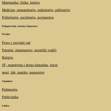
Matematika, fizika, kemija
Medicina, stomatologija, psihologija, psihijatrija
Politologija, sociologija, novinarstvo
Poljoprivreda, veterina i šumarstvo
Povijest
Pravo i socijalni rad
Putopisi, planinarstvo, turistički vodiči
Religija
SF, znanstvena i druga fantastika, horor
sport, šah, nautika, pomorstvo
Umjetnost
Pedagogija
Publicistika
Lektira