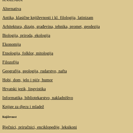
Alternativa
Antika, klasične književnosti i kl. filologija, latinizam
Arhitektura, dizajn, građevina, tehnika, promet, geodezija
Biologija, priroda, ekologija
Ekonomija
Etnologija, folklor, mitologija
Filozofija
Geografija, geologija, rudarstvo, nafta
Hobi, dom, jelo i piće, humor
Hrvatski jezik, lingvistika
Informatika, bibliotekarstvo, nakladništvo
Knjige za djecu i mladež
Književnost
Rječnici, priručnici, enciklopedije, leksikoni