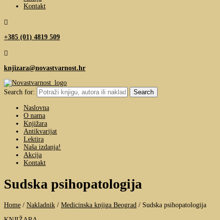
Kontakt

+385 (01) 4819 509

knjizara@novastvarnost.hr
Search for:
Naslovna
O nama
Knjižara
Antikvarijat
Lektira
Naša izdanja!
Akcija
Kontakt
Sudska psihopatologija
Home
/
Nakladnik
/
Medicinska knjiga Beograd
/
Sudska psihopatologija
KNJIŽARA