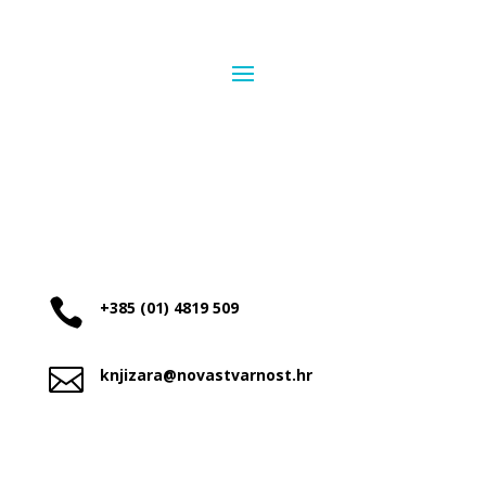

+385 (01) 4819 509

knjizara@novastvarnost.hr