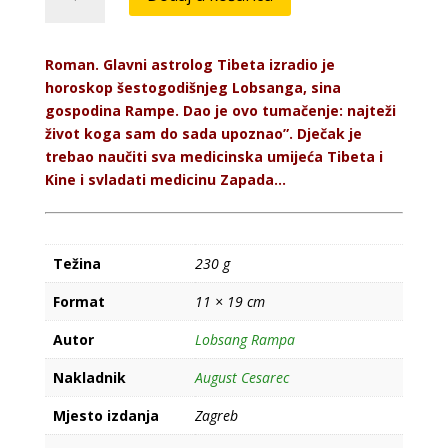
je
bilo
količina
Roman. Glavni astrolog Tibeta izradio je
horoskop šestogodišnjeg Lobsanga, sina
gospodina Rampe. Dao je ovo tumačenje: najteži
život koga sam do sada upoznao”. Dječak je
trebao naučiti sva medicinska umijeća Tibeta i
Kine i svladati medicinu Zapada...
Težina
230 g
Format
11 × 19 cm
Autor
Lobsang Rampa
Nakladnik
August Cesarec
Mjesto izdanja
Zagreb