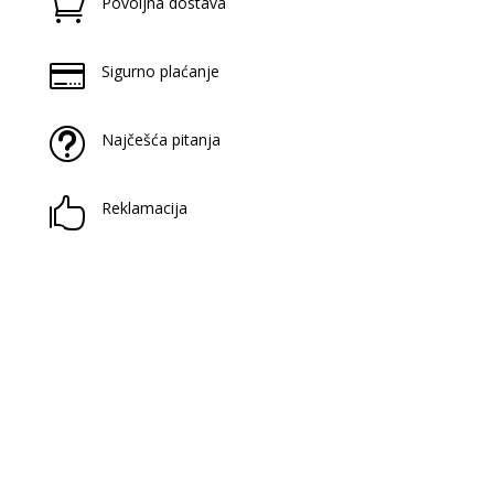

Povoljna dostava

Sigurno plaćanje
t
Najčešća pitanja

Reklamacija
Prijavite se na naš newsletter
Saznaj novitete u našoj knjižari i antikvarijatu!