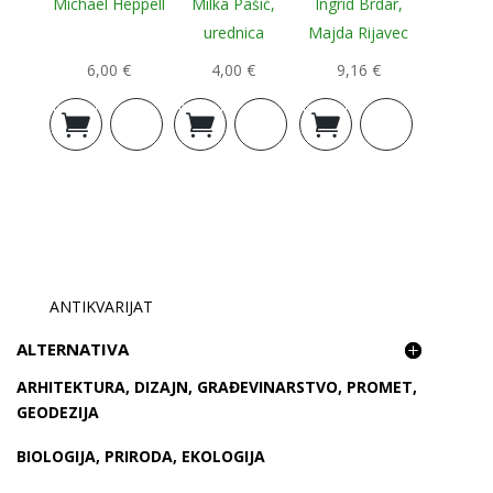
Michael Heppell
Milka Pašić,
Ingrid Brdar,
urednica
Majda Rijavec
6,00
€
4,00
€
9,16
€
Dodaj u
Dodaj u
Dodaj u
košaricu
košaricu
košaricu
ANTIKVARIJAT
ALTERNATIVA
ARHITEKTURA, DIZAJN, GRAĐEVINARSTVO, PROMET,
GEODEZIJA
BIOLOGIJA, PRIRODA, EKOLOGIJA