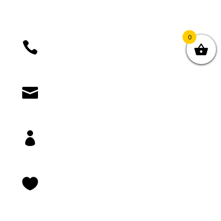
0

+385 (01) 4812 035

knjizara@novastvarnost.hr

Prijava/registracija

Lista želja