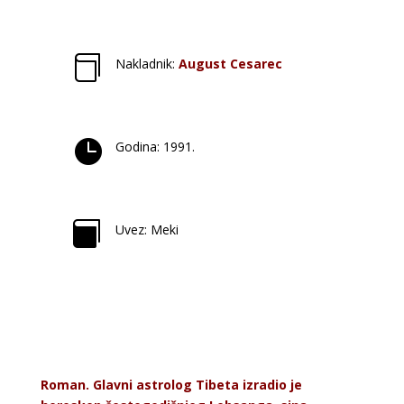

Nakladnik:
August Cesarec

Godina: 1991.

Uvez: Meki
Roman. Glavni astrolog Tibeta izradio je