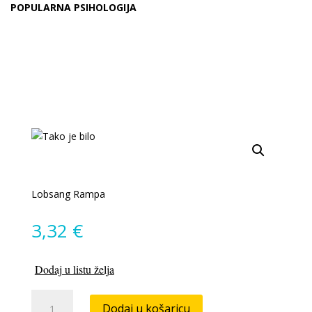
POPULARNA PSIHOLOGIJA
Lobsang Rampa
3,32
€
Dodaj u listu želja
Tako
Dodaj u košaricu