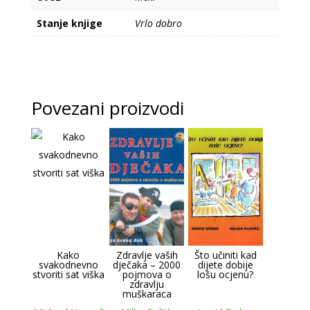
Stanje knjige
Vrlo dobro
Povezani proizvodi
Kako
Zdravlje vaših
Što učiniti kad
svakodnevno
dječaka – 2000
dijete dobije
stvoriti sat viška
pojmova o
lošu ocjenu?
zdravlju
muškaraca