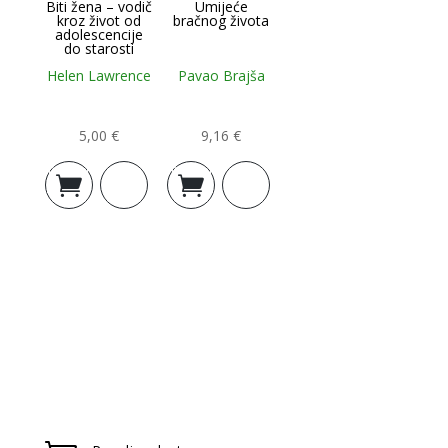
Biti žena – vodič
Umijeće
kroz život od
bračnog života
adolescencije
do starosti
Helen Lawrence
Pavao Brajša
5,00
€
9,16
€
Dodaj u
Dodaj u
košaricu
košaricu