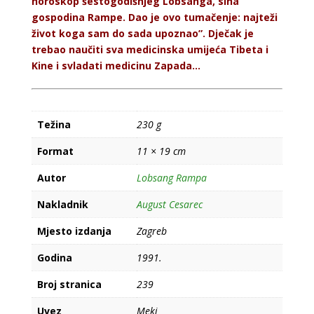
horoskop šestogodišnjeg Lobsanga, sina
gospodina Rampe. Dao je ovo tumačenje: najteži
život koga sam do sada upoznao”. Dječak je
trebao naučiti sva medicinska umijeća Tibeta i
Kine i svladati medicinu Zapada...
Težina
230 g
Format
11 × 19 cm
Autor
Lobsang Rampa
Nakladnik
August Cesarec
Mjesto izdanja
Zagreb
Godina
1991.
Broj stranica
239
Uvez
Meki