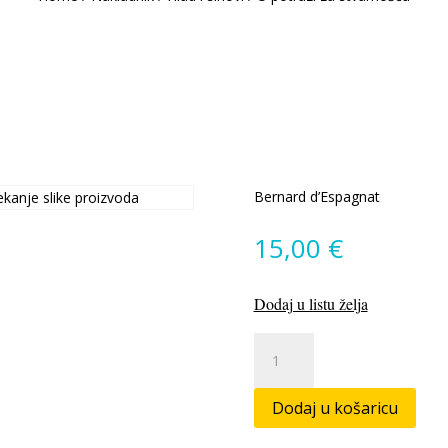
Bernard d’Espagnat
15,00
€
Dodaj u listu želja
U
potrazi
za
Dodaj u košaricu
stvarnošću
količina