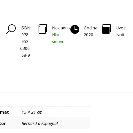
U



ISBN:
Nakladnik:
Godina:
Uvez:
978-
Hlad i
2020.
tvrdi
953-
sinovi
6306-
58-9
rmat
15 × 21 cm
tor
Bernard d'Espagnat