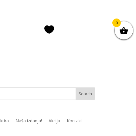
0

ava/registracija
Lista želja
ktira
Naša izdanja!
Akcija
Kontakt