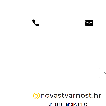


+385 (01) 4812
knjiz
035