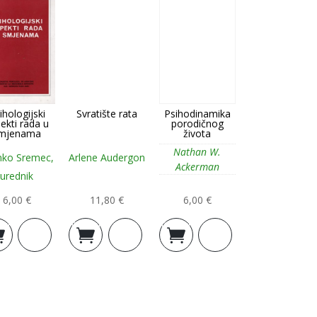
ihologijski
Svratište rata
Psihodinamika
ekti rada u
porodičnog
mjenama
života
Nathan W.
nko Sremec,
Arlene Audergon
Ackerman
urednik
6,00
€
11,80
€
6,00
€
j u
Dodaj u
Dodaj u
icu
košaricu
košaricu