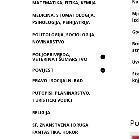
Na
MATEMATIKA, FIZIKA, KEMIJA
Mj
MEDICINA, STOMATOLOGIJA,
iz
PSIHOLOGIJA, PSIHIJATRIJA
Go
POLITOLOGIJA, SOCIOLOGIJA,
NOVINARSTVO
Bro
st
POLJOPRIVREDA,
VETERINA I ŠUMARSTVO
Uv
POVIJEST
St
kn
PRAVO I SOCIJALNI RAD
PUTOPISI, PLANINARSTVO,
TURISTIČKI VODIČI
RELIGIJA
Po
SF, ZNANSTVENA I DRUGA
FANTASTIKA, HOROR