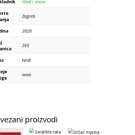
kladnik
Hlad i sinovi
esto
Zagreb
danja
dina
2020.
j
265
ranica
ez
tvrdi
anje
novo
jige
vezani proizvodi