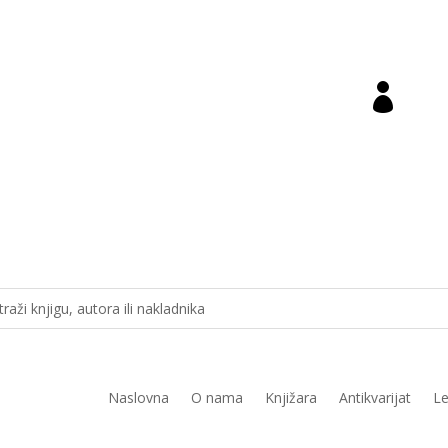

ara@novastvarnost.hr
Prij
Naslovna
O nama
Knjižara
Antikvarijat
Le