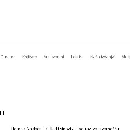
O nama
Knjižara
Antikvarijat
Lektira
Naša izdanja!
Akci
ću
Home
/
Nakladnik
/
Hlad i sinovi
/
U potrazi za stvarnošću