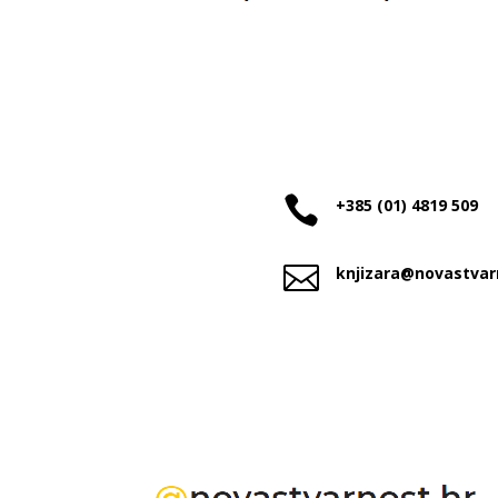

+385 (01) 4819 509

knjizara@novastvar