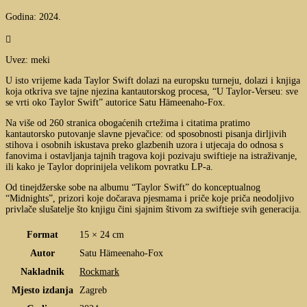
Godina: 2024.

Uvez: meki
U isto vrijeme kada
Taylor
Swift dolazi na europsku turneju, dolazi i knjiga
koja otkriva sve tajne njezina kantautorskog procesa, “U
Taylor
-Verseu: sve
se vrti oko
Taylor
Swift” autorice Satu Hämeenaho-Fox.
Na više od 260 stranica obogaćenih crtežima i citatima pratimo
kantautorsko putovanje slavne pjevačice: od sposobnosti pisanja dirljivih
stihova i osobnih iskustava preko glazbenih uzora i utjecaja do odnosa s
fanovima i ostavljanja tajnih tragova koji pozivaju swiftieje na istraživanje,
ili kako je Taylor doprinijela velikom povratku LP-a.
Od tinejdžerske sobe na albumu “
Taylor
Swift” do konceptualnog
“Midnights”, prizori koje dočarava pjesmama i priče koje priča neodoljivo
privlače slušatelje što knjigu čini sjajnim štivom za swiftieje svih generacija.
Format
15 × 24 cm
Autor
Satu Hämeenaho-Fox
Nakladnik
Rockmark
Mjesto izdanja
Zagreb