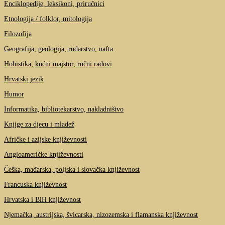
Enciklopedije, leksikoni, priručnici
Etnologija / folklor, mitologija
Filozofija
Geografija, geologija, rudarstvo, nafta
Hobistika, kućni majstor, ručni radovi
Hrvatski jezik
Humor
Informatika, bibliotekarstvo, nakladništvo
Knjige za djecu i mladež
Afričke i azijske književnosti
Angloameričke književnosti
Češka, mađarska, poljska i slovačka književnost
Francuska književnost
Hrvatska i BiH književnost
Njemačka, austrijska, švicarska, nizozemska i flamanska književnost