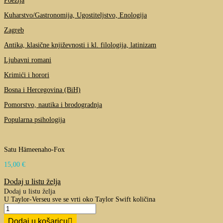
Poezija
Kuharstvo/Gastronomija, Ugostiteljstvo, Enologija
Zagreb
Antika, klasične književnosti i kl. filologija, latinizam
Ljubavni romani
Krimići i horori
Bosna i Hercegovina (BiH)
Pomorstvo, nautika i brodogradnja
Popularna psihologija
Satu Hämeenaho-Fox
15,00
€
Dodaj u listu želja
Dodaj u listu želja
U Taylor-Verseu sve se vrti oko Taylor Swift količina
Dodaj u košaricu