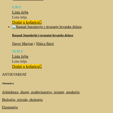
6,00
€
Lista želja
Lista želja
Dodaj u košaricu
Raspad Jugoslavije i stvaranje hrvatske države
Davor Marijan
i
Nikica Barić
20,00
€
Lista želja
Lista želja
Dodaj u košaricu
ANTIKVARIJAT
Alternativa
Arhitektura, dizajn, građevinarstvo, promet, geodezija
Biologija, priroda, ekologija
Ekonomija