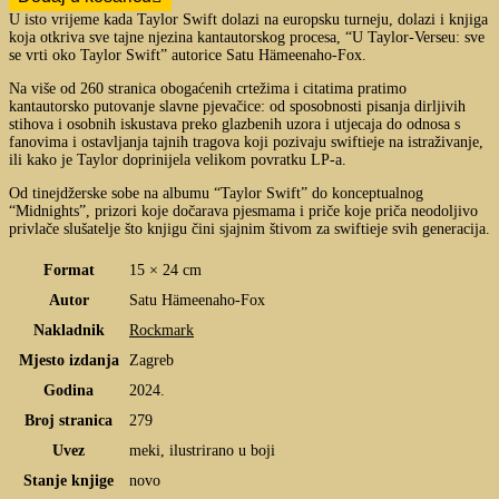
U isto vrijeme kada
Taylor
Swift dolazi na europsku turneju, dolazi i knjiga
koja otkriva sve tajne njezina kantautorskog procesa, “U
Taylor
-Verseu: sve
se vrti oko
Taylor
Swift” autorice Satu Hämeenaho-Fox.
Na više od 260 stranica obogaćenih crtežima i citatima pratimo
kantautorsko putovanje slavne pjevačice: od sposobnosti pisanja dirljivih
stihova i osobnih iskustava preko glazbenih uzora i utjecaja do odnosa s
fanovima i ostavljanja tajnih tragova koji pozivaju swiftieje na istraživanje,
ili kako je Taylor doprinijela velikom povratku LP-a.
Od tinejdžerske sobe na albumu “
Taylor
Swift” do konceptualnog
“Midnights”, prizori koje dočarava pjesmama i priče koje priča neodoljivo
privlače slušatelje što knjigu čini sjajnim štivom za swiftieje svih generacija.
Format
15 × 24 cm
Autor
Satu Hämeenaho-Fox
Nakladnik
Rockmark
Mjesto izdanja
Zagreb
Godina
2024.
Broj stranica
279
Uvez
meki, ilustrirano u boji
Stanje knjige
novo