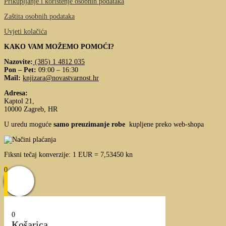
Prikupljanje i korištenje osobnih podataka
Zaštita osobnih podataka
Uvjeti kolačića
KAKO VAM MOŽEMO POMOĆI?
Nazovite:
(385) 1 4812 035
Pon – Pet:
09:00 – 16:30
Mail:
knjizara@novastvarnost.hr
Adresa:
Kaptol 21,
10000 Zagreb, HR
U uredu moguće
samo preuzimanje robe
kupljene preko web-shopa
Fiksni tečaj konverzije: 1 EUR = 7,53450 kn
0
0
Košarica