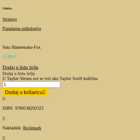
Lektira
Stripovi
Popularna psihologija
Satu Hämeenaho-Fox
15,00
€
Dodaj u listu želja
Dodaj u listu želja
U Taylor-Verseu sve se vrti oko Taylor Swift količina
Dodaj u košaricu
U
ISBN: 9789538292323

Nakladnik:
Rockmark
