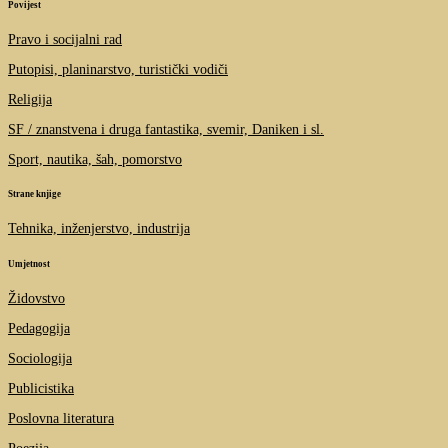
Povijest
Pravo i socijalni rad
Putopisi, planinarstvo, turistički vodiči
Religija
SF / znanstvena i druga fantastika, svemir, Daniken i sl.
Sport, nautika, šah, pomorstvo
Strane knjige
Tehnika, inženjerstvo, industrija
Umjetnost
Židovstvo
Pedagogija
Sociologija
Publicistika
Poslovna literatura