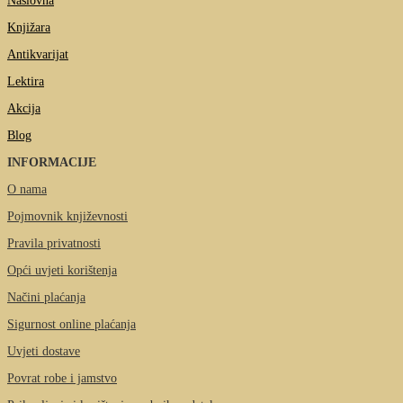
Naslovna
Knjižara
Antikvarijat
Lektira
Akcija
Blog
INFORMACIJE
O nama
Pojmovnik književnosti
Pravila privatnosti
Opći uvjeti korištenja
Načini plaćanja
Sigurnost online plaćanja
Uvjeti dostave
Povrat robe i jamstvo