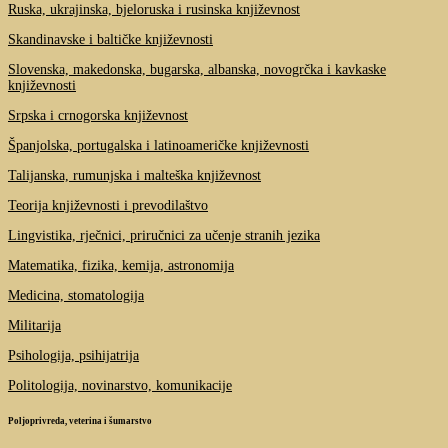
Ruska, ukrajinska, bjeloruska i rusinska književnost
Skandinavske i baltičke književnosti
Slovenska, makedonska, bugarska, albanska, novogrčka i kavkaske
književnosti
Srpska i crnogorska književnost
Španjolska, portugalska i latinoameričke književnosti
Talijanska, rumunjska i malteška književnost
Teorija književnosti i prevodilaštvo
Lingvistika, rječnici, priručnici za učenje stranih jezika
Matematika, fizika, kemija, astronomija
Medicina, stomatologija
Militarija
Psihologija, psihijatrija
Politologija, novinarstvo, komunikacije
Poljoprivreda, veterina i šumarstvo