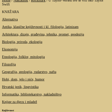
Home
/
Nakladnik
/
Rockmark
/
U Taylor-Verseu sve se vrti oko Taylor
Swift
KNJIŽARA
Alternativa
Antika, klasične književnosti i kl. filologija, latinizam
Arhitektura, dizajn, građevina, tehnika, promet, geodezija
Biologija, priroda, ekologija
Ekonomija
Etnologija, folklor, mitologija
Filozofija
Geografija, geologija, rudarstvo, nafta
Hobi, dom, jelo i piće, humor
Hrvatski jezik, lingvistika
Informatika, bibliotekarstvo, nakladništvo
Knjige za djecu i mladež
Književnost