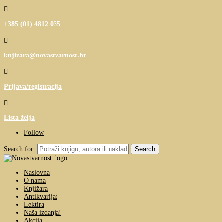

+385 (01) 4812 035

knjizara@novastvarnost.hr

Prijava/registracija

Lista želja
Follow
Search for:
Naslovna
O nama
Knjižara
Antikvarijat
Lektira
Naša izdanja!
Akcija