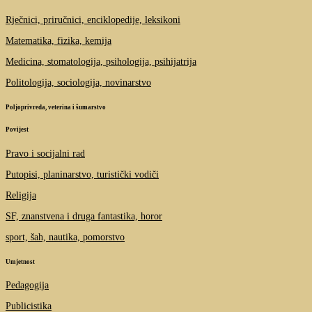
Rječnici, priručnici, enciklopedije, leksikoni
Matematika, fizika, kemija
Medicina, stomatologija, psihologija, psihijatrija
Politologija, sociologija, novinarstvo
Poljoprivreda, veterina i šumarstvo
Povijest
Pravo i socijalni rad
Putopisi, planinarstvo, turistički vodiči
Religija
SF, znanstvena i druga fantastika, horor
sport, šah, nautika, pomorstvo
Umjetnost
Pedagogija
Publicistika