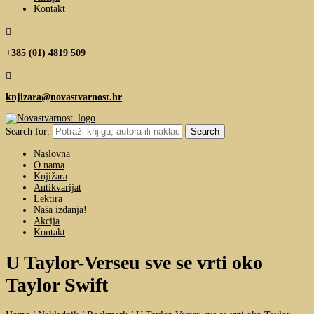
Kontakt

+385 (01) 4819 509

knjizara@novastvarnost.hr
Search for:
Naslovna
O nama
Knjižara
Antikvarijat
Lektira
Naša izdanja!
Akcija
Kontakt
U Taylor-Verseu sve se vrti oko
Taylor Swift